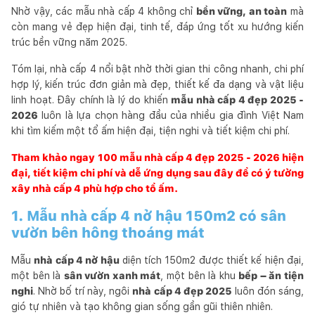
Nhờ vậy, các mẫu nhà cấp 4 không chỉ
bền vững, an toàn
mà
còn mang vẻ đẹp hiện đại, tinh tế, đáp ứng tốt xu hướng kiến
trúc bền vững năm 2025.
Tóm lại, nhà cấp 4 nổi bật nhờ thời gian thi công nhanh, chi phí
hợp lý, kiến trúc đơn giản mà đẹp, thiết kế đa dạng và vật liệu
linh hoạt. Đây chính là lý do khiến
mẫu nhà cấp 4 đẹp 2025 -
2026
luôn là lựa chọn hàng đầu của nhiều gia đình Việt Nam
khi tìm kiếm một tổ ấm hiện đại, tiện nghi và tiết kiệm chi phí.
Tham khảo ngay 100 mẫu nhà cấp 4 đẹp 2025 - 2026 hiện
đại, tiết kiệm chi phí và dễ ứng dụng sau đây để có ý tưởng
xây nhà cấp 4 phù hợp cho tổ ấm.
1. Mẫu nhà cấp 4 nở hậu 150m2 có sân
vườn bên hông thoáng mát
Mẫu
nhà cấp 4 nở hậu
diện tích 150m2 được thiết kế hiện đại,
một bên là
sân vườn xanh mát
, một bên là khu
bếp – ăn tiện
nghi
. Nhờ bố trí này, ngôi
nhà cấp 4 đẹp 2025
luôn đón sáng,
gió tự nhiên và tạo không gian sống gần gũi thiên nhiên.