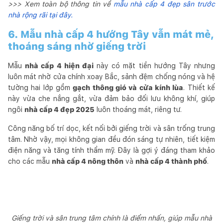
>>> Xem toàn bộ thông tin về
mẫu nhà cấp 4 đẹp sân trước
nhà rộng rãi tại đây.
6. Mẫu nhà cấp 4 hướng Tây vẫn mát mẻ,
thoáng sáng nhờ giếng trời
Mẫu
nhà cấp 4 hiện đại
này có mặt tiền hướng Tây nhưng
luôn mát nhờ cửa chính xoay Bắc, sảnh đệm chống nóng và hệ
tường hai lớp gồm
gạch thông gió và cửa kính lùa
. Thiết kế
này vừa che nắng gắt, vừa đảm bảo đối lưu không khí, giúp
ngôi
nhà cấp 4 đẹp 2025
luôn thoáng mát, riêng tư.
Công năng bố trí dọc, kết nối bởi giếng trời và sân trống trung
tâm. Nhờ vậy, mọi không gian đều đón sáng tự nhiên, tiết kiệm
điện năng và tăng tính thẩm mỹ. Đây là gợi ý đáng tham khảo
cho các mẫu
nhà cấp 4 nông thôn
và
nhà cấp 4 thành phố
.
Giếng trời và sân trung tâm chính là điểm nhấn, giúp mẫu nhà