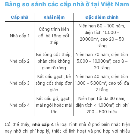
Bảng so sánh các cấp nhà ở tại Việt Nam
Cấp nhà
Khái niệm
Đặc điểm chính
Niên hạn 80 – 100 năm,
Công trình kiên
diện tích 10.000 –
Nhà cấp 1
cố, bê tông cốt
20.000m², cao 20 – 50
thép
tầng
Bê tông cốt thép,
Niên hạn 70 năm, diện tích
Nhà cấp 2
phân chia không
5.000 – 10.000m², cao 8 –
gian rõ ràng
20 tầng
Kết cấu gạch, bê
Niên hạn 40 năm, diện tích
Nhà cấp 3
tông cốt thép đơn
1.000 – 5.000m², cao tối đa
giản
2 tầng
Kết cấu gỗ, gạch,
Niên hạn tối đa 30 năm,
Nhà cấp 4
mái ngói hoặc mái
diện tích < 1.000m², chi phí
tôn
200 – 500 triệu
Có thể thấy,
nhà cấp 4
là loại hình nhà ở phổ biến nhất hiện
nay nhờ chi phí hợp lý, thiết kế linh hoạt và phù hợp với nhiều