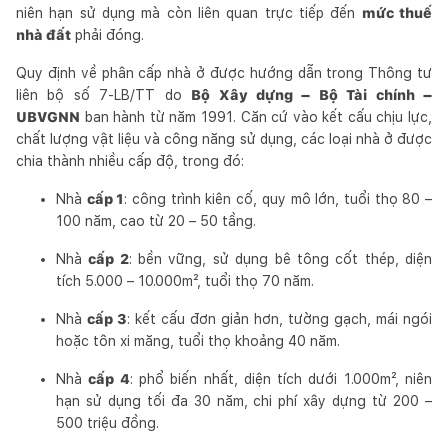
niên hạn sử dụng mà còn liên quan trực tiếp đến
mức thuế
nhà đất
phải đóng.
Quy định về phân cấp nhà ở được hướng dẫn trong Thông tư
liên bộ số 7-LB/TT do
Bộ Xây dựng – Bộ Tài chính –
UBVGNN
ban hành từ năm 1991. Căn cứ vào kết cấu chịu lực,
chất lượng vật liệu và công năng sử dụng, các loại nhà ở được
chia thành nhiều cấp độ, trong đó:
Nhà
cấp 1
: công trình kiên cố, quy mô lớn, tuổi thọ 80 –
100 năm, cao từ 20 – 50 tầng.
Nhà
cấp 2
: bền vững, sử dụng bê tông cốt thép, diện
tích 5.000 – 10.000m², tuổi thọ 70 năm.
Nhà
cấp 3
: kết cấu đơn giản hơn, tường gạch, mái ngói
hoặc tôn xi măng, tuổi thọ khoảng 40 năm.
Nhà
cấp 4
: phổ biến nhất, diện tích dưới 1.000m², niên
hạn sử dụng tối đa 30 năm, chi phí xây dựng từ 200 –
500 triệu đồng.