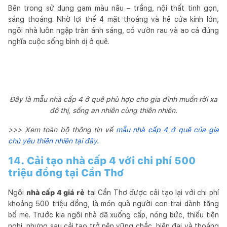
Bên trong sử dụng gam màu nâu – trắng, nội thất tinh gọn,
sáng thoáng. Nhờ lợi thế 4 mặt thoáng và hệ cửa kính lớn,
ngôi nhà luôn ngập tràn ánh sáng, có vườn rau và ao cá đúng
nghĩa cuộc sống bình dị ở quê.
Đây là mẫu nhà cấp 4 ở quê phù hợp cho gia đình muốn rời xa
đô thị, sống an nhiên cùng thiên nhiên.
>>> Xem toàn bộ thông tin về
mẫu nhà cấp 4 ở quê của gia
chủ yêu thiên nhiên tại đây.
14. Cải tạo nhà cấp 4 với chi phí 500
triệu đồng tại Cần Thơ
Ngôi
nhà cấp 4 giá rẻ
tại Cần Thơ được cải tạo lại với chi phí
khoảng 500 triệu đồng, là món quà người con trai dành tặng
bố mẹ. Trước kia ngôi nhà đã xuống cấp, nóng bức, thiếu tiện
nghi, nhưng sau cải tạo trở nên vững chắc, hiện đại và thoáng