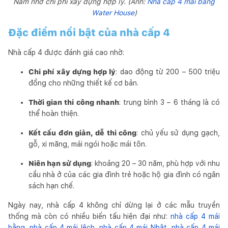
Nam nhờ chi phí xây dựng hợp lý. (Ảnh:
Nhà cấp 4 mái bằng
Water House
)
Đặc điểm nổi bật của nhà cấp 4
Nhà cấp 4 được đánh giá cao nhờ:
Chi phí xây dựng hợp lý
: dao động từ 200 – 500 triệu
đồng cho những thiết kế cơ bản.
Thời gian thi công nhanh
: trung bình 3 – 6 tháng là có
thể hoàn thiện.
Kết cấu đơn giản, dễ thi công
: chủ yếu sử dụng gạch,
gỗ, xi măng, mái ngói hoặc mái tôn.
Niên hạn sử dụng
: khoảng 20 – 30 năm, phù hợp với nhu
cầu nhà ở của các gia đình trẻ hoặc hộ gia đình có ngân
sách hạn chế.
Ngày nay, nhà cấp 4 không chỉ dừng lại ở các mẫu truyền
thống mà còn có nhiều biến tấu hiện đại như:
nhà cấp 4 mái
bằng
,
nhà cấp 4 mái lệch
,
nhà cấp 4 mái Nhật
,
nhà cấp 4 mái