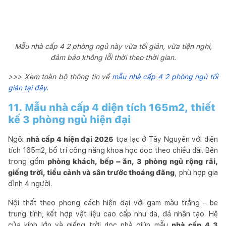
Mẫu nhà cấp 4 2 phòng ngủ này vừa tối giản, vừa tiện nghi,
đảm bảo không lỗi thời theo thời gian.
>>> Xem toàn bộ thông tin về
mẫu nhà cấp 4 2 phòng ngủ tối
giản tại đây.
11. Mẫu nhà cấp 4 diện tích 165m2, thiết
kế 3 phòng ngủ hiện đại
Ngôi
nhà cấp 4 hiện đại 2025
tọa lạc ở Tây Nguyên với diện
tích 165m2, bố trí công năng khoa học dọc theo chiều dài. Bên
trong gồm
phòng khách, bếp – ăn, 3 phòng ngủ rộng rãi,
giếng trời, tiểu cảnh và sân trước thoáng đãng
, phù hợp gia
đình 4 người.
Nội thất theo phong cách hiện đại với gam màu trắng – be
trung tính, kết hợp vật liệu cao cấp như da, đá nhân tạo. Hệ
cửa kính lớn và giếng trời dọc nhà giúp mẫu
nhà cấp 4 3