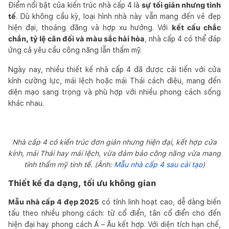
Điểm nổi bật của kiến trúc nhà cấp 4 là
sự tối giản nhưng tinh
tế
. Dù không cầu kỳ, loại hình nhà này vẫn mang đến vẻ đẹp
hiện đại, thoáng đãng và hợp xu hướng. Với
kết cấu chắc
chắn, tỷ lệ cân đối và màu sắc hài hòa
, nhà cấp 4 có thể đáp
ứng cả yêu cầu công năng lẫn thẩm mỹ.
Ngày nay, nhiều thiết kế nhà cấp 4 đã được cải tiến với cửa
kính cường lực, mái lệch hoặc mái Thái cách điệu, mang đến
diện mạo sang trọng và phù hợp với nhiều phong cách sống
khác nhau.
Nhà cấp 4 có kiến trúc đơn giản nhưng hiện đại, kết hợp cửa
kính, mái Thái hay mái lệch, vừa đảm bảo công năng vừa mang
tính thẩm mỹ tinh tế. (Ảnh:
Mẫu nhà cấp 4 sau cải tạo
)
Thiết kế đa dạng, tối ưu không gian
Mẫu nhà cấp 4 đẹp 2025
có tính linh hoạt cao, dễ dàng biến
tấu theo nhiều phong cách: từ cổ điển, tân cổ điển cho đến
hiện đại hay phong cách Á – Âu kết hợp. Với diện tích hạn chế,