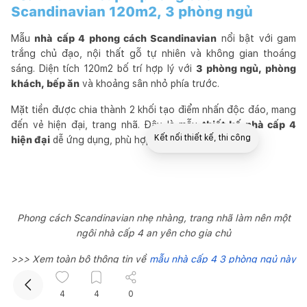
Scandinavian 120m2, 3 phòng ngủ
Mẫu
nhà cấp 4 phong cách Scandinavian
nổi bật với gam
trắng chủ đạo, nội thất gỗ tự nhiên và không gian thoáng
sáng. Diện tích 120m2 bố trí hợp lý với
3 phòng ngủ, phòng
khách, bếp ăn
và khoảng sân nhỏ phía trước.
Mặt tiền được chia thành 2 khối tạo điểm nhấn độc đáo, mang
đến vẻ hiện đại, trang nhã. Đây là mẫu
thiết kế nhà cấp 4
Kết nối thiết kế, thi công
hiện đại
dễ ứng dụng, phù hợp gia đình trẻ.
Mua sắm hoàn thiện nhà
Phong cách Scandinavian nhẹ nhàng, trang nhã làm nên một
ngôi nhà cấp 4 an yên cho gia chủ
>>> Xem toàn bộ thông tin về
mẫu nhà cấp 4 3 phòng ngủ này
tại đây.
4
4
0
19. Mẫu nhà cấp 4 tối giản, tiện nghi cho