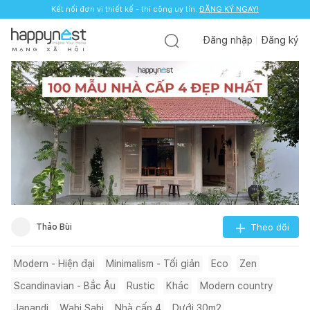
Kết nối đơn vị thiết kế - thi công uy tín.
ĐĂNG KÝ NGAY!
Đăng nhập
Đăng ký
M
Ạ
N
G
X
Ã
H
Ộ
I
Thảo Bùi
Theo dõi
Modern - Hiện đại
Minimalism - Tối giản
Eco
Zen
Scandinavian - Bắc Âu
Rustic
Khác
Modern country
Japandi
Wabi Sabi
Nhà cấp 4
Dưới 30m2