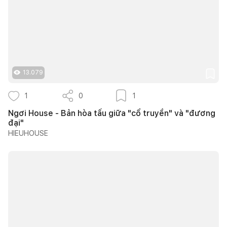
13.079
1
0
1
Ngơi House - Bản hòa tấu giữa "cổ truyền" và "đương
đại"
HIEUHOUSE