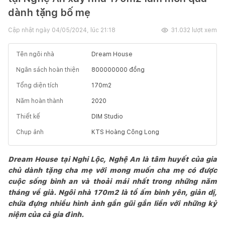
dành tặng bố mẹ
Cập nhật ngày
04/05/2024, lúc 21:18
31.032
lượt xem
Tên ngôi nhà
Dream House
Ngân sách hoàn thiện
800000000
đồng
Tổng diện tích
170
m2
Năm hoàn thành
2020
Thiết kế
DIM Studio
Chụp ảnh
KTS Hoàng Công Long
Dream House tại Nghi Lộc, Nghệ An là tâm huyết của gia
chủ dành tặng cha mẹ với mong muốn cha mẹ có được
cuộc sống bình an và thoải mái nhất trong những năm
tháng về già. Ngôi nhà 170m2 là tổ ấm bình yên, giản dị,
chứa đựng nhiều hình ảnh gần gũi gắn liền với những kỷ
niệm của cả gia đình.