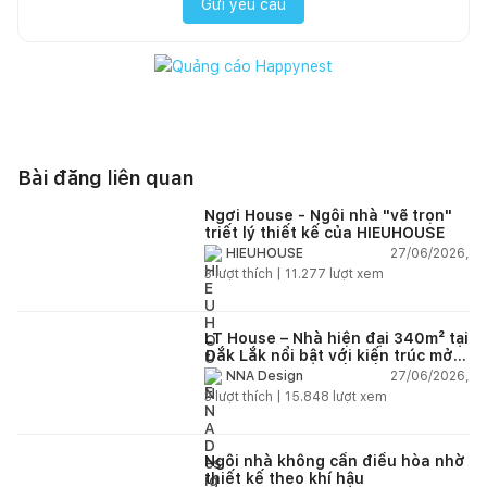
Gửi yêu cầu
Bài đăng liên quan
Ngơi House - Ngôi nhà "vẽ trọn"
triết lý thiết kế của HIEUHOUSE
27/06/2026,
HIEUHOUSE
3
lượt thích |
11.277
lượt xem
LT House – Nhà hiện đại 340m² tại
Đắk Lắk nổi bật với kiến trúc mở
và hệ sân vườn kết nối thiên
27/06/2026,
NNA Design
nhiên
3
lượt thích |
15.848
lượt xem
Ngôi nhà không cần điều hòa nhờ
thiết kế theo khí hậu