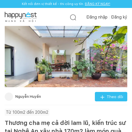
Kết nối đơn vị thiết kế - thi công uy tín.
ĐĂNG KÝ NGAY!
Đăng nhập
Đăng ký
M
Ạ
N
G
X
Ã
H
Ộ
I
Nguyễn Huyền
Theo dõi
Từ 100m2 đến 200m2
Thương cha mẹ cả đời lam lũ, kiến trúc sư
tại Nghệ An xây nhà 170m2 làm món quà