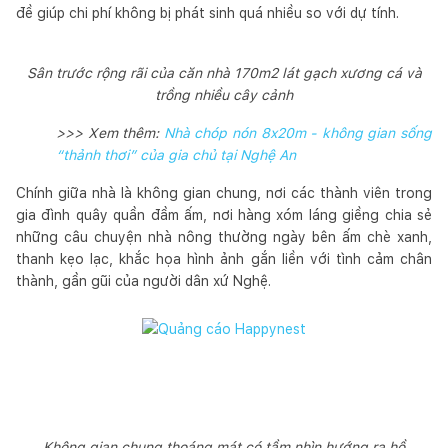
đề giúp chi phí không bị phát sinh quá nhiều so với dự tính.
Sân trước rộng rãi của căn nhà 170m2 lát gạch xương cá và
trồng nhiều cây cảnh
>>> Xem thêm:
Nhà chóp nón 8x20m - không gian sống
“thảnh thơi” của gia chủ tại Nghệ An
Chính giữa nhà là không gian chung, nơi các thành viên trong
gia đình quây quần đầm ấm, nơi hàng xóm láng giềng chia sẻ
những câu chuyện nhà nông thường ngày bên ấm chè xanh,
thanh kẹo lạc, khắc họa hình ảnh gắn liền với tình cảm chân
thành, gần gũi của người dân xứ Nghệ.
Không gian chung thoáng mát có tầm nhìn hướng ra hồ