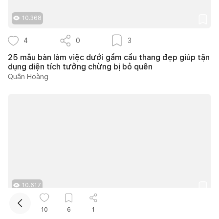
10.368
4
0
3
25 mẫu bàn làm việc dưới gầm cầu thang đẹp giúp tận
dụng diện tích tưởng chừng bị bỏ quên
Quân Hoàng
Kết nối thiết kế, thi công
10.617
4
0
2
10
6
1