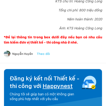
KTS chủ trì: Hoàng Công Long
Tổng chi phí: 800 triệu đồng
Năm hoàn thành: 2020
Ảnh: KTS Hoàng Công Long
*Để lại thông tin trong box dưới đây nếu bạn có nhu cầu
tìm kiếm đơn vị thiết kế - thi công nhà ở nhé.
Theo dõi
Nguyễn Huyền
Đăng ký kết nối Thiết kế -
thi công với
Happynest
Chúng tôi sẽ giúp bạn có một không gian
sống phù hợp nhất với yêu cầu