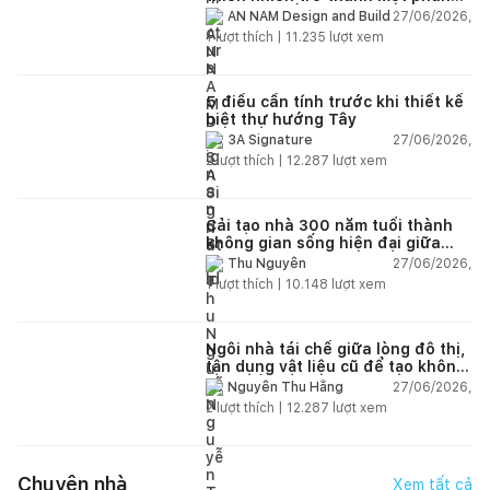
của cuộc sống
27/06/2026,
AN NAM Design and Build
1
lượt thích |
11.235
lượt xem
5 điều cần tính trước khi thiết kế
biệt thự hướng Tây
27/06/2026,
3A Signature
2
lượt thích |
12.287
lượt xem
Cải tạo nhà 300 năm tuổi thành
không gian sống hiện đại giữa
thiên nhiên
27/06/2026,
Thu Nguyễn
1
lượt thích |
10.148
lượt xem
Ngôi nhà tái chế giữa lòng đô thị,
tận dụng vật liệu cũ để tạo không
gian sống linh hoạt
27/06/2026,
Nguyễn Thu Hằng
2
lượt thích |
12.287
lượt xem
Chuyện nhà
Xem tất cả