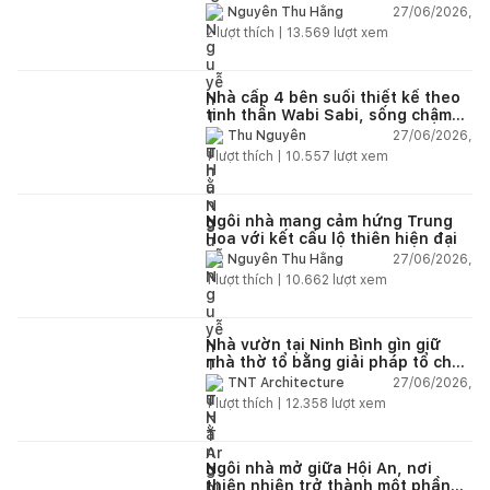
27/06/2026,
Nguyễn Thu Hằng
2
lượt thích |
13.569
lượt xem
Nhà cấp 4 bên suối thiết kế theo
tinh thần Wabi Sabi, sống chậm
giữa thiên nhiên
27/06/2026,
Thu Nguyễn
1
lượt thích |
10.557
lượt xem
Ngôi nhà mang cảm hứng Trung
Hoa với kết cấu lộ thiên hiện đại
27/06/2026,
Nguyễn Thu Hằng
1
lượt thích |
10.662
lượt xem
Nhà vườn tại Ninh Bình gìn giữ
nhà thờ tổ bằng giải pháp tổ chức
lại không gian
27/06/2026,
TNT Architecture
1
lượt thích |
12.358
lượt xem
Ngôi nhà mở giữa Hội An, nơi
thiên nhiên trở thành một phần