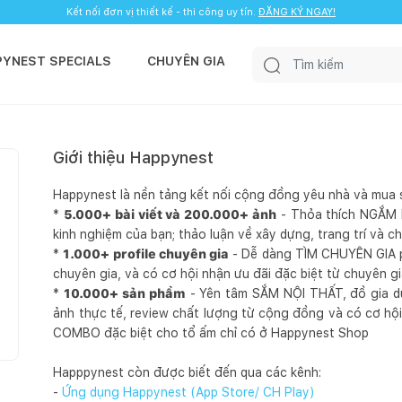
Kết nối đơn vị thiết kế - thi công uy tín.
ĐĂNG KÝ NGAY!
PYNEST SPECIALS
CHUYÊN GIA
Giới thiệu Happynest
Happynest là nền tảng kết nối cộng đồng yêu nhà và mua 
*
5.000+ bài viết và 200.000+ ảnh
- Thỏa thích NGẮM N
kinh nghiệm của bạn; thảo luận về xây dựng, trang trí và c
*
1.000+ profile chuyên gia
- Dễ dàng TÌM CHUYÊN GIA ph
chuyên gia, và có cơ hội nhận ưu đãi đặc biệt từ chuyên g
*
10.000+ sản phẩm
- Yên tâm SẮM NỘI THẤT, đồ gia dụ
ảnh thực tế, review chất lượng từ cộng đồng và có cơ hội
COMBO đặc biệt cho tổ ấm chỉ có ở Happynest Shop
Happpynest còn được biết đến qua các kênh:
-
Ứng dụng Happynest (App Store/ CH Play)