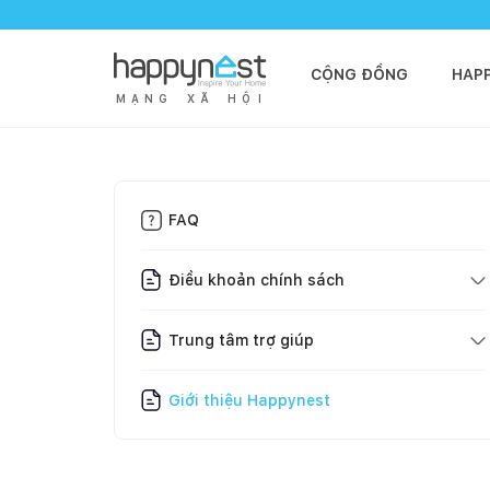
CỘNG ĐỒNG
HAP
M
Ạ
N
G
X
Ã
H
Ộ
I
FAQ
Điều khoản chính sách
Trung tâm trợ giúp
Giới thiệu Happynest