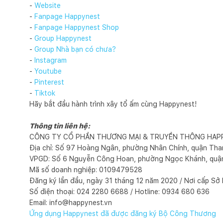
-
Website
-
Fanpage Happynest
-
Fanpage Happynest Shop
-
Group Happynest
-
Group Nhà bạn có chưa?
-
Instagram
-
Youtube
-
Pinterest
-
Tiktok
Hãy bắt đầu hành trình xây tổ ấm cùng Happynest!
Thông tin liên hệ:
CÔNG TY CỔ PHẦN THƯƠNG MẠI & TRUYỀN THÔNG HAP
Địa chỉ: Số 97 Hoàng Ngân, phường Nhân Chính, quận Tha
VPGD: Số 6 Nguyễn Công Hoan, phường Ngọc Khánh, quận 
Mã số doanh nghiệp: 0109479528
Đăng ký lần đầu, ngày 31 tháng 12 năm 2020 / Nơi cấp S
Số điện thoại: 024 2280 6688 / Hotline: 0934 680 636
Email: info@happynest.vn
Ứng dụng Happynest đã được đăng ký Bộ Công Thương