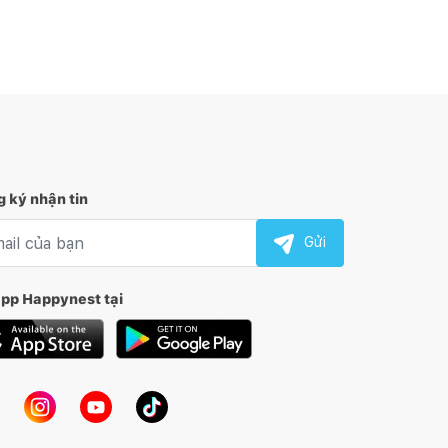
 ký nhận tin
l nhận tin
Gửi
app Happynest tại