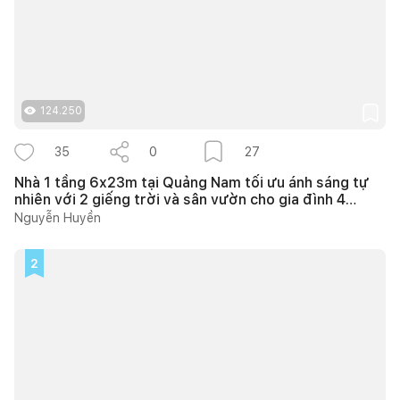
124.250
35
0
27
Nhà 1 tầng 6x23m tại Quảng Nam tối ưu ánh sáng tự
nhiên với 2 giếng trời và sân vườn cho gia đình 4
người
Nguyễn Huyền
2