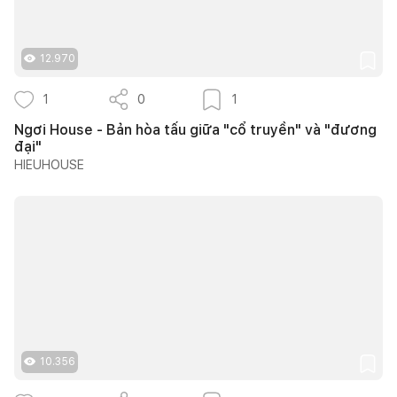
12.970
1
0
1
Ngơi House - Bản hòa tấu giữa "cổ truyền" và "đương
đại"
HIEUHOUSE
10.356