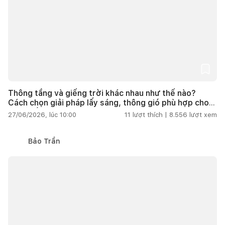
Thông tầng và giếng trời khác nhau như thế nào?
Cách chọn giải pháp lấy sáng, thông gió phù hợp cho
nhà phố
27/06/2026, lúc 10:00
11
lượt thích |
8.556
lượt xem
Bảo Trần