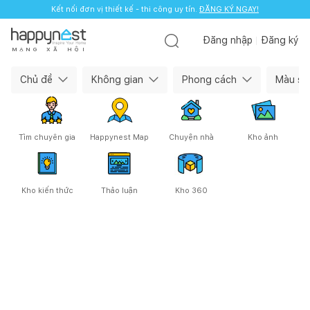
Kết nối đơn vị thiết kế - thi công uy tín.
ĐĂNG KÝ NGAY!
Đăng nhập
Đăng ký
M
Ạ
N
G
X
Ã
H
Ộ
I
Happynest — Cộng đồng làm nhà
Chủ đề
Không gian
Phong cách
Màu sắ
Tìm chuyên gia
Happynest Map
Chuyện nhà
Kho ảnh
Kho kiến thức
Thảo luận
Kho 360