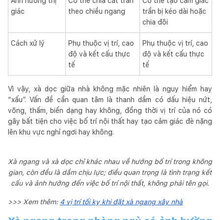
Ảnh hưởng thị
Có thể chia cắt trần
Có thể tạo cảm giác
giác
theo chiều ngang
trần bị kéo dài hoặc
chia đôi
Cách xử lý
Phụ thuộc vị trí, cao
Phụ thuộc vị trí, cao
độ và kết cấu thực
độ và kết cấu thực
tế
tế
Vì vậy, xà dọc giữa nhà không mặc nhiên là nguy hiểm hay
“xấu”. Vấn đề cần quan tâm là thanh dầm có dấu hiệu nứt,
võng, thấm, biến dạng hay không, đồng thời vị trí của nó có
gây bất tiện cho việc bố trí nội thất hay tạo cảm giác đè nặng
lên khu vực nghỉ ngơi hay không.
Xà ngang và xà dọc chỉ khác nhau về hướng bố trí trong không
gian, còn đều là dầm chịu lực; điều quan trọng là tình trạng kết
cấu và ảnh hưởng đến việc bố trí nội thất, không phải tên gọi.
>>> Xem thêm:
4 vị trí tối kỵ khi đặt xà ngang xây nhà