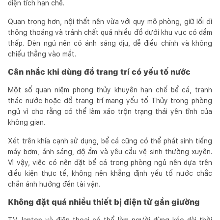
diện tích hạn chế.
Quan trọng hơn, nội thất nên vừa với quy mô phòng, giữ lối đi
thông thoáng và tránh chất quá nhiều đồ dưới khu vực có dầm
thấp. Đèn ngủ nên có ánh sáng dịu, dễ điều chỉnh và không
chiếu thẳng vào mắt.
Cân nhắc khi dùng đồ trang trí có yếu tố nước
Một số quan niệm phong thủy khuyên hạn chế bể cá, tranh
thác nước hoặc đồ trang trí mang yếu tố Thủy trong phòng
ngủ vì cho rằng có thể làm xáo trộn trạng thái yên tĩnh của
không gian.
Xét trên khía cạnh sử dụng, bể cá cũng có thể phát sinh tiếng
máy bơm, ánh sáng, độ ẩm và yêu cầu vệ sinh thường xuyên.
Vì vậy, việc có nên đặt bể cá trong phòng ngủ nên dựa trên
điều kiện thực tế, không nên khẳng định yếu tố nước chắc
chắn ảnh hưởng đến tài vận.
Không đặt quá nhiều thiết bị điện tử gần giường
TV, laptop và điện thoại có thể làm người dùng kéo dài thời