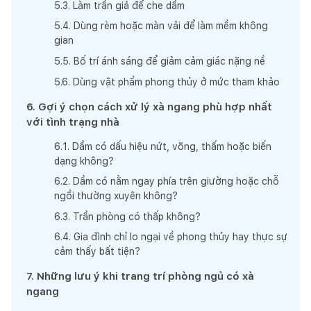
5
.
3
.
Làm trần giả để che dầm
5
.
4
.
Dùng rèm hoặc màn vải để làm mềm không
gian
5
.
5
.
Bố trí ánh sáng để giảm cảm giác nặng nề
5
.
6
.
Dùng vật phẩm phong thủy ở mức tham khảo
6
.
Gợi ý chọn cách xử lý xà ngang phù hợp nhất
với tình trạng nhà
6
.
1
.
Dầm có dấu hiệu nứt, võng, thấm hoặc biến
dạng không?
6
.
2
.
Dầm có nằm ngay phía trên giường hoặc chỗ
ngồi thường xuyên không?
6
.
3
.
Trần phòng có thấp không?
6
.
4
.
Gia đình chỉ lo ngại về phong thủy hay thực sự
cảm thấy bất tiện?
7
.
Những lưu ý khi trang trí phòng ngủ có xà
ngang