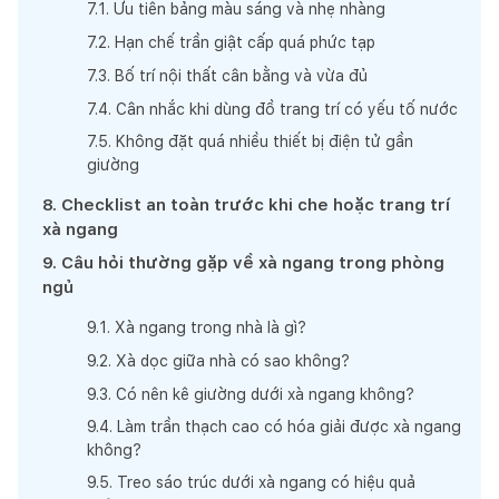
7
.
1
.
Ưu tiên bảng màu sáng và nhẹ nhàng
7
.
2
.
Hạn chế trần giật cấp quá phức tạp
7
.
3
.
Bố trí nội thất cân bằng và vừa đủ
7
.
4
.
Cân nhắc khi dùng đồ trang trí có yếu tố nước
7
.
5
.
Không đặt quá nhiều thiết bị điện tử gần
giường
8
.
Checklist an toàn trước khi che hoặc trang trí
xà ngang
9
.
Câu hỏi thường gặp về xà ngang trong phòng
ngủ
9
.
1
.
Xà ngang trong nhà là gì?
9
.
2
.
Xà dọc giữa nhà có sao không?
9
.
3
.
Có nên kê giường dưới xà ngang không?
9
.
4
.
Làm trần thạch cao có hóa giải được xà ngang
không?
9
.
5
.
Treo sáo trúc dưới xà ngang có hiệu quả