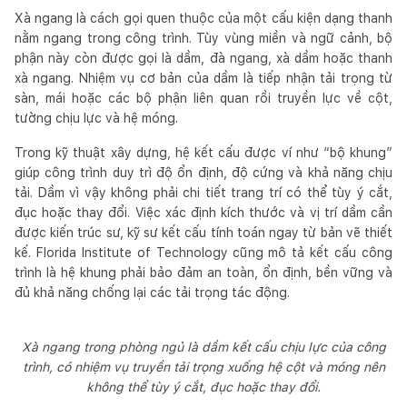
Xà ngang là cách gọi quen thuộc của một cấu kiện dạng thanh
nằm ngang trong công trình. Tùy vùng miền và ngữ cảnh, bộ
phận này còn được gọi là dầm, đà ngang, xà dầm hoặc thanh
xà ngang. Nhiệm vụ cơ bản của dầm là tiếp nhận tải trọng từ
sàn, mái hoặc các bộ phận liên quan rồi truyền lực về cột,
tường chịu lực và hệ móng.
Trong kỹ thuật xây dựng, hệ kết cấu được ví như “bộ khung”
giúp công trình duy trì độ ổn định, độ cứng và khả năng chịu
tải. Dầm vì vậy không phải chi tiết trang trí có thể tùy ý cắt,
đục hoặc thay đổi. Việc xác định kích thước và vị trí dầm cần
được kiến trúc sư, kỹ sư kết cấu tính toán ngay từ bản vẽ thiết
kế. Florida Institute of Technology cũng mô tả kết cấu công
trình là hệ khung phải bảo đảm an toàn, ổn định, bền vững và
đủ khả năng chống lại các tải trọng tác động.
Xà ngang trong phòng ngủ là dầm kết cấu chịu lực của công
trình, có nhiệm vụ truyền tải trọng xuống hệ cột và móng nên
không thể tùy ý cắt, đục hoặc thay đổi.