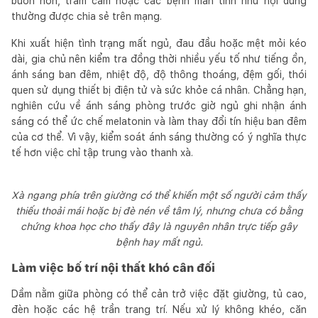
buồn nôn, trầm cảm hoặc các bệnh mãn tính như nội dung
thường được chia sẻ trên mạng.
Khi xuất hiện tình trạng mất ngủ, đau đầu hoặc mệt mỏi kéo
dài, gia chủ nên kiểm tra đồng thời nhiều yếu tố như tiếng ồn,
ánh sáng ban đêm, nhiệt độ, độ thông thoáng, đệm gối, thói
quen sử dụng thiết bị điện tử và sức khỏe cá nhân. Chẳng hạn,
nghiên cứu về ánh sáng phòng trước giờ ngủ ghi nhận ánh
sáng có thể ức chế melatonin và làm thay đổi tín hiệu ban đêm
của cơ thể. Vì vậy, kiểm soát ánh sáng thường có ý nghĩa thực
tế hơn việc chỉ tập trung vào thanh xà.
Xà ngang phía trên giường có thể khiến một số người cảm thấy
thiếu thoải mái hoặc bị đè nén về tâm lý, nhưng chưa có bằng
chứng khoa học cho thấy đây là nguyên nhân trực tiếp gây
bệnh hay mất ngủ.
Làm việc bố trí nội thất khó cân đối
Dầm nằm giữa phòng có thể cản trở việc đặt giường, tủ cao,
đèn hoặc các hệ trần trang trí. Nếu xử lý không khéo, căn