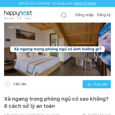
Kết nối đơn vị thiết kế - thi công uy tín.
ĐĂNG KÝ NGAY!
Đăng nhập
Đăng ký
M
Ạ
N
G
X
Ã
H
Ộ
I
Cẩm Vân
Theo dõi
Xà ngang trong phòng ngủ có sao không?
6 cách xử lý an toàn
Cập nhật ngày
27/06/2026, lúc 10:00
11.936
lượt xem