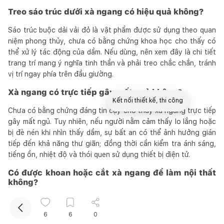
Treo sáo trúc dưới xà ngang có hiệu quả không?
Sáo trúc buộc dải vải đỏ là vật phẩm được sử dụng theo quan
niệm phong thủy, chưa có bằng chứng khoa học cho thấy có
thể xử lý tác động của dầm. Nếu dùng, nên xem đây là chi tiết
trang trí mang ý nghĩa tinh thần và phải treo chắc chắn, tránh
vị trí ngay phía trên đầu giường.
Xà ngang có trực tiếp gây mất ngủ không?
Kết nối thiết kế, thi công
Chưa có bằng chứng đáng tin cậy cho thấy xà ngang trực tiếp
gây mất ngủ. Tuy nhiên, nếu người nằm cảm thấy lo lắng hoặc
Mua sắm hoàn thiện nhà
bị đè nén khi nhìn thấy dầm, sự bất an có thể ảnh hưởng gián
tiếp đến khả năng thư giãn; đồng thời cần kiểm tra ánh sáng,
tiếng ồn, nhiệt độ và thói quen sử dụng thiết bị điện tử.
Có được khoan hoặc cắt xà ngang để làm nội thất
không?
Không nên tự ý khoan xuyên, đục hoặc cắt dầm chịu lực.
Những thao tác này có thể ảnh hưởng đến cốt thép, tiết diện
6
6
0
và khả năng chịu lực, vì vậy phải có đánh giá của kỹ sư kết cấu