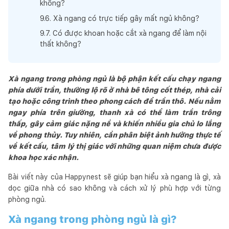
không?
9
.
6
.
Xà ngang có trực tiếp gây mất ngủ không?
9
.
7
.
Có được khoan hoặc cắt xà ngang để làm nội
thất không?
Xà ngang trong phòng ngủ là bộ phận kết cấu chạy ngang
phía dưới trần, thường lộ rõ ở nhà bê tông cốt thép, nhà cải
tạo hoặc công trình theo phong cách để trần thô. Nếu nằm
ngay phía trên giường, thanh xà có thể làm trần trông
thấp, gây cảm giác nặng nề và khiến nhiều gia chủ lo lắng
về phong thủy. Tuy nhiên, cần phân biệt ảnh hưởng thực tế
về kết cấu, tâm lý thị giác với những quan niệm chưa được
khoa học xác nhận.
Bài viết này của Happynest sẽ giúp bạn hiểu xà ngang là gì, xà
dọc giữa nhà có sao không và cách xử lý phù hợp với từng
phòng ngủ.
Xà ngang trong phòng ngủ là gì?