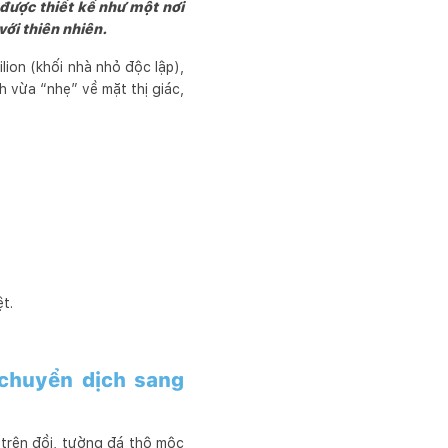
 được thiết kế như một nơi
với thiên nhiên.
lion (khối nhà nhỏ độc lập),
h vừa “nhẹ” về mặt thị giác,
ệt.
 chuyển dịch sang
 trên đồi, tường đá thô mộc