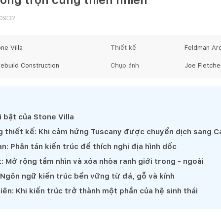
 09:32
ne Villa
Thiết kế
Feldman Arc
ebuild Construction
Chụp ảnh
Joe Fletche
 bật của Stone Villa
g thiết kế: Khi cảm hứng Tuscany được chuyển dịch sang Cal
n: Phân tán kiến trúc để thích nghi địa hình dốc
t: Mở rộng tầm nhìn và xóa nhòa ranh giới trong - ngoài
t: Ngôn ngữ kiến trúc bền vững từ đá, gỗ và kính
hiên: Khi kiến trúc trở thành một phần của hệ sinh thái