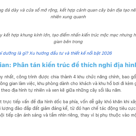
ng đá dày và cửa sổ mở rộng, kết hợp cảnh quan cây bản địa tạo nên 
nhiên xung quanh
y kết hợp khung kính lớn, tạo điểm nhấn kiến trúc mộc mạc nhưng h
gian bên trong
hỉ dưỡng là gì? Xu hướng đầu tư và thiết kế nổi bật 2026
an: Phân tán kiến trúc để thích nghi địa hì
uy nhất, công trình được chia thành 4 khu chức năng chính, bao g
ông gian làm việc, khu phòng dành cho khách và khu hồ bơi đi kèm 
heo địa hình tự nhiên và xen kẽ giữa những cây sồi lâu năm.
 trực tiếp vấn đề địa hình dốc ba phía, vốn dễ gây khó khăn khi x
ối lượng đào đắp đất giảm đáng kể, từ đó hạn chế tác động tiêu cự
ội tiếp cận ánh sáng và tầm nhìn riêng, thay vì bị phụ thuộc vào m