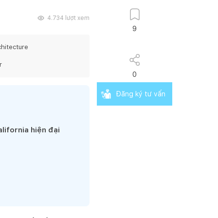
4.734
lượt xem
9
hitecture
r
0
Đăng ký tư vấn
ifornia hiện đại