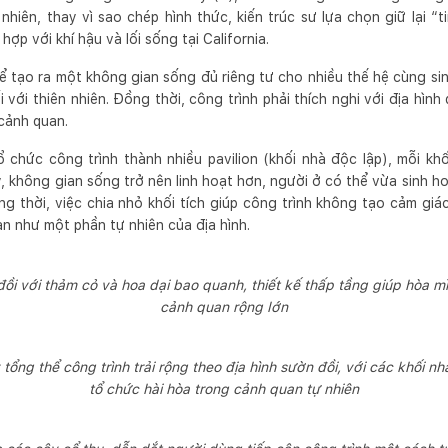
nhiên, thay vì sao chép hình thức, kiến trúc sư lựa chọn giữ lại 
ợp với khí hậu và lối sống tại California.
 để tạo ra một không gian sống đủ riêng tư cho nhiều thế hệ cùng s
 với thiên nhiên. Đồng thời, công trình phải thích nghi với địa hìn
cảnh quan.
ổ chức công trình thành nhiều pavilion (khối nhà độc lập), mỗi 
y, không gian sống trở nên linh hoạt hơn, người ở có thể vừa sinh 
ồng thời, việc chia nhỏ khối tích giúp công trình không tạo cảm gi
n như một phần tự nhiên của địa hình.
ồi với thảm cỏ và hoa dại bao quanh, thiết kế thấp tầng giúp hòa mì
cảnh quan rộng lớn
 tổng thể công trình trải rộng theo địa hình sườn đồi, với các khối n
tổ chức hài hòa trong cảnh quan tự nhiên