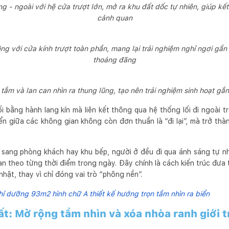
g - ngoài với hệ cửa trượt lớn, mở ra khu đất dốc tự nhiên, giúp kết n
cảnh quan
 với cửa kính trượt toàn phần, mang lại trải nghiệm nghỉ ngơi gần 
thoáng đãng
i tắm và lan can nhìn ra thung lũng, tạo nên trải nghiệm sinh hoạt gắ
 bằng hành lang kín mà liên kết thông qua hệ thống lối đi ngoài t
ển giữa các không gian không còn đơn thuần là “đi lại”, mà trở th
sang phòng khách hay khu bếp, người ở đều đi qua ánh sáng tự nh
n theo từng thời điểm trong ngày. Đây chính là cách kiến trúc đưa t
hật, thay vì chỉ đóng vai trò “phông nền”.
hỉ dưỡng 93m2 hình chữ A thiết kế hướng trọn tầm nhìn ra biển
ất: Mở rộng tầm nhìn và xóa nhòa ranh giới t