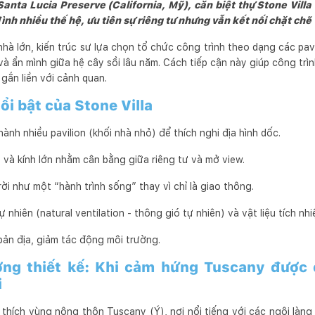
anta Lucia Preserve (California, Mỹ), căn biệt thự Stone Villa
nh nhiều thế hệ, ưu tiên sự riêng tư nhưng vẫn kết nối chặt chẽ 
hà lớn, kiến trúc sư lựa chọn tổ chức công trình theo dạng các pavi
và ẩn mình giữa hệ cây sồi lâu năm. Cách tiếp cận này giúp công trìn
 gắn liền với cảnh quan.
ổi bật của Stone Villa
ành nhiều pavilion (khối nhà nhỏ) để thích nghi địa hình dốc.
và kính lớn nhằm cân bằng giữa riêng tư và mở view.
rời như một “hành trình sống” thay vì chỉ là giao thông.
nhiên (natural ventilation - thông gió tự nhiên) và vật liệu tích nhi
 bản địa, giảm tác động môi trường.
ởng thiết kế: Khi cảm hứng Tuscany được
i
 thích vùng nông thôn Tuscany (Ý), nơi nổi tiếng với các ngôi làng