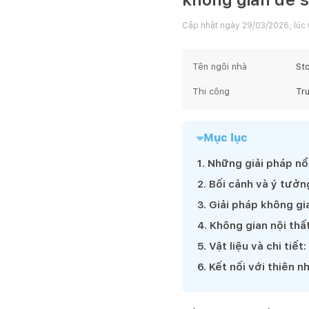
Cập nhật ngày
29/03/2026, lúc
Tên ngôi nhà
Sto
Thi công
Tru
Mục lục
1
.
Những giải pháp nổi
2
.
Bối cảnh và ý tưởn
3
.
Giải pháp không gia
4
.
Không gian nội thấ
5
.
Vật liệu và chi tiế
6
.
Kết nối với thiên n