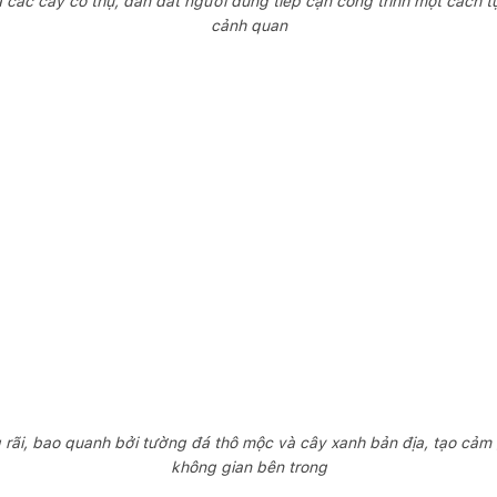
 các cây cổ thụ, dẫn dắt người dùng tiếp cận công trình một cách tự
cảnh quan
ng rãi, bao quanh bởi tường đá thô mộc và cây xanh bản địa, tạo cảm 
không gian bên trong