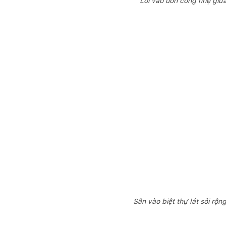
Lối vào uốn cong nhẹ giữa
Sân vào biệt thự lát sỏi rộ