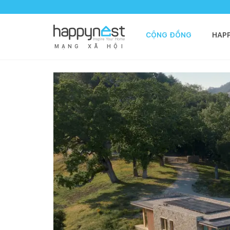
CỘNG ĐỒNG
HAP
M
Ạ
N
G
X
Ã
H
Ộ
I