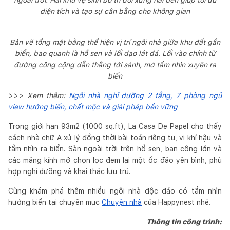
diện tích và tạo sự cân bằng cho không gian
Bản vẽ tổng mặt bằng thể hiện vị trí ngôi nhà giữa khu đất gần
biển, bao quanh là hồ sen và lối dạo lát đá. Lối vào chính từ
đường công cộng dẫn thẳng tới sảnh, mở tầm nhìn xuyên ra
biển
>>>
Xem thêm:
Ngôi nhà nghỉ dưỡng 2 tầng, 7 phòng ngủ
view hướng biển, chất mộc và giải pháp bền vững
Trong giới hạn 93m2 (1000 sq.ft), La Casa De Papel cho thấy
cách nhà chữ A xử lý đồng thời bài toán riêng tư, vi khí hậu và
tầm nhìn ra biển. Sàn ngoài trời trên hồ sen, ban công lớn và
các mảng kính mở chọn lọc đem lại một ốc đảo yên bình, phù
hợp nghỉ dưỡng và khai thác lưu trú.
Cùng khám phá thêm nhiều ngôi nhà độc đáo có tầm nhìn
hướng biển tại chuyên mục
Chuyện nhà
của Happynest nhé.
Thông tin công trình: