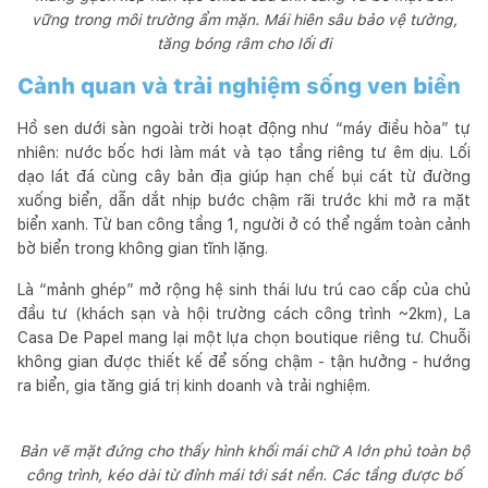
vững trong môi trường ẩm mặn. Mái hiên sâu bảo vệ tường,
tăng bóng râm cho lối đi
Cảnh quan và trải nghiệm sống ven biển
Hồ sen dưới sàn ngoài trời hoạt động như “máy điều hòa” tự
nhiên: nước bốc hơi làm mát và tạo tầng riêng tư êm dịu. Lối
dạo lát đá cùng cây bản địa giúp hạn chế bụi cát từ đường
xuống biển, dẫn dắt nhịp bước chậm rãi trước khi mở ra mặt
biển xanh. Từ ban công tầng 1, người ở có thể ngắm toàn cảnh
bờ biển trong không gian tĩnh lặng.
Là “mảnh ghép” mở rộng hệ sinh thái lưu trú cao cấp của chủ
đầu tư (khách sạn và hội trường cách công trình ~2km), La
Casa De Papel mang lại một lựa chọn boutique riêng tư. Chuỗi
không gian được thiết kế để sống chậm - tận hưởng - hướng
ra biển, gia tăng giá trị kinh doanh và trải nghiệm.
Bản vẽ mặt đứng cho thấy hình khối mái chữ A lớn phủ toàn bộ
công trình, kéo dài từ đỉnh mái tới sát nền. Các tầng được bố