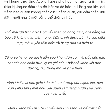
Hệ khung thép ống Apollo Tubes phù hợp môi trường ẩm mặn;
thiết bị Jaquar đảm bảo độ bền và dễ bảo trì. Hàng rào kim loại
mảnh bao quanh không “cắt vụn” cảnh quan, giữ cảm nhận khu
đất - ngôi nhà là một tổng thể thống nhất.
Khối mái lớn hình chữ A ôm lấy toàn bộ công trình, che nắng và
bảo vệ không gian bên trong. Cửa chính được bố trí chính giữa
trục, mở xuyên tầm nhìn tới hàng dừa và biển xa
Cổng và hàng rào gạch dẫn vào khu vườn cỏ, mái dốc kéo gần
sát nền che chắn bức xạ và gió cát. Khối nhà khép kín phía
đường, tập trung mở về phía biển
Hình khối mái tam giác kéo dài tạo đường nét mạnh mẽ. Ban
công nhỏ tầng một như ‘đài quan sát’ riêng hướng về cảnh
quan ven biển
Mảng gạch xếp nan tạo chiều sâu ánh sáng và bề mặt bền