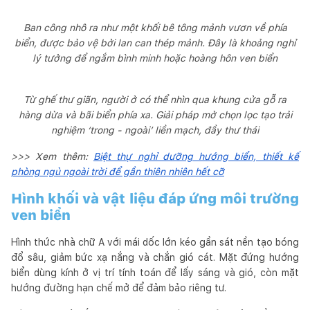
Ban công nhô ra như một khối bê tông mảnh vươn về phía
biển, được bảo vệ bởi lan can thép mảnh. Đây là khoảng nghỉ
lý tưởng để ngắm bình minh hoặc hoàng hôn ven biển
Từ ghế thư giãn, người ở có thể nhìn qua khung cửa gỗ ra
hàng dừa và bãi biển phía xa. Giải pháp mở chọn lọc tạo trải
nghiệm ‘trong - ngoài’ liền mạch, đầy thư thái
>>> Xem thêm:
Biệt thự nghỉ dưỡng hướng biển, thiết kế
phòng ngủ ngoài trời để gần thiên nhiên hết cỡ
Hình khối và vật liệu đáp ứng môi trường
ven biển
Hình thức nhà chữ A với mái dốc lớn kéo gần sát nền tạo bóng
đổ sâu, giảm bức xạ nắng và chắn gió cát. Mặt đứng hướng
biển dùng kính ở vị trí tính toán để lấy sáng và gió, còn mặt
hướng đường hạn chế mở để đảm bảo riêng tư.