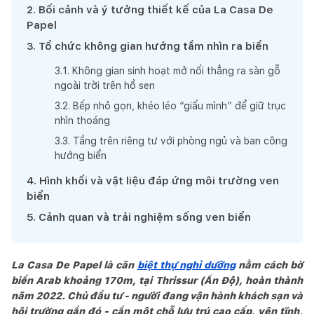
2
.
Bối cảnh và ý tưởng thiết kế của La Casa De
Papel
3
.
Tổ chức không gian hướng tầm nhìn ra biển
3
.
1
.
Không gian sinh hoạt mở nối thẳng ra sàn gỗ
ngoài trời trên hồ sen
3
.
2
.
Bếp nhỏ gọn, khéo léo “giấu mình” để giữ trục
nhìn thoáng
3
.
3
.
Tầng trên riêng tư với phòng ngủ và ban công
hướng biển
4
.
Hình khối và vật liệu đáp ứng môi trường ven
biển
5
.
Cảnh quan và trải nghiệm sống ven biển
La Casa De Papel là căn
biệt thự nghỉ dưỡng
nằm cách bờ
biển Arab khoảng 170m, tại Thrissur (Ấn Độ), hoàn thành
năm 2022. Chủ đầu tư - người đang vận hành khách sạn và
hội trường gần đó - cần một chỗ lưu trú cao cấp, yên tĩnh,