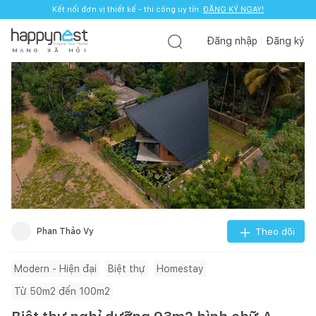
Kết nối đơn vị thiết kế - thi công uy tín.
ĐĂNG KÝ NGAY!
Đăng nhập
Đăng ký
M
Ạ
N
G
X
Ã
H
Ộ
I
Phan Thảo Vy
Theo dõi
Modern - Hiện đại
Biệt thự
Homestay
Từ 50m2 đến 100m2