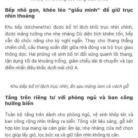
Bếp nhỏ gọn, khéo léo “giấu mình” để giữ trục
nhìn thoáng
Khu bếp (kitchenette) được bố trí lệch khỏi trục nhìn chính,
được mảng tường che nhẹ nhàng. Dù diện tích khiêm tốn, bếp
vẫn đủ chức năng cho kỳ nghỉ ngắn. Thay cho thang thẳng
chiếm chỗ, cầu thang xoắn đặt giữa nhà đóng vai trò trục giao
thông dọc. Hai phòng vệ sinh bố trí đối xứng quanh lõi thang,
tận dụng tối đa khoảng trống, giảm chiều dài di chuyển và tạo
điểm nhấn điêu khắc dưới mái chữ A.
Khu bếp bố trí lệch trục nhìn, ẩn sau mảng lam và vách gỗ
Tầng trên riêng tư với phòng ngủ và ban công
hướng biển
Toàn bộ tầng trên dành cho phòng ngủ, vệ sinh khép kín và
ban công rộng nhìn thẳng ra biển. Tông vật liệu sáng, gỗ kết
hợp kim loại mang lại cảm giác ấm áp, nhẹ nhàng; cửa mở chọn
lọc giúp lấy gió, lọc bức xạ và giữ tầm nhìn không bị cản.