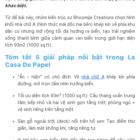
khác biệt.
Từ đề bài này, nhóm kiến trúc sư Bhoomija Creations chọn hình
khối nhà chữ A (hình thức mái dốc hai bên) khép kín về phía khu
dân cư nhưng mở rộng tối đa hướng ra biển, tạo trải nghiệm
sống thanh bình giữa cảnh quan ven biển trong giới hạn diện
tích 93m2 (1000 sq.ft).
Tóm tắt 5 giải pháp nổi bật trong La
Casa De Papel
“Ẩn – hiện” có chủ đích: Vỏ
nhà chữ A
khép kín phía
đường, mở trọn tầm nhìn hướng biển.
Tối ưu diện tích 93m² (1000 sq.ft): Cầu thang xoắn trung
tâm; bếp nhỏ và hai vệ sinh gọn tầng trệt; phòng ngủ +
vệ sinh riêng trên tầng một.
Sàn gỗ ngoài trời (deck) nổi trên hồ sen: Tạo điểm thư
giãn, làm mát không khí, tăng riêng tư.
Vi khí hậu ven biển: Mái dốc lớn tạo bóng đổ sâu; cửa