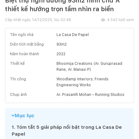
Biệt thự nghỉ dưỡng 93m2 hình chữ A
thiết kế hướng trọn tầm nhìn ra biển
Cập nhật ngày
14/12/2025, lúc 02:48
4.542
lượt xem
Tên ngôi nhà
La Casa De Papel
Diện tích mặt bằng
93
m2
Năm hoàn thành
2022
Thiết kế
Bhoomija Creations (Ar. Guruprasad
Rane, Ar. Manasi P)
Thi công
Woodlamp Interiors; Friends
Engineering Works
Chụp ảnh
Ar. Prasanth Mohan – Running Studios
Mục lục
1
.
Tóm tắt 5 giải pháp nổi bật trong La Casa De
Papel