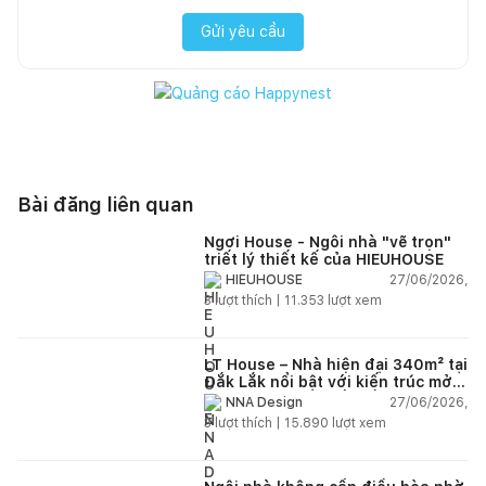
Gửi yêu cầu
Bài đăng liên quan
Ngơi House - Ngôi nhà "vẽ trọn"
triết lý thiết kế của HIEUHOUSE
27/06/2026,
HIEUHOUSE
3
lượt thích |
11.353
lượt xem
LT House – Nhà hiện đại 340m² tại
Đắk Lắk nổi bật với kiến trúc mở
và hệ sân vườn kết nối thiên
27/06/2026,
NNA Design
nhiên
3
lượt thích |
15.890
lượt xem