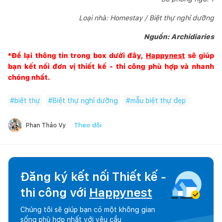
Loại nhà: Homestay / Biệt thự nghỉ dưỡng
Nguồn: Archidiaries
*Để lại thông tin trong box dưới đây,
Happynest
sẽ giúp
bạn kết nối đơn vị thiết kế - thi công phù hợp và nhanh
chóng nhất.
#
biệt thự
#
Biệt thự nghỉ dưỡng
#
mẫu biệt thự đẹp
Theo dõi
Phan Thảo Vy
Đăng ký kết nối Thiết kế -
thi công với
Happynest
Chúng tôi sẽ giúp bạn có một không gian
sống phù hợp nhất với yêu cầu