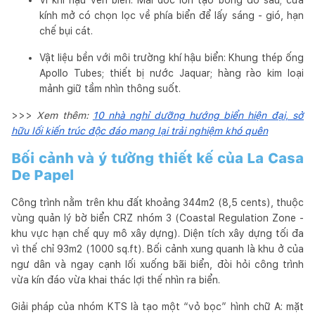
kính mở có chọn lọc về phía biển để lấy sáng - gió, hạn
chế bụi cát.
Vật liệu bền với môi trường khí hậu biển: Khung thép ống
Apollo Tubes; thiết bị nước Jaquar; hàng rào kim loại
mảnh giữ tầm nhìn thông suốt.
>>>
Xem thêm:
10 nhà nghỉ dưỡng hướng biển hiện đại, sở
hữu lối kiến trúc độc đáo mang lại trải nghiệm khó quên
Bối cảnh và ý tưởng thiết kế của La Casa
De Papel
Công trình nằm trên khu đất khoảng 344m2 (8,5 cents), thuộc
vùng quản lý bờ biển CRZ nhóm 3 (Coastal Regulation Zone -
khu vực hạn chế quy mô xây dựng). Diện tích xây dựng tối đa
vì thế chỉ 93m2 (1000 sq.ft). Bối cảnh xung quanh là khu ở của
ngư dân và ngay cạnh lối xuống bãi biển, đòi hỏi công trình
vừa kín đáo vừa khai thác lợi thế nhìn ra biển.
Giải pháp của nhóm KTS là tạo một “vỏ bọc” hình chữ A: mặt