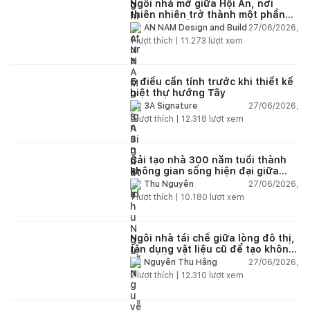
Ngôi nhà mở giữa Hội An, nơi
thiên nhiên trở thành một phần
của cuộc sống
27/06/2026,
AN NAM Design and Build
1
lượt thích |
11.273
lượt xem
5 điều cần tính trước khi thiết kế
biệt thự hướng Tây
27/06/2026,
3A Signature
2
lượt thích |
12.318
lượt xem
Cải tạo nhà 300 năm tuổi thành
không gian sống hiện đại giữa
thiên nhiên
27/06/2026,
Thu Nguyễn
1
lượt thích |
10.180
lượt xem
Ngôi nhà tái chế giữa lòng đô thị,
tận dụng vật liệu cũ để tạo không
gian sống linh hoạt
27/06/2026,
Nguyễn Thu Hằng
2
lượt thích |
12.310
lượt xem