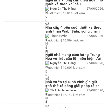
Ngôi nhà không cần điều hòa nhờ
thiết kế theo khí hậu
27/06/2026,
Nguyễn Thu Hằng
2
lượt thích |
13.612
lượt xem
Nhà cấp 4 bên suối thiết kế theo
tinh thần Wabi Sabi, sống chậm
giữa thiên nhiên
27/06/2026,
Thu Nguyễn
1
lượt thích |
10.594
lượt xem
Ngôi nhà mang cảm hứng Trung
Hoa với kết cấu lộ thiên hiện đại
27/06/2026,
Nguyễn Thu Hằng
1
lượt thích |
10.691
lượt xem
Nhà vườn tại Ninh Bình gìn giữ
nhà thờ tổ bằng giải pháp tổ chức
lại không gian
27/06/2026,
TNT Architecture
1
lượt thích |
12.389
lượt xem