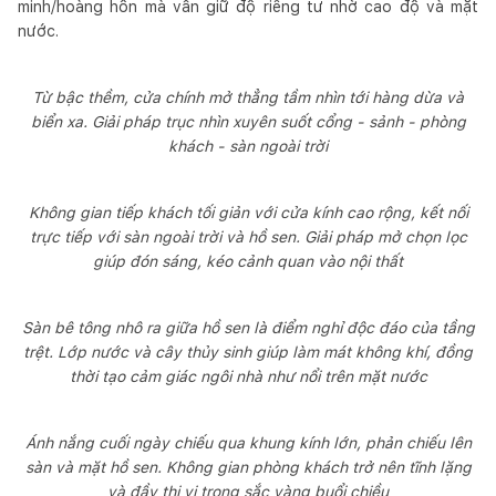
minh/hoàng hôn mà vẫn giữ độ riêng tư nhờ cao độ và mặt
nước.
Từ bậc thềm, cửa chính mở thẳng tầm nhìn tới hàng dừa và
biển xa. Giải pháp trục nhìn xuyên suốt cổng - sảnh - phòng
khách - sàn ngoài trời
Không gian tiếp khách tối giản với cửa kính cao rộng, kết nối
trực tiếp với sàn ngoài trời và hồ sen. Giải pháp mở chọn lọc
giúp đón sáng, kéo cảnh quan vào nội thất
Sàn bê tông nhô ra giữa hồ sen là điểm nghỉ độc đáo của tầng
trệt. Lớp nước và cây thủy sinh giúp làm mát không khí, đồng
thời tạo cảm giác ngôi nhà như nổi trên mặt nước
Ánh nắng cuối ngày chiếu qua khung kính lớn, phản chiếu lên
sàn và mặt hồ sen. Không gian phòng khách trở nên tĩnh lặng
và đầy thi vị trong sắc vàng buổi chiều