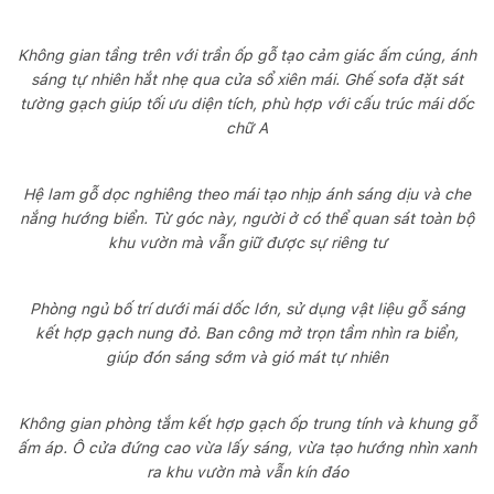
Không gian tầng trên với trần ốp gỗ tạo cảm giác ấm cúng, ánh
sáng tự nhiên hắt nhẹ qua cửa sổ xiên mái. Ghế sofa đặt sát
tường gạch giúp tối ưu diện tích, phù hợp với cấu trúc mái dốc
chữ A
Hệ lam gỗ dọc nghiêng theo mái tạo nhịp ánh sáng dịu và che
nắng hướng biển. Từ góc này, người ở có thể quan sát toàn bộ
khu vườn mà vẫn giữ được sự riêng tư
Phòng ngủ bố trí dưới mái dốc lớn, sử dụng vật liệu gỗ sáng
kết hợp gạch nung đỏ. Ban công mở trọn tầm nhìn ra biển,
giúp đón sáng sớm và gió mát tự nhiên
Không gian phòng tắm kết hợp gạch ốp trung tính và khung gỗ
ấm áp. Ô cửa đứng cao vừa lấy sáng, vừa tạo hướng nhìn xanh
ra khu vườn mà vẫn kín đáo