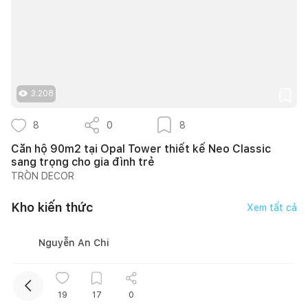
3.208
8
0
8
Kết nối thiết kế, thi công
Căn hộ 90m2 tại Opal Tower thiết kế Neo Classic
sang trọng cho gia đình trẻ
TRÒN DECOR
Kho kiến thức
Xem tất cả
Nguyễn An Chi
19
17
0