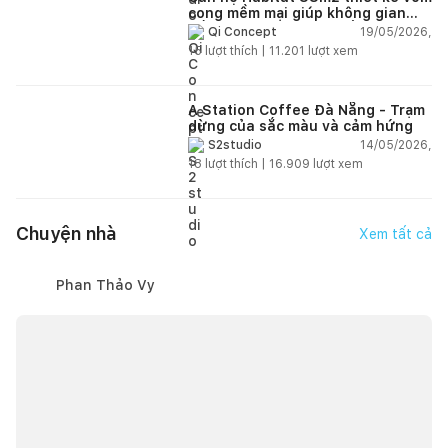
cong mềm mại giúp không gian
sống hiện đại trở nên ấm áp hơn
19/05/2026,
Qi Concept
15
lượt thích |
11.201
lượt xem
A Station Coffee Đà Nẵng - Trạm
dừng của sắc màu và cảm hứng
14/05/2026,
S2studio
18
lượt thích |
16.909
lượt xem
Chuyện nhà
Xem tất cả
Phan Thảo Vy