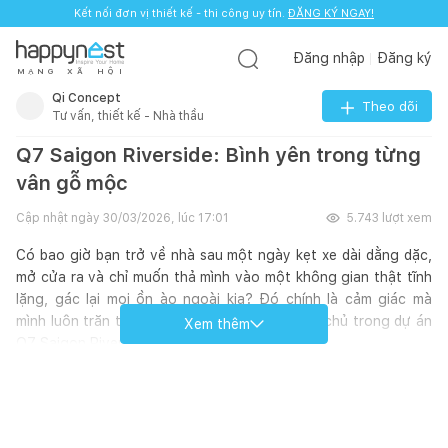
Kết nối đơn vị thiết kế - thi công uy tín.
ĐĂNG KÝ NGAY!
Đăng nhập
Đăng ký
M
Ạ
N
G
X
Ã
H
Ộ
I
Qi Concept
Theo dõi
Tư vấn, thiết kế - Nhà thầu
Q7 Saigon Riverside: Bình yên trong từng
vân gỗ mộc
Cập nhật ngày
30/03/2026, lúc 17:01
5.743
lượt xem
Có bao giờ bạn trở về nhà sau một ngày kẹt xe dài dằng dặc,
mở cửa ra và chỉ muốn thả mình vào một không gian thật tĩnh
lặng, gác lại mọi ồn ào ngoài kia? Đó chính là cảm giác mà
mình luôn trăn trở và muốn mang đến cho gia chủ trong dự án
Xem thêm
Q7 Saigon Riverside lần này.
Hơn cả việc lấp đầy một căn hộ bằng những món đồ đắt tiền,
mình tin rằng một người thiết kế nội thất thực thụ phải tìm
cách kể được câu chuyện cảm xúc của người ở. Với diện tích
chung cư tiêu chuẩn, bài toán đặt ra không chỉ là tối ưu công