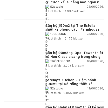
cũ được kể lại bằng một ngôn ngữ
thiết kế mới
22/06/2026,
S2studio
5
lượt thích |
11.987
lượt xem
Căn hộ 150m2 tại The Estella
thiết kế phong cách Farmhouse
thanh lịch và ấm áp
23/06/2026,
139DESIGN
7
lượt thích |
12.175
lượt xem
Căn hộ 90m2 tại Opal Tower thiết
kế Neo Classic sang trọng cho gia
đình trẻ
16/06/2026,
TRÒN DECOR
8
lượt thích |
3.208
lượt xem
Jeremy’s Kitchen - Tiệm bánh
300m2 tại Đà Nẵng thiết kế
phong cách công nghiệp hiện đại
11/06/2026,
S2studio
ngập tràn ánh sáng tự nhiên
7
lượt thích |
9.855
lượt xem
Căn hộ Habitat 88m2 thiết kế vòm