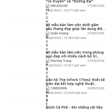
"cổ truyền" và "đương đại"
Một căn nhà đẹp không nằm ở việc chạy theo những xu hướng
27/06/2026,
HIEUHOUSE
hào nhoáng, mà ở cách không gian đó ôm ấp, xoa dịu tâm hồn
1
lượt thích |
13.071
lượt xem
bạn mỗi khi trở về. Hy vọng với góc nhỏ Q7 Saigon Riverside
này, các bạn yêu nhà trên Happynest sẽ có thêm một nguồn
25 mẫu bàn làm việc dưới gầm
cảm hứng mới để biến căn hộ của mình thành một chốn về
cầu thang đẹp giúp tận dụng diện
thực sự bình yên!
tích tưởng chừng bị bỏ quên
27/06/2026,
Quân Hoàng
4
lượt thích |
10.363
lượt xem
30 mẫu bàn làm việc trong phòng
ngủ đẹp với nhiều cách bố trí
thông minh cho mọi diện tích
27/06/2026,
Phương Trang
4
lượt thích |
10.611
lượt xem
Căn hộ The Infiniti 175m2 thiết kế
hiện đại kết hợp nghệ thuật
Modern Art đầy cảm xúc
25/06/2026,
139DESIGN
6
lượt thích |
10.059
lượt xem
Trình Cà Phê - Khi những vật liệu