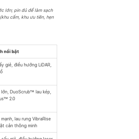
ớc lớn; pin đủ để làm sạch
 (khu cấm, khu ưu tiên, hẹn
 nổi bật
sấy giẻ, điều hướng LiDAR,
đồ
t lớn, DuoScrub™ lau kép,
us™ 2.0
 mạnh, lau rung VibraRise
 vật cản thông minh