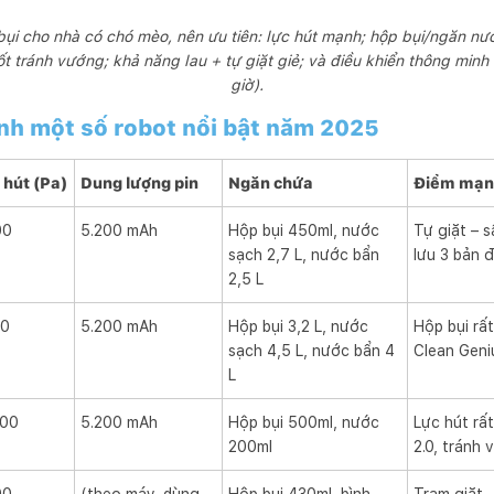
bụi cho nhà có chó mèo, nên ưu tiên: lực hút mạnh; hộp bụi/ngăn nư
t tránh vướng; khả năng lau + tự giặt giẻ; và điều khiển thông minh
giờ).
nh một số robot nổi bật năm 2025
 hút (Pa)
Dung lượng pin
Ngăn chứa
Điểm mạnh
00
5.200 mAh
Hộp bụi 450ml, nước
Tự giặt – 
sạch 2,7 L, nước bẩn
lưu 3 bản 
2,5 L
00
5.200 mAh
Hộp bụi 3,2 L, nước
Hộp bụi rấ
sạch 4,5 L, nước bẩn 4
Clean Geni
L
000
5.200 mAh
Hộp bụi 500ml, nước
Lực hút rất
200ml
2.0, tránh