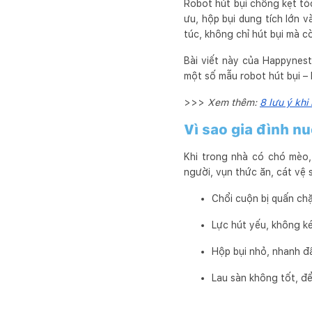
Robot hút bụi chống kẹt tóc
ưu, hộp bụi dung tích lớn 
túc, không chỉ hút bụi mà c
Bài viết này của Happynest
một số mẫu robot hút bụi – 
>>>
Xem thêm:
8 lưu ý khi
Vì sao gia đình nu
Khi trong nhà có chó mèo, 
người, vụn thức ăn, cát vệ 
Chổi cuộn bị quấn chặ
Lực hút yếu, không ké
Hộp bụi nhỏ, nhanh đ
Lau sàn không tốt, để 