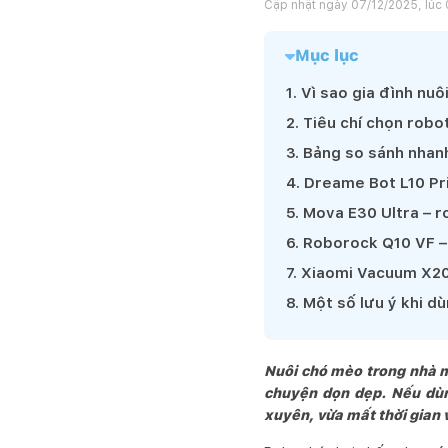
Cập nhật ngày
07/12/2025, lúc
Mục lục
1
.
Vì sao gia đình nuô
2
.
Tiêu chí chọn robo
3
.
Bảng so sánh nhan
4
.
Dreame Bot L10 Pri
5
.
Mova E30 Ultra – ro
6
.
Roborock Q10 VF – 
7
.
Xiaomi Vacuum X20 
8
.
Một số lưu ý khi d
Nuôi chó mèo trong nhà ma
chuyện dọn dẹp. Nếu dùng
xuyên, vừa mất thời gian