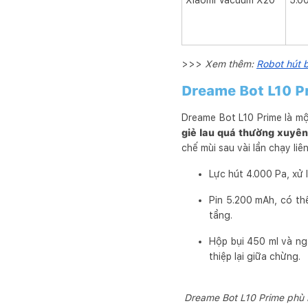
Xiaomi Vacuum X20
5.0
>>>
Xem thêm:
Robot hút b
Dreame Bot L10 Pr
Dreame Bot L10 Prime là m
giẻ lau quá thường xuyê
chế mùi sau vài lần chạy liên
Lực hút 4.000 Pa, xử 
Pin 5.200 mAh, có th
tầng.
Hộp bụi 450 ml và ngă
thiệp lại giữa chừng.
Dreame Bot L10 Prime phù h