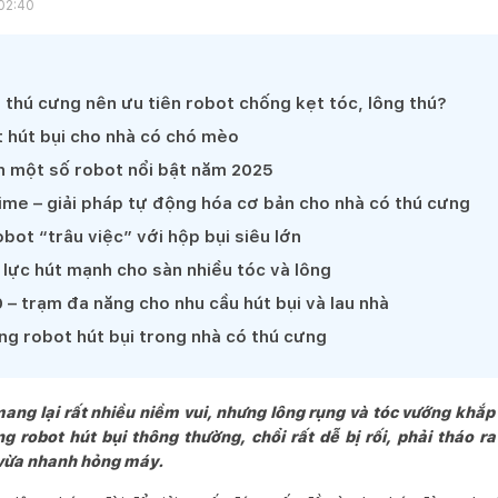
 02:40
i thú cưng nên ưu tiên robot chống kẹt tóc, lông thú?
t hút bụi cho nhà có chó mèo
h một số robot nổi bật năm 2025
me – giải pháp tự động hóa cơ bản cho nhà có thú cưng
bot “trâu việc” với hộp bụi siêu lớn
lực hút mạnh cho sàn nhiều tóc và lông
– trạm đa năng cho nhu cầu hút bụi và lau nhà
ùng robot hút bụi trong nhà có thú cưng
ng lại rất nhiều niềm vui, nhưng lông rụng và tóc vướng khắp
 robot hút bụi thông thường, chổi rất dễ bị rối, phải tháo ra
 vừa nhanh hỏng máy.