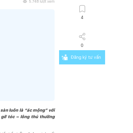
5.748
lượt xem
4
0
Đăng ký tư vấn
 sàn luôn là “ác mộng” với
 gỡ tóc – lông thú thường