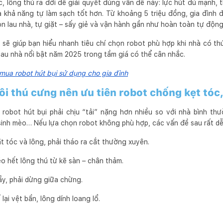
, lông thú ra đời để giải quyết đúng vấn đề này: lực hút đủ mạnh, t
và khả năng tự làm sạch tốt hơn. Từ khoảng 5 triệu đồng, gia đình 
òn lau nhà, tự giặt – sấy giẻ và vận hành gần như hoàn toàn tự động
 sẽ giúp bạn hiểu nhanh tiêu chí chọn robot phù hợp khi nhà có thú
lau nhà nổi bật năm 2025 trong tầm giá có thể cân nhắc.
 mua robot hút bụi sử dụng cho gia đình
ôi thú cưng nên ưu tiên robot chống kẹt tóc
robot hút bụi phải chịu “tải” nặng hơn nhiều so với nhà bình thườ
sinh mèo… Nếu lựa chọn robot không phù hợp, các vấn đề sau rất dễ
t tóc và lông, phải tháo ra cắt thường xuyên.
o hết lông thú từ kẽ sàn – chân thảm.
ầy, phải dừng giữa chừng.
lại vệt bẩn, lông dính loang lổ.