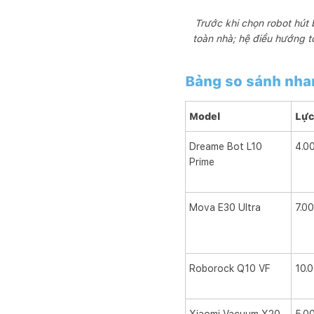
Trước khi chọn robot hút 
toàn nhà; hệ điều hướng tố
Bảng so sánh nha
Model
Lực
Dreame Bot L10
4.0
Prime
Mova E30 Ultra
7.0
Roborock Q10 VF
10.