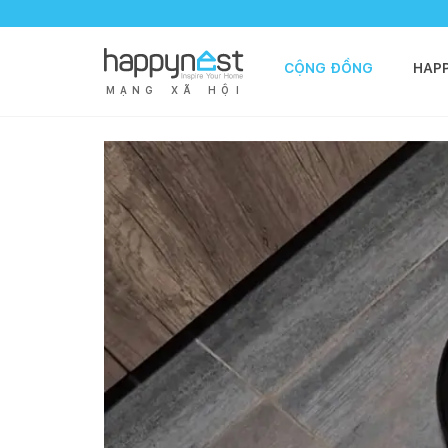
CỘNG ĐỒNG
HAP
M
Ạ
N
G
X
Ã
H
Ộ
I