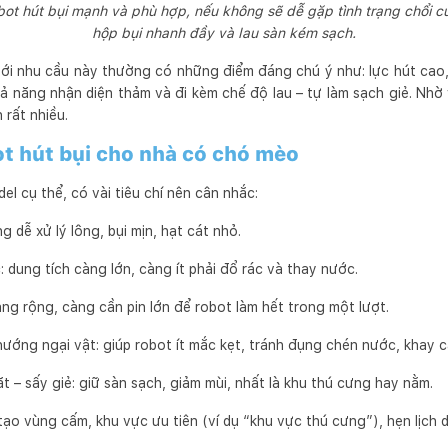
bot hút bụi mạnh và phù hợp, nếu không sẽ dễ gặp tình trạng chổi cu
hộp bụi nhanh đầy và lau sàn kém sạch.
ới nhu cầu này thường có những điểm đáng chú ý như: lực hút cao, 
khả năng nhận diện thảm và đi kèm chế độ lau – tự làm sạch giẻ. Nhờ
rất nhiều.
ot hút bụi cho nhà có chó mèo
el cụ thể, có vài tiêu chí nên cân nhắc:
 dễ xử lý lông, bụi mịn, hạt cát nhỏ.
 dung tích càng lớn, càng ít phải đổ rác và thay nước.
àng rộng, càng cần pin lớn để robot làm hết trong một lượt.
ướng ngại vật: giúp robot ít mắc kẹt, tránh đụng chén nước, khay c
ặt – sấy giẻ: giữ sàn sạch, giảm mùi, nhất là khu thú cưng hay nằm.
tạo vùng cấm, khu vực ưu tiên (ví dụ “khu vực thú cưng”), hẹn lịch 