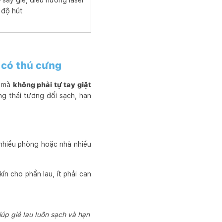
 sấy giẻ, điều hướng laser
 độ hút
 có thú cưng
à mà
không phải tự tay giặt
ạng thái tương đối sạch, hạn
 nhiều phòng hoặc nhà nhiều
ín cho phần lau, ít phải can
úp giẻ lau luôn sạch và hạn