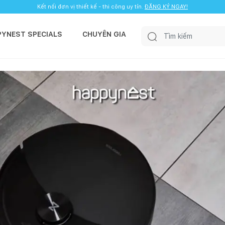
Kết nối đơn vị thiết kế - thi công uy tín.
ĐĂNG KÝ NGAY!
PYNEST SPECIALS
CHUYÊN GIA