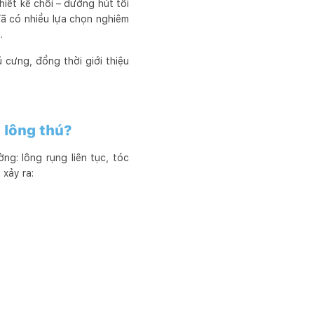
hiết kế chổi – đường hút tối
đã có nhiều lựa chọn nghiêm
.
 cưng, đồng thời giới thiệu
, lông thú?
ng: lông rụng liên tục, tóc
 xảy ra: