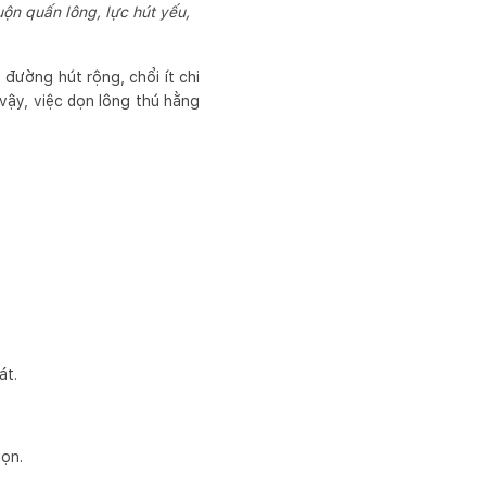
ộn quấn lông, lực hút yếu,
đường hút rộng, chổi ít chi
 vậy, việc dọn lông thú hằng
át.
dọn.