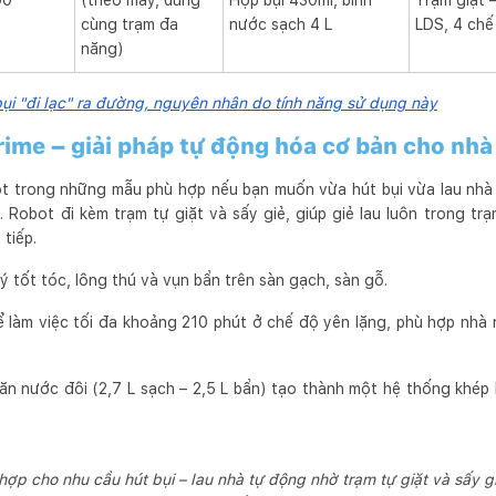
00
(theo máy, dùng
Hộp bụi 430ml, bình
Trạm giặt –
cùng trạm đa
nước sạch 4 L
LDS, 4 chế
năng)
ụi "đi lạc" ra đường, nguyên nhân do tính năng sử dụng này
ime – giải pháp tự động hóa cơ bản cho nhà
ột trong những mẫu phù hợp nếu bạn muốn vừa hút bụi vừa lau nh
n
. Robot đi kèm trạm tự giặt và sấy giẻ, giúp giẻ lau luôn trong tr
 tiếp.
lý tốt tóc, lông thú và vụn bẩn trên sàn gạch, sàn gỗ.
ể làm việc tối đa khoảng 210 phút ở chế độ yên lặng, phù hợp nhà
n nước đôi (2,7 L sạch – 2,5 L bẩn) tạo thành một hệ thống khép k
ợp cho nhu cầu hút bụi – lau nhà tự động nhờ trạm tự giặt và sấy gi