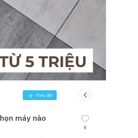
Theo dõi
 chọn máy nào
6