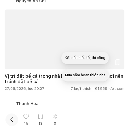
Nguyễn An Chi
Kết nối thiết kế, thi công
Mua sắm hoàn thiện nhà
Vị trí đặt bể cá trong nhà hợp phong thủy và 7 nơi nên
tránh đặt bể cá
27/06/2026, lúc 20:07
7
lượt thích |
61.559
lượt xem
Thanh Hoa
15
13
0