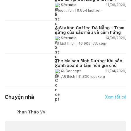
phong cách công nghiệp hiện đại
Cả nhà có ấn tượng với cách xử lý góc vòm cong hay hệ
11/06/2026,
S2studio
ngập tràn ánh sáng tự nhiên
7
lượt thích |
9.854
lượt xem
ghế băng bên cửa sổ không? Hãy cùng chia sẻ cảm nghĩ
với mình ở bên dưới nhé!
A Station Coffee Đà Nẵng - Trạm
dừng của sắc màu và cảm hứng
14/05/2026,
S2studio
18
lượt thích |
16.909
lượt xem
The Maison Bình Dương: Khi sắc
Xanh xoa dịu tâm hồn gia chủ
22/04/2026,
Qi Concept
21
lượt thích |
11.300
lượt xem
Chuyện nhà
Xem tất cả
Phan Thảo Vy