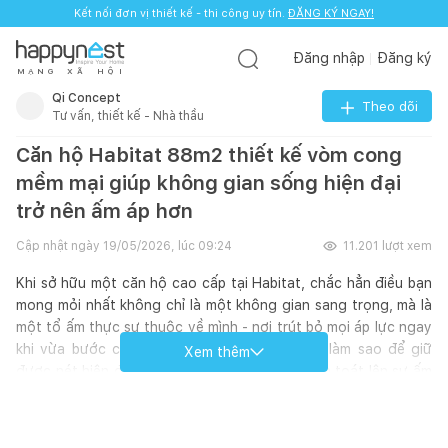
Kết nối đơn vị thiết kế - thi công uy tín.
ĐĂNG KÝ NGAY!
Đăng nhập
Đăng ký
M
Ạ
N
G
X
Ã
H
Ộ
I
Qi Concept
Theo dõi
Tư vấn, thiết kế - Nhà thầu
Căn hộ Habitat 88m2 thiết kế vòm cong
mềm mại giúp không gian sống hiện đại
trở nên ấm áp hơn
Cập nhật ngày
19/05/2026, lúc 09:24
11.201
lượt xem
Khi sở hữu một căn hộ cao cấp tại Habitat, chắc hẳn điều bạn
mong mỏi nhất không chỉ là một không gian sang trọng, mà là
một tổ ấm thực sự thuộc về mình - nơi trút bỏ mọi áp lực ngay
khi vừa bước chân qua bục cửa. Thế nhưng, làm sao để giữ
Xem thêm
được nét hiện đại, thời thượng mà căn nhà vẫn toát lên sự ấm
áp, chở che?
Với kinh nghiệm đồng hành cùng nhiều gia chủ kiến tạo không