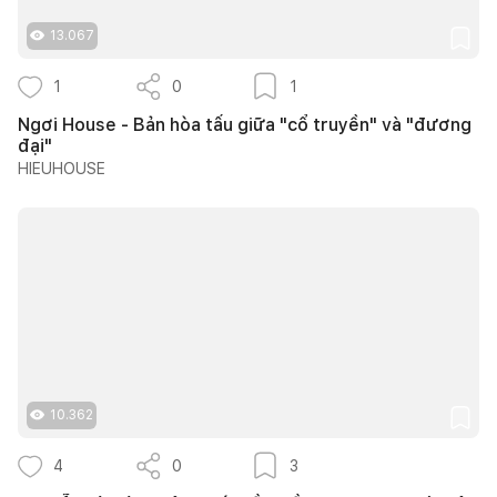
13.067
1
0
1
Ngơi House - Bản hòa tấu giữa "cổ truyền" và "đương
đại"
HIEUHOUSE
10.362
4
0
3