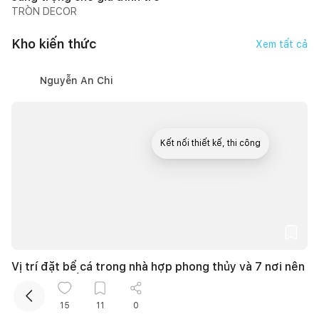
TRÒN DECOR
Kho kiến thức
Xem tất cả
Nguyễn An Chi
Kết nối thiết kế, thi công
Mua sắm hoàn thiện nhà
Vị trí đặt bể cá trong nhà hợp phong thủy và 7 nơi nên
tránh đặt bể cá
27/06/2026, lúc 20:07
7
lượt thích |
61.564
lượt xem
15
11
0