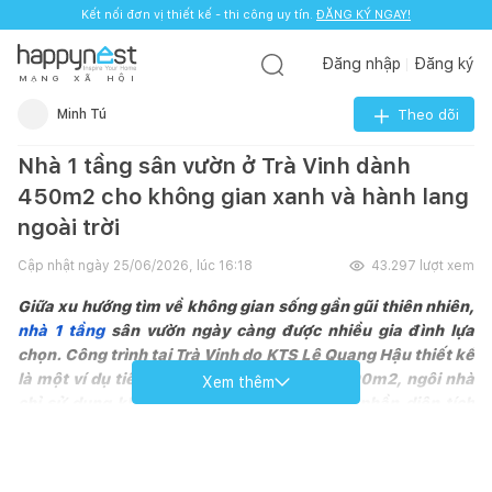
Kết nối đơn vị thiết kế - thi công uy tín.
ĐĂNG KÝ NGAY!
Đăng nhập
Đăng ký
M
Ạ
N
G
X
Ã
H
Ộ
I
Minh Tú
Theo dõi
Nhà 1 tầng sân vườn ở Trà Vinh dành
450m2 cho không gian xanh và hành lang
ngoài trời
Cập nhật ngày
25/06/2026, lúc 16:18
43.297
lượt xem
Giữa xu hướng tìm về không gian sống gần gũi thiên nhiên,
nhà 1 tầng
sân vườn ngày càng được nhiều gia đình lựa
chọn. Công trình tại Trà Vinh do KTS Lê Quang Hậu thiết kế
là một ví dụ tiêu biểu. Trên khu đất rộng 800m2, ngôi nhà
Xem thêm
chỉ sử dụng khoảng 350m2 để xây dựng, phần diện tích
còn lại được ưu tiên cho sân vườn, cây xanh và hệ hành
lang ngoài trời, tạo nên môi trường sống mát mẻ, kết nối
chặt chẽ giữa kiến trúc và cảnh quan.