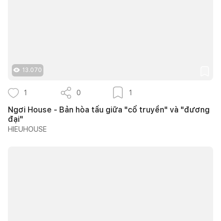
13.070
1
0
1
Ngơi House - Bản hòa tấu giữa "cổ truyền" và "đương
đại"
HIEUHOUSE