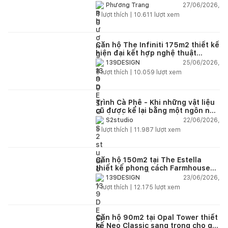
thông minh cho mọi diện tích
Khám phá thêm nhiều mẫu nhà 1 tầng sân vườn, nhà vườn đẹp,
27/06/2026,
Phương Trang
4
lượt thích |
10.611
lượt xem
giải pháp thiết kế không gian mở, sân vườn xanh, hành lang
ngoài trời và các công trình truyền cảm hứng khác tại chuyên
mục
Kho ảnh
của Happynest nhé!
Căn hộ The Infiniti 175m2 thiết kế
hiện đại kết hợp nghệ thuật
Thông tin công trình:
Modern Art đầy cảm xúc
25/06/2026,
139DESIGN
6
lượt thích |
10.059
lượt xem
Tổng diện tích (m2): 800
Diện tích xây dựng (m2): 350
Trình Cà Phê - Khi những vật liệu
cũ được kể lại bằng một ngôn ngữ
Đơn vị thiết kế: KTS Lê Quang Hậu
thiết kế mới
22/06/2026,
S2studio
5
lượt thích |
11.987
lượt xem
Đơn vị chụp ảnh: Trọng Nhân
Địa điểm: Trà Vinh
Căn hộ 150m2 tại The Estella
thiết kế phong cách Farmhouse
Số tầng: 1
thanh lịch và ấm áp
23/06/2026,
139DESIGN
7
lượt thích |
12.175
lượt xem
Loại nhà: Nhà vườn
Nguồn: VNE
Căn hộ 90m2 tại Opal Tower thiết
kế Neo Classic sang trọng cho gia