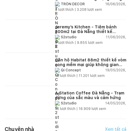
Nếu bạn đang lên kế hoạch xây dựng nhà 1 tầng sân vườn
đình trẻ
16/06/2026,
TRÒN DECOR
hoặc muốn quy hoạch không gian xanh phù hợp với khu
8
lượt thích |
3.208
lượt xem
đất của gia đình, hãy để lại thông tin ở box bên dưới.
Happynest
sẽ kết nối bạn với kiến trúc sư hoặc đơn vị thiết
Jeremy’s Kitchen - Tiệm bánh
kế - thi công phù hợp để hiện thực hóa ngôi nhà theo đúng
300m2 tại Đà Nẵng thiết kế
nhu cầu sử dụng và điều kiện thực tế.
phong cách công nghiệp hiện đại
11/06/2026,
S2studio
ngập tràn ánh sáng tự nhiên
7
lượt thích |
9.855
lượt xem
Căn hộ Habitat 88m2 thiết kế vòm
cong mềm mại giúp không gian
sống hiện đại trở nên ấm áp hơn
19/05/2026,
Qi Concept
15
lượt thích |
11.201
lượt xem
A Station Coffee Đà Nẵng - Trạm
dừng của sắc màu và cảm hứng
14/05/2026,
S2studio
18
lượt thích |
16.909
lượt xem
Chuyện nhà
Xem tất cả