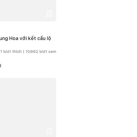
ng Hoa với kết cấu lộ
1
lượt thích |
10.662
lượt xem
d