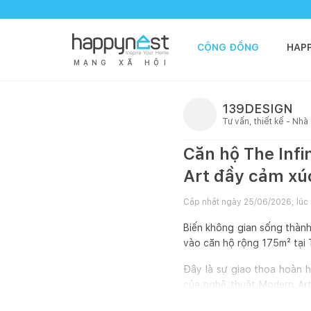
CỘNG ĐỒNG
HAP
M
Ạ
N
G
X
Ã
H
Ộ
I
139DESIGN
Tư vấn, thiết kế - Nhà
Căn hộ The Infi
Art đầy cảm xú
Cập nhật ngày
25/06/2026, lúc
Biến không gian sống thành
vào căn hộ rộng 175m² tại Th
Đây là sự giao thoa hoàn hả
của nghệ thuật Modern Art
tranh khổ lớn tại vị trí t