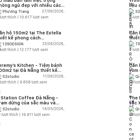
0 mẫu bàn làm việc trong
Trìn
hòng ngủ đẹp với nhiều cách
liệu
ố trí thông minh cho mọi diện
ngôn
27/06/2026,
Phương Trang
S2
ích
lượt thích |
10.617
lượt xem
5
lượt
ăn hộ 150m2 tại The Estella
Căn 
hiết kế phong cách
thiế
armhouse thanh lịch và ấm
trọn
23/06/2026,
139DESIGN
T
p
lượt thích |
12.177
lượt xem
8
lượt
eremy’s Kitchen - Tiệm bánh
Căn 
00m2 tại Đà Nẵng thiết kế
vòm 
hong cách công nghiệp hiện
gian
11/06/2026,
S2studio
Qi
ại ngập tràn ánh sáng tự
áp h
lượt thích |
9.858
lượt xem
15
lượ
hiên
 Station Coffee Đà Nẵng -
The 
rạm dừng của sắc màu và
sắc 
ảm hứng
chủ
14/05/2026,
S2studio
Qi
8
lượt thích |
16.911
lượt xem
21
lượ