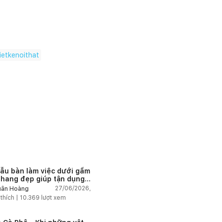
ietkenoithat
ẫu bàn làm việc dưới gầm
thang đẹp giúp tận dụng
 tích tưởng chừng bị bỏ
27/06/2026,
ân Hoàng
n
 thích |
10.369
lượt xem