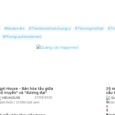
ư
#
ModernArt
#
Thietkenoithatchungcu
#
Thicongnoithat
#
Th
#
Phongcachmodernart
gơi House - Bản hòa tấu giữa
25 m
cổ truyền" và "đương đại"
cầu 
diện
27/06/2026,
HIEUHOUSE
Qu
quê
ượt thích |
13.080
lượt xem
4
lượt