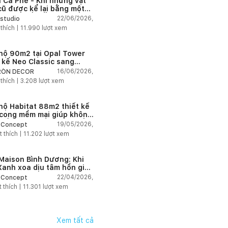
h Cà Phê - Khi những vật
 cũ được kể lại bằng một
 ngữ thiết kế mới
22/06/2026,
studio
 thích |
11.990
lượt xem
hộ 90m2 tại Opal Tower
t kế Neo Classic sang
g cho gia đình trẻ
16/06/2026,
RÒN DECOR
 thích |
3.208
lượt xem
hộ Habitat 88m2 thiết kế
cong mềm mại giúp không
 sống hiện đại trở nên ấm
19/05/2026,
 Concept
ơn
t thích |
11.202
lượt xem
Maison Bình Dương: Khi
Xanh xoa dịu tâm hồn gia
22/04/2026,
 Concept
t thích |
11.301
lượt xem
Xem tất cả