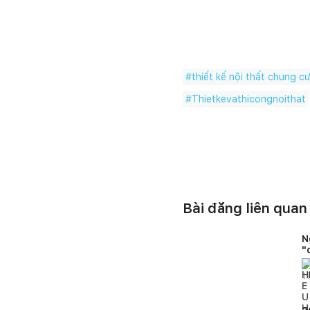
#
thiết kế nội thất chung c
#
Thietkevathicongnoithat
Bài đăng liên quan
N
"
1
l