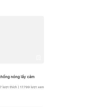
 chống nóng lấy cảm
7
lượt thích |
17.799
lượt xem