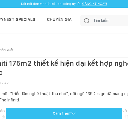
Kết nối đơn vị thiết kế - thi công uy tín.
ĐĂNG KÝ NGAY!
PYNEST SPECIALS
CHUYÊN GIA
 sản xuất
niti 175m2 thiết kế hiện đại kết hợp n
c
 12:47
 một "triển lãm nghệ thuật thu nhỏ", đội ngũ 139Design đã mang 
e Infiniti.
o giữa tính tiện nghi, tối giản đặc trưng của kiến trúc hiện đại 
Xem thêm
 duy mỹ. Để định hình chất “nghệ” cho tổ ấm, các kiến trúc sư 
rung tâm như một điểm nhấn thị giác đầy chiều sâu. Từng mảng màu