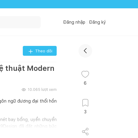
Đăng nhập
Đăng ký
Theo dõi
ghệ thuật Modern
6
10.065
lượt xem
ngôn ngữ đương đại thổi hồn
3
và nét bay bổng, uyển chuyển
139Design đã đặt những bức
 được tiết chế tinh tế, hòa