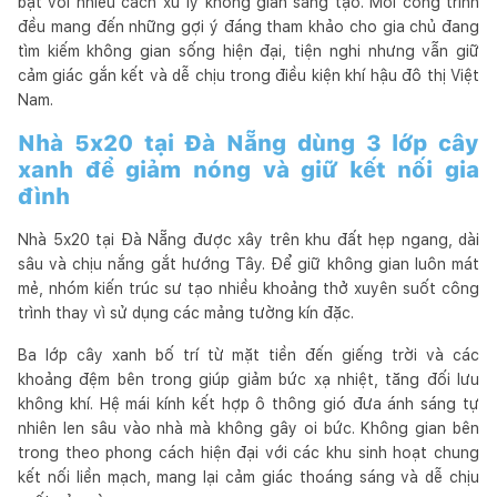
bật với nhiều cách xử lý không gian sáng tạo. Mỗi công trình
đều mang đến những gợi ý đáng tham khảo cho gia chủ đang
tìm kiếm không gian sống hiện đại, tiện nghi nhưng vẫn giữ
cảm giác gắn kết và dễ chịu trong điều kiện khí hậu đô thị Việt
Nam.
Nhà 5x20 tại Đà Nẵng dùng 3 lớp cây
xanh để giảm nóng và giữ kết nối gia
đình
Nhà 5x20 tại Đà Nẵng được xây trên khu đất hẹp ngang, dài
sâu và chịu nắng gắt hướng Tây. Để giữ không gian luôn mát
mẻ, nhóm kiến trúc sư tạo nhiều khoảng thở xuyên suốt công
trình thay vì sử dụng các mảng tường kín đặc.
Ba lớp cây xanh bố trí từ mặt tiền đến giếng trời và các
khoảng đệm bên trong giúp giảm bức xạ nhiệt, tăng đối lưu
không khí. Hệ mái kính kết hợp ô thông gió đưa ánh sáng tự
nhiên len sâu vào nhà mà không gây oi bức. Không gian bên
trong theo phong cách hiện đại với các khu sinh hoạt chung
kết nối liền mạch, mang lại cảm giác thoáng sáng và dễ chịu