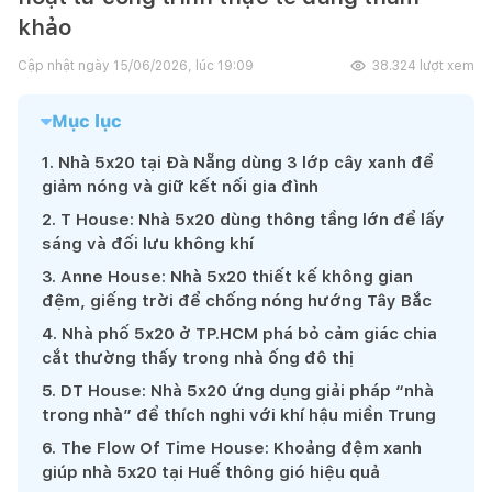
khảo
Cập nhật ngày
15/06/2026, lúc 19:09
38.324
lượt xem
Mục lục
1
.
Nhà 5x20 tại Đà Nẵng dùng 3 lớp cây xanh để
giảm nóng và giữ kết nối gia đình
2
.
T House: Nhà 5x20 dùng thông tầng lớn để lấy
sáng và đối lưu không khí
3
.
Anne House: Nhà 5x20 thiết kế không gian
đệm, giếng trời để chống nóng hướng Tây Bắc
4
.
Nhà phố 5x20 ở TP.HCM phá bỏ cảm giác chia
cắt thường thấy trong nhà ống đô thị
5
.
DT House: Nhà 5x20 ứng dụng giải pháp “nhà
trong nhà” để thích nghi với khí hậu miền Trung
6
.
The Flow Of Time House: Khoảng đệm xanh
giúp nhà 5x20 tại Huế thông gió hiệu quả