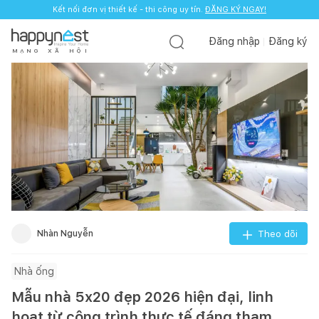
Kết nối đơn vị thiết kế - thi công uy tín.
ĐĂNG KÝ NGAY!
Đăng nhập
Đăng ký
M
Ạ
N
G
X
Ã
H
Ộ
I
Nhàn Nguyễn
Theo dõi
Nhà ống
Mẫu nhà 5x20 đẹp 2026 hiện đại, linh
hoạt từ công trình thực tế đáng tham