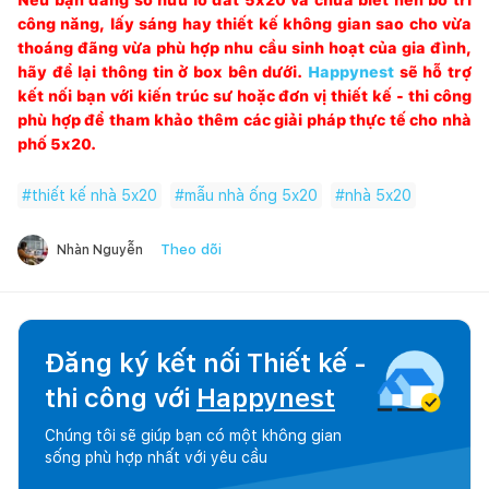
công năng, lấy sáng hay thiết kế không gian sao cho vừa
thoáng đãng vừa phù hợp nhu cầu sinh hoạt của gia đình,
hãy để lại thông tin ở box bên dưới.
Happynest
sẽ hỗ trợ
kết nối bạn với kiến trúc sư hoặc đơn vị thiết kế - thi công
phù hợp để tham khảo thêm các giải pháp thực tế cho nhà
phố 5x20.
#
thiết kế nhà 5x20
#
mẫu nhà ống 5x20
#
nhà 5x20
Theo dõi
Nhàn Nguyễn
Đăng ký kết nối Thiết kế -
thi công với
Happynest
Chúng tôi sẽ giúp bạn có một không gian
sống phù hợp nhất với yêu cầu