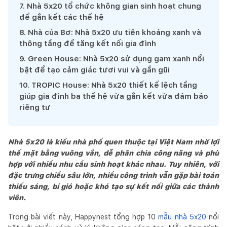
7
.
Nhà 5x20 tổ chức không gian sinh hoạt chung
để gắn kết các thế hệ
8
.
Nhà của Bơ: Nhà 5x20 ưu tiên khoảng xanh và
thông tầng để tăng kết nối gia đình
9
.
Green House: Nhà 5x20 sử dụng gam xanh nổi
bật để tạo cảm giác tươi vui và gần gũi
10
.
TROPIC House: Nhà 5x20 thiết kế lệch tầng
giúp gia đình ba thế hệ vừa gắn kết vừa đảm bảo
riêng tư
Nhà 5x20 là kiểu nhà phố quen thuộc tại Việt Nam nhờ lợi
thế mặt bằng vuông vắn, dễ phân chia công năng và phù
hợp với nhiều nhu cầu sinh hoạt khác nhau. Tuy nhiên, với
đặc trưng chiều sâu lớn, nhiều công trình vẫn gặp bài toán
thiếu sáng, bí gió hoặc khó tạo sự kết nối giữa các thành
viên.
Trong bài viết này, Happynest tổng hợp 10
mẫu nhà 5x20
nổi