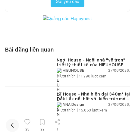
Gửi yêu cầu
Bài đăng liên quan
Ngơi House - Ngôi nhà "vẽ trọn"
Kết nối thiết kế, thi công
triết lý thiết kế của HIEUHOUSE
27/06/2026,
HIEUHOUSE
3
lượt thích |
11.290
lượt xem
LT House – Nhà hiện đại 340m² tại
Đắk Lắk nổi bật với kiến trúc mở
và hệ sân vườn kết nối thiên
27/06/2026,
NNA Design
nhiên
3
lượt thích |
15.853
lượt xem
Ngôi nhà không cần điều hòa nhờ
23
22
1
thiết kế theo khí hậu