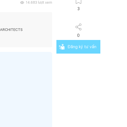
14.683
lượt xem
3
 ARCHITECTS
0
Đăng ký tư vấn