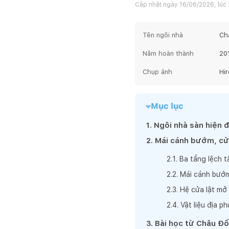
Cập nhật ngày
16/06/2026, lúc
Tên ngôi nhà
Ch
Năm hoàn thành
20
Chụp ảnh
Hi
Mục lục
1
.
Ngôi nhà sàn hiện 
2
.
Mái cánh bướm, cửa
2
.
1
.
Ba tầng lệch t
2
.
2
.
Mái cánh bướm 
2
.
3
.
Hệ cửa lật mở
2
.
4
.
Vật liệu địa p
3
.
Bài học từ Châu Đ