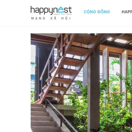
CỘNG ĐỒNG
HAP
M
Ạ
N
G
X
Ã
H
Ộ
I