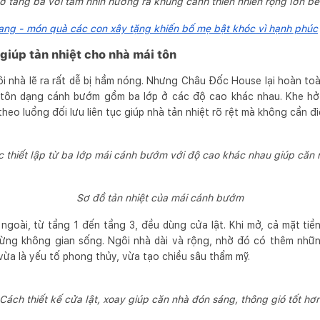
hờ tầng ba với tầm nhìn hướng ra khung cảnh thiên nhiên rộng lớn bê
ang - món quà các con xây tặng khiến bố mẹ bật khóc vì hạnh phúc
giúp tản nhiệt cho nhà mái tôn
ngôi nhà lẽ ra rất dễ bị hầm nóng. Nhưng Châu Đốc House lại hoàn t
tôn dạng cánh bướm gồm ba lớp ở các độ cao khác nhau. Khe hở 
heo luồng đối lưu liên tục giúp nhà tản nhiệt rõ rệt mà không cần đ
 thiết lập từ ba lớp mái cánh bướm với độ cao khác nhau giúp căn 
Sơ đồ tản nhiệt của mái cánh bướm
goài, từ tầng 1 đến tầng 3, đều dùng cửa lật. Khi mở, cả mặt tiề
ừng không gian sống. Ngôi nhà dài và rộng, nhờ đó có thêm nhữn
vừa là yếu tố phong thủy, vừa tạo chiều sâu thẩm mỹ.
Cách thiết kế cửa lật, xoay giúp căn nhà đón sáng, thông gió tốt hơ