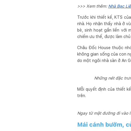
>>> Xem thêm:
Nhà Bạc Liê
Trước khi thiết kế, KTS c
nhà. Họ nhận thấy nhà ở vù
bè, sinh hoạt gắn liền với
chiếm ưu thế, được làm chủ
Châu Đốc House thuộc nhóm
không gian sống của con ng
do một ngôi nhà sàn ở An Gi
Những nét đặc trưn
Mỗi quyết định của thiết k
trên.
Ngay từ mặt đường đi vào l
Mái cánh bướm, cử