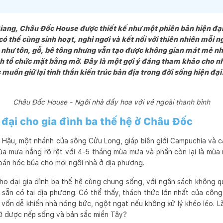
iang, Châu Đốc House được thiết kế như một phiên bản hiện đại
 có thể cùng sinh hoạt, nghỉ ngơi và kết nối với thiên nhiên mỗi 
 như tôn, gỗ, bê tông nhưng vẫn tạo được không gian mát mẻ nh
h tổ chức mặt bằng mở. Đây là một gợi ý đáng tham khảo cho n
uốn giữ lại tinh thần kiến trúc bản địa trong đời sống hiện đại
Châu Đốc House - Ngôi nhà đầy hoa với vẻ ngoài thanh bình
 đại cho gia đình ba thế hệ ở Châu Đốc
Hậu, một nhánh của sông Cửu Long, giáp biên giới Campuchia và 
mùa mưa nắng rõ rệt với 4-5 tháng mùa mưa và phần còn lại là mùa
toán hóc búa cho mọi ngôi nhà ở địa phương.
cho đại gia đình ba thế hệ cùng chung sống, với ngân sách không 
ẵn có tại địa phương. Có thể thấy, thách thức lớn nhất của công tr
iệu vốn dễ khiến nhà nóng bức, ngột ngạt nếu không xử lý khéo léo.
giữ được nếp sống và bản sắc miền Tây?