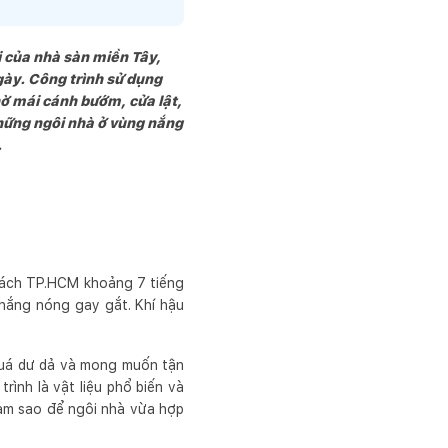
 của nhà sàn miền Tây,
ngày. Công trình sử dụng
ờ mái cánh bướm, cửa lật,
hững ngôi nhà ở vùng nắng
.
cách TP.HCM khoảng 7 tiếng
 nắng nóng gay gắt. Khí hậu
quá dư dả và mong muốn tận
ình là vật liệu phổ biến và
 Làm sao để ngôi nhà vừa hợp