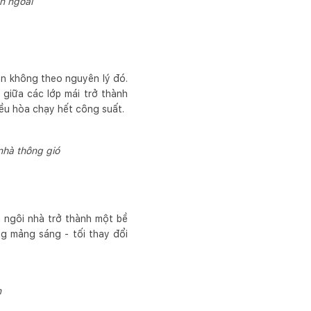
n ngoài
oàn không theo nguyên lý đó.
giữa các lớp mái trở thành
iều hòa chạy hết công suất.
nhà thông gió
n ngôi nhà trở thành một bề
g mảng sáng - tối thay đổi
n