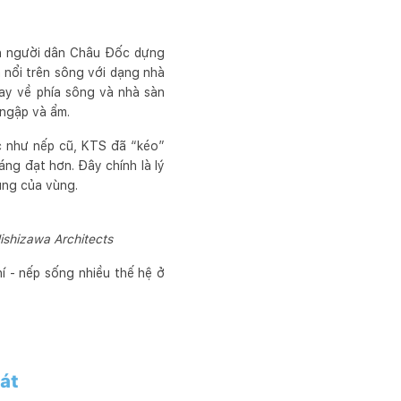
ch người dân Châu Đốc dựng
 nổi trên sông với dạng nhà
uay về phía sông và nhà sàn
 ngập và ẩm.
c như nếp cũ, KTS đã “kéo”
ng đạt hơn. Đây chính là lý
ung của vùng.
ishizawa Architects
í - nếp sống nhiều thế hệ ở
át