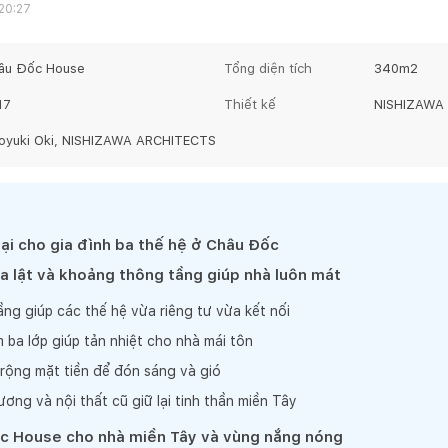
 20:27
âu Đốc House
Tổng diện tích
340
m2
17
Thiết kế
NISHIZAWA
royuki Oki, NISHIZAWA ARCHITECTS
đại cho gia đình ba thế hệ ở Châu Đốc
 lật và khoảng thông tầng giúp nhà luôn mát
ầng giúp các thế hệ vừa riêng tư vừa kết nối
ba lớp giúp tản nhiệt cho nhà mái tôn
 rộng mặt tiền để đón sáng và gió
hương và nội thất cũ giữ lại tinh thần miền Tây
ốc House cho nhà miền Tây và vùng nắng nóng