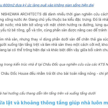
u 600m2 đưa ký ức làng quê vào không gian sống hiện đại
ủa NISHIZAWA ARCHITECTS đã dành nhiều thời gian nghiên cứu cá
ng sông nước An Giang chủ yếu thuộc ba kiểu đặc trưng. Đó là nhà
 mặt nước; nhà bên bờ sông với mặt chính hướng ra đường, lưng q
 yếu từ bê tông, gỗ và tôn, cùng phần sàn được nâng cao để tránh
 nhà sàn, nhưng thay vì dùng phần dưới sàn để chăn thả gia sú
ười xuống tận tầng trệt và làm nhà sàn theo một cách cởi mở, khoá
ang lại có thể trông hiện đại và khác biệt đến vậy giữa bối cảnh ch
g trong kiến trúc nhà ở tại Châu Đốc qua nghiên cứu của các KTS N
ế Châu Đốc House đều nhằm trả lời cho bài toán nắng nóng - chi ph
à hai hướng cầu thang dẫn lên tầng trên và xuống tầng dưới
a lật và khoảng thông tầng giúp nhà luôn m