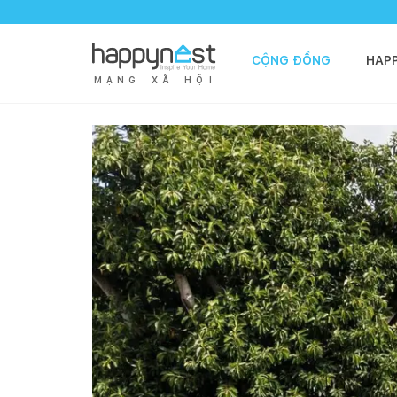
CỘNG ĐỒNG
HAP
M
Ạ
N
G
X
Ã
H
Ộ
I