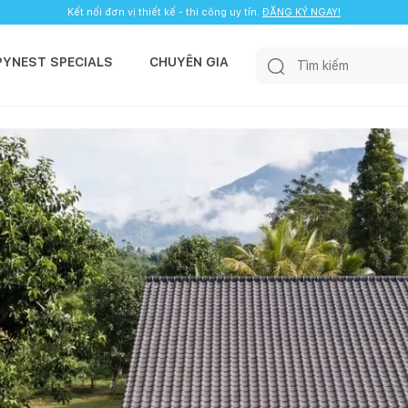
Kết nối đơn vị thiết kế - thi công uy tín.
ĐĂNG KÝ NGAY!
PYNEST SPECIALS
CHUYÊN GIA