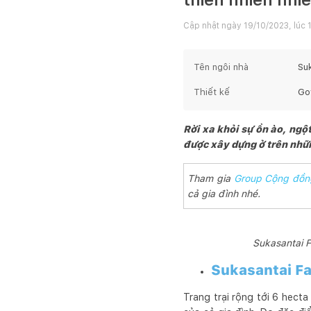
Cập nhật ngày
19/10/2023, lúc 
Tên ngôi nhà
Su
Thiết kế
Go
Rời xa khỏi sự ồn ào, ngộ
được xây dựng ở trên nhữ
Tham gia
Group Cộng đồn
cả gia đình nhé.
Sukasantai F
Sukasantai Fa
Trang trại rộng tới 6 hect