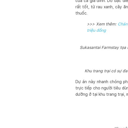
của cả gia đình. Do đặc điể
rất tốt, từ rau xanh, cây ă
thuốc.
>>> Xem thêm:
Chán 
triệu đồng
Sukasantai Farmstay tọa 
Khu trang trại có sự đ
Dự án này nhanh chóng phá
trực tiếp cho người tiêu dù
dưỡng ở tại khu trang trại,