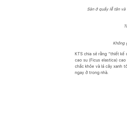
Sàn ở quầy lễ tân và
T
Không g
KTS chia sẻ rằng “thiết kế
cao su (Ficus elastica) ca
chắc khỏe và lá cây xanh t
ngay ở trong nhà.