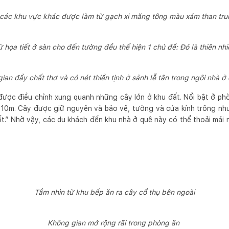
 các khu vực khác được làm từ gạch xi măng tông màu xám than trun
ừ họa tiết ở sàn cho đến tường đều thể hiện 1 chủ đề: Đó là thiên nhi
ian đầy chất thơ và có nét thiền tịnh ở sảnh lễ tân trong ngôi nhà ở
 được điều chỉnh xung quanh những cây lớn ở khu đất. Nổi bật ở phò
o 10m. Cây được giữ nguyên và bảo vệ, tường và cửa kính trông nh
ốt.” Nhờ vậy, các du khách đến khu nhà ở quê này có thể thoải mái
Tầm nhìn từ khu bếp ăn ra cây cổ thụ bên ngoài
Không gian mở rộng rãi trong phòng ăn