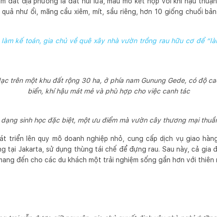
m đất địa phương là đất núi lửa, màu mỡ kết hợp với khí hậu thuận
n quả như ổi, mãng cầu xiêm, mít, sầu riêng, hơn 10 giống chuối bả
làm kế toán, gia chủ về quê xây nhà vườn trồng rau hữu cơ để “làm
lạc trên một khu đất rộng 30 ha, ở phía nam Gunung Gede, có độ 
biển, khí hậu mát mẻ và phù hợp cho việc canh tác
a dạng sinh học đặc biệt, một ưu điểm mà vườn cây thương mại thu
t triển lên quy mô doanh nghiệp nhỏ, cung cấp dịch vụ giao hàn
ng tại Jakarta, sử dụng thùng tái chế để đựng rau. Sau này, cả gia 
 mang đến cho các du khách một trải nghiệm sống gần hơn với thiên 