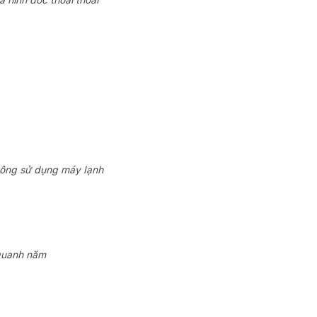
 hình dốc thoai thoải
không sử dụng máy lạnh
 quanh năm