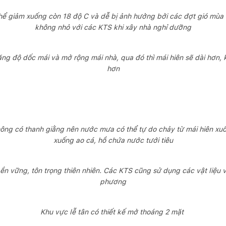
thể giảm xuống còn 18 độ C và dễ bị ảnh hưởng bởi các đợt gió mùa 
không nhỏ với các KTS khi xây nhà nghỉ dưỡng
ăng độ dốc mái và mở rộng mái nhà, qua đó thì mái hiên sẽ dài hơn,
hơn
hông có thanh giằng nên nước mưa có thể tự do chảy từ mái hiên xuố
xuống ao cá, hồ chứa nước tưới tiêu
bền vững, tôn trọng thiên nhiên. Các KTS cũng sử dụng các vật liệu v
phương
Khu vực lễ tân có thiết kế mở thoáng 2 mặt