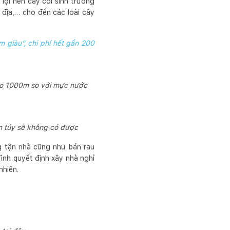
 lợi nên cây cối sinh trưởng
n địa,… cho đến các loài cây
 giàu”, chi phí hết gần 200
cao 1000m so với mực nước
ần túy sẽ không có được
g tận nhà cũng như bán rau
đình quyết định xây nhà nghỉ
nhiên.