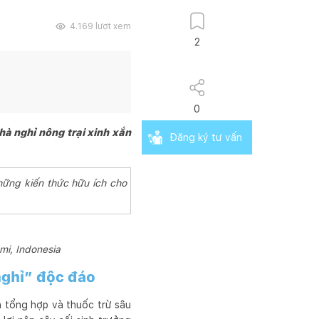
4.169
lượt xem
2
0
hà nghỉ nông trại xinh xắn
Đăng ký tư vấn
hững kiến thức hữu ích cho
mi, Indonesia
nghỉ” độc đáo
n tổng hợp và thuốc trừ sâu