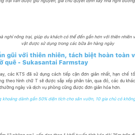
g trại vẫn được giữ nguyên, gia chủ quyết định xây nhà nghỉ dưỡng
à nghỉ nông trại, giúp du khách có thể đến gần hơn với thiên nhiên v
vật được sử dụng trong các bữa ăn hàng ngày
n gũi với thiên nhiên, tách biệt hoàn toàn 
 ở quê - Sukasantai Farmstay
ay, các KTS đã sử dụng cách tiếp cận đơn giản nhất, hạn chế t
g theo hình chữ T sẽ được sắp xếp phân tán, qua đó, các du khác
t thường ngày và dịch vụ phòng cũng được đơn giản hóa hơn.
 khoáng dành gần 50% diện tích cho sân vườn, 10 gia chủ có khôn