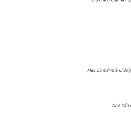
Khu nhà ở quê này gồ
Mặc dù mái nhà không 
Nhờ trần 