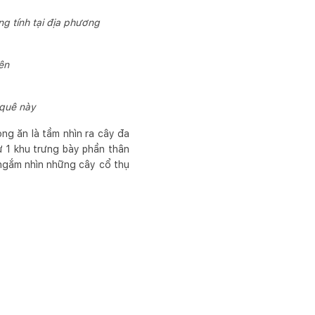
g tính tại địa phương
ên
 quê này
ng ăn là tầm nhìn ra cây đa
ư 1 khu trưng bày phần thân
 ngắm nhìn những cây cổ thụ