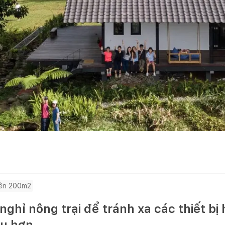
ên 200m2
ghỉ nông trại để tránh xa các thiết bị 
ều hơn