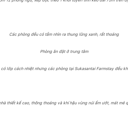
m 12 phòng ngủ, xếp dọc theo 1 khối tuyến tính kéo dài 75m trên địa
Các phòng đều có tầm nhìn ra thung lũng xanh, rất thoáng
Phòng ăn đặt ở trung tâm
có lớp cách nhiệt nhưng các phòng tại Sukasantai Farmstay đều 
nhà thiết kế cao, thông thoáng và khí hậu vùng núi ẩm ướt, mát mẻ