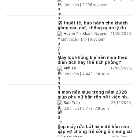
16
lượt thích |
2.208
lượt xem
Kỹ thuật tệ, bảo hành cho khách
hàng câu giờ, không quản lý được
nhân viên xây dựng của mình,
11/05/2026,
Huỳnh Thị Khánh Nguyên
điện nhẹ, điện nước, tường quá
4
lượt thích |
1.171
lượt xem
kém. Luôn đổ lỗi cho nhân viên.
Bảo hành quá tệ, tôi phải đợi rất
lâu mới dc bảo hành, liên hệ để
được bảo hành thì bơ khách
Máy lọc không khí nên mua theo
diện tích hay thể tích phòng?
17/03/2026,
Anh Ta
15
lượt thích |
4.443
lượt xem
4 món nên mua trong năm 2026
giúp phụ nữ bận rộn bớt việc nhà,
nhẹ đầu mỗi ngày
22/12/2025,
Bảo Trần
19
lượt thích |
6.773
lượt xem
Top máy rửa bát mini để bàn cho
cặp vợ chồng trẻ sống ở chung cư