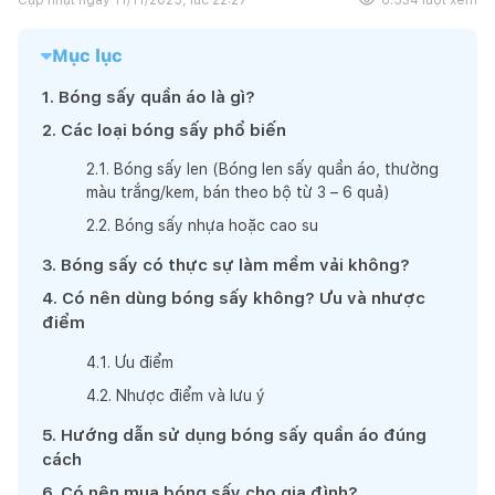
Mục lục
1
.
Bóng sấy quần áo là gì?
2
.
Các loại bóng sấy phổ biến
2
.
1
.
Bóng sấy len (Bóng len sấy quần áo, thường
màu trắng/kem, bán theo bộ từ 3 – 6 quả)
2
.
2
.
Bóng sấy nhựa hoặc cao su
3
.
Bóng sấy có thực sự làm mềm vải không?
4
.
Có nên dùng bóng sấy không? Ưu và nhược
điểm
4
.
1
.
Ưu điểm
4
.
2
.
Nhược điểm và lưu ý
5
.
Hướng dẫn sử dụng bóng sấy quần áo đúng
cách
6
.
Có nên mua bóng sấy cho gia đình?