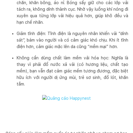
chăn, khăn bông, áo nỉ. Bóng sấy giữ cho các lớp vải
tách ra, không dính thành cục. Nhờ vậy luồng khí nóng đi
xuyên qua từng lớp vải hiệu quả hơn, giúp khô đều và
hạn chế nhăn.
Giảm tĩnh điện: Tĩnh điện là nguyên nhân khiến vải “dính
sát”, bám vào người và có cảm giác khó chịu. Khi ít tĩnh
điện hơn, cảm giác mặc lên da cũng “mềm mại” hơn.
Không cần dùng chất làm mềm vải hóa học: Nghĩa là
thay vì phải đổ nước xả vải (có hương liệu, chất tạo
mềm), bạn vẫn đạt cảm giác mềm tương đương, đặc biệt
hữu ích với người dị ứng mùi, trẻ sơ sinh, đồ lót, khăn
tắm.