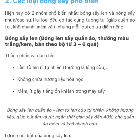
2. Các loại bóng sấy phổ biến
Hiện nay có 2 nhóm phổ biến nhất: bóng sấy len và bóng sấy
nhựa/cao su. Hai loại đều có tác dụng tương tự (giúp quần áo
tơi, khô nhanh, mềm vải), nhưng mỗi loại có ưu điểm riêng.
Bóng sấy len (Bóng len sấy quần áo, thường màu
trắng/kem, bán theo bộ từ 3 – 6 quả)
Thành phần và đặc điểm:
Làm từ len nỉ tự nhiên (thường là lông cừu).
Không chứa hương liệu hóa học.
Mềm, ít gây tiếng ồn khi lăn trong máy sấy.
Bóng sấy len quần áo – làm từ len cừu tự nhiên, không hương
liệu, giúp hút ẩm và rút ngắn thời gian sấy đến 40%, cho quần
áo mềm và khô nhanh hơn.
Lợi ích nổi bật của bóng sấy len: