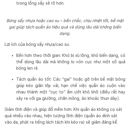
trong lồng sấy sẽ rõ hơn.
Bóng sấy nhựa hoặc cao su – bền chắc, chịu nhiệt tốt, bề mặt
gai giúp tách quần áo hiệu quả và dùng lâu dài không biến
dạng.
Lợi ích của bóng sấy nhựa/cao su:
Bền hơn theo thời gian: Khó bị xù lông, khó biến dạng, có
thể dùng lâu dài mà không lo vón cục như một số quả
bóng len rẻ.
Tách quần áo tốt: Các “gai” hoặc gờ trên bề mặt bóng
giúp kéo giãn lớp vải, hạn chế việc quần áo cuộn vào
nhau thành một “cục to” ẩm ướt khó khô (điều rất hay
xảy ra với ga giường, chăn mỏng, áo khoác thun dày).
Giảm tĩnh điện và giúp đồ mềm hơn: Khi quần áo không cọ sát
quá nhiều vào nhau, hiện tượng tĩnh điện (quần áo dính sát
vào da, phát ra tiếng lách tách khi kéo ra) sẽ giảm đáng kể.