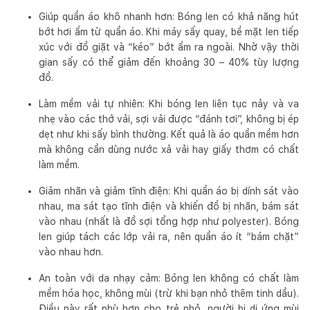
Giúp quần áo khô nhanh hơn: Bóng len có khả năng hút
bớt hơi ẩm từ quần áo. Khi máy sấy quay, bề mặt len tiếp
xúc với đồ giặt và “kéo” bớt ẩm ra ngoài. Nhờ vậy thời
gian sấy có thể giảm đến khoảng 30 – 40% tùy lượng
đồ.
Làm mềm vải tự nhiên: Khi bóng len liên tục nảy và va
nhẹ vào các thớ vải, sợi vải được “đánh tơi”, không bị ép
dẹt như khi sấy bình thường. Kết quả là áo quần mềm hơn
mà không cần dùng nước xả vải hay giấy thơm có chất
làm mềm.
Giảm nhăn và giảm tĩnh điện: Khi quần áo bị dính sát vào
nhau, ma sát tạo tĩnh điện và khiến đồ bị nhăn, bám sát
vào nhau (nhất là đồ sợi tổng hợp như polyester). Bóng
len giúp tách các lớp vải ra, nên quần áo ít “bám chặt”
vào nhau hơn.
An toàn với da nhạy cảm: Bóng len không có chất làm
mềm hóa học, không mùi (trừ khi bạn nhỏ thêm tinh dầu).
Điều này rất phù hợp cho trẻ nhỏ, người bị dị ứng mùi