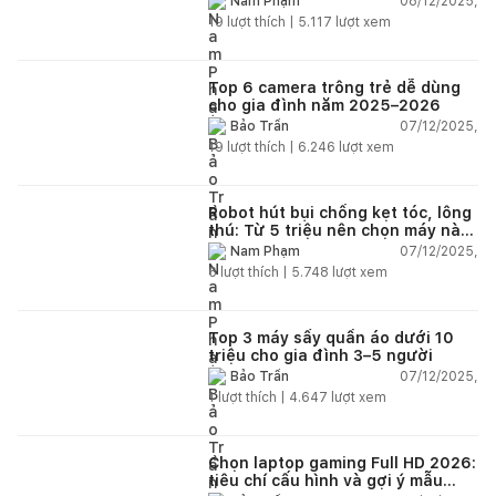
08/12/2025,
Nam Phạm
19
lượt thích |
5.117
lượt xem
Top 6 camera trông trẻ dễ dùng
cho gia đình năm 2025–2026
07/12/2025,
Bảo Trần
19
lượt thích |
6.246
lượt xem
Robot hút bụi chống kẹt tóc, lông
thú: Từ 5 triệu nên chọn máy nào
năm 2025–2026?
07/12/2025,
Nam Phạm
6
lượt thích |
5.748
lượt xem
Top 3 máy sấy quần áo dưới 10
triệu cho gia đình 3–5 người
07/12/2025,
Bảo Trần
1
lượt thích |
4.647
lượt xem
Chọn laptop gaming Full HD 2026:
tiêu chí cấu hình và gợi ý mẫu