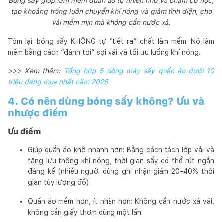
Bóng sấy giúp làm mềm quần áo tự nhiên nhờ va chạm cơ học,
tạo khoảng trống luân chuyển khí nóng và giảm tĩnh điện, cho
vải mềm mịn mà không cần nước xả.
Tóm lại: bóng sấy KHÔNG tự “tiết ra” chất làm mềm. Nó làm
mềm bằng cách “đánh tơi” sợi vải và tối ưu luồng khí nóng.
>>> Xem thêm:
Tổng hợp 5 dòng máy sấy quần áo dưới 10
triệu đáng mua nhất năm 2025
4. Có nên dùng bóng sấy không? Ưu và
nhược điểm
Ưu điểm
Giúp quần áo khô nhanh hơn: Bằng cách tách lớp vải và
tăng lưu thông khí nóng, thời gian sấy có thể rút ngắn
đáng kể (nhiều người dùng ghi nhận giảm 20–40% thời
gian tùy lượng đồ).
Quần áo mềm hơn, ít nhăn hơn: Không cần nước xả vải,
không cần giấy thơm dùng một lần.