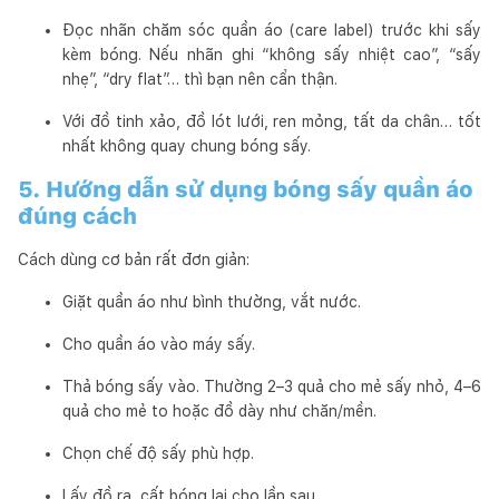
Đọc nhãn chăm sóc quần áo (care label) trước khi sấy
kèm bóng. Nếu nhãn ghi “không sấy nhiệt cao”, “sấy
nhẹ”, “dry flat”… thì bạn nên cẩn thận.
Với đồ tinh xảo, đồ lót lưới, ren mỏng, tất da chân… tốt
nhất không quay chung bóng sấy.
5. Hướng dẫn sử dụng bóng sấy quần áo
đúng cách
Cách dùng cơ bản rất đơn giản:
Giặt quần áo như bình thường, vắt nước.
Cho quần áo vào máy sấy.
Thả bóng sấy vào. Thường 2–3 quả cho mẻ sấy nhỏ, 4–6
quả cho mẻ to hoặc đồ dày như chăn/mền.
Chọn chế độ sấy phù hợp.
Lấy đồ ra, cất bóng lại cho lần sau.