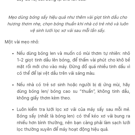
Mẹo dùng bóng sấy hiệu quả như thêm vài giọt tinh dầu cho
hương thơm nhẹ, chọn bóng thuần khi nhà có trẻ nhỏ và luôn
vệ sinh lưới lọc xơ vải sau mỗi lần sấy.
Một vài mẹo nhỏ:
Nếu dùng bóng len và muốn có mùi thơm tự nhiên: nhỏ
1–2 giọt tinh dầu lên bóng, để thấm vài phút cho khô bề
mặt rồi mới cho vào máy. Đừng đổ quá nhiều tinh dầu vì
có thể để lại vệt dầu trên vải sáng màu.
Nếu nhà có trẻ sơ sinh hoặc người bị dị ứng mùi, hãy
dùng bóng len/ bóng cao su “thuần”, không tinh dầu,
không giấy thơm kèm theo.
Luôn kiểm tra lưới lọc xơ vải của máy sấy sau mỗi mẻ.
Bóng sấy (nhất là bóng len) có thể kéo xơ vải bung ra
nhiều hơn bình thường, nên bạn càng phải làm sạch lưới
lọc thường xuyên để máy hoạt động hiệu quả.