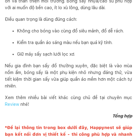
ồn và thân thiện môi trường. Bóng sấy nhựa/cao su phù hợp
với ai muốn độ bền cao, ít lo xù lông, dùng lâu dài.
Điều quan trọng là dùng đúng cách:
Không cho bóng vào cùng đồ siêu mảnh, đồ dễ rách.
Kiểm tra quần áo sáng màu nếu bạn quá kỹ tính.
Giữ máy sấy sạch lưới lọc xơ.
Nếu gia đình bạn sấy đồ thường xuyên, đặc biệt là vào mùa
nồm ẩm, bóng sấy là một phụ kiện nhỏ nhưng đáng thử, vừa
tiết kiệm thời gian sấy vừa giúp quần áo mềm hơn một cách tự
nhiên.
Xem thêm nhiều bài viết khác cùng chủ đề tại chuyên mục
Review
nhé!
Tổng hợp
*Để lại thông tin trong box dưới đây,
Happynest
sẽ giúp
bạn kết nối đơn vị thiết kế - thi công phù hợp và nhanh