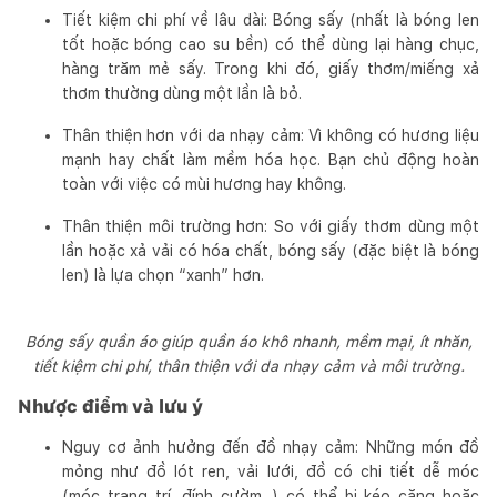
Tiết kiệm chi phí về lâu dài: Bóng sấy (nhất là bóng len
tốt hoặc bóng cao su bền) có thể dùng lại hàng chục,
hàng trăm mẻ sấy. Trong khi đó, giấy thơm/miếng xả
thơm thường dùng một lần là bỏ.
Thân thiện hơn với da nhạy cảm: Vì không có hương liệu
mạnh hay chất làm mềm hóa học. Bạn chủ động hoàn
toàn với việc có mùi hương hay không.
Thân thiện môi trường hơn: So với giấy thơm dùng một
lần hoặc xả vải có hóa chất, bóng sấy (đặc biệt là bóng
len) là lựa chọn “xanh” hơn.
Bóng sấy quần áo giúp quần áo khô nhanh, mềm mại, ít nhăn,
tiết kiệm chi phí, thân thiện với da nhạy cảm và môi trường.
Nhược điểm và lưu ý
Nguy cơ ảnh hưởng đến đồ nhạy cảm: Những món đồ
mỏng như đồ lót ren, vải lưới, đồ có chi tiết dễ móc
(móc trang trí, đính cườm...) có thể bị kéo căng hoặc