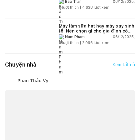
đáng mua
06/12/2025,
Bảo Trần
0
lượt thích |
4.638
lượt xem
Máy làm sữa hạt hay máy xay sinh
tố: Nên chọn gì cho gia đình có
trẻ nhỏ (2–4 người)?
06/12/2025,
Nam Phạm
0
lượt thích |
2.096
lượt xem
Chuyện nhà
Xem tất cả
Phan Thảo Vy