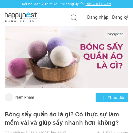
Kết nối đơn vị thiết kế - thi công uy tín.
ĐĂNG KÝ NGAY!
Đăng nhập
Đăng ký
M
Ạ
N
G
X
Ã
H
Ộ
I
Nam Phạm
Theo dõi
Bóng sấy quần áo là gì? Có thực sự làm
mềm vải và giúp sấy nhanh hơn không?
Cập nhật ngày
11/11/2025, lúc 22:27
6.534
lượt xem