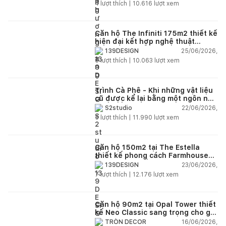
4
lượt thích |
10.616
lượt xem
Căn hộ The Infiniti 175m2 thiết kế
hiện đại kết hợp nghệ thuật
Modern Art đầy cảm xúc
25/06/2026,
139DESIGN
6
lượt thích |
10.063
lượt xem
Trình Cà Phê - Khi những vật liệu
cũ được kể lại bằng một ngôn ngữ
thiết kế mới
22/06/2026,
S2studio
5
lượt thích |
11.990
lượt xem
Căn hộ 150m2 tại The Estella
thiết kế phong cách Farmhouse
thanh lịch và ấm áp
23/06/2026,
139DESIGN
7
lượt thích |
12.176
lượt xem
Căn hộ 90m2 tại Opal Tower thiết
kế Neo Classic sang trọng cho gia
đình trẻ
16/06/2026,
TRÒN DECOR