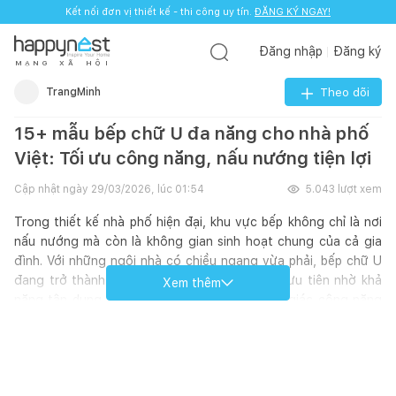
Kết nối đơn vị thiết kế - thi công uy tín.
ĐĂNG KÝ NGAY!
Đăng nhập
Đăng ký
M
Ạ
N
G
X
Ã
H
Ộ
I
TrangMinh
Theo dõi
15+ mẫu bếp chữ U đa năng cho nhà phố
Việt: Tối ưu công năng, nấu nướng tiện lợi
Cập nhật ngày
29/03/2026, lúc 01:54
5.043
lượt xem
Trong thiết kế nhà phố hiện đại, khu vực bếp không chỉ là nơi
nấu nướng mà còn là không gian sinh hoạt chung của cả gia
đình. Với những ngôi nhà có chiều ngang vừa phải, bếp chữ U
đang trở thành lựa chọn được nhiều gia chủ ưu tiên nhờ khả
Xem thêm
năng tận dụng tối đa diện tích và tạo ra tam giác công năng
hợp lý.
Bếp chữ U bố trí ba mặt tủ bao quanh, giúp rút ngắn khoảng
cách di chuyển giữa bếp nấu – chậu rửa – tủ lạnh, đồng thời
tăng diện tích lưu trữ đáng kể. Dưới đây là 15+ mẫu bếp chữ U