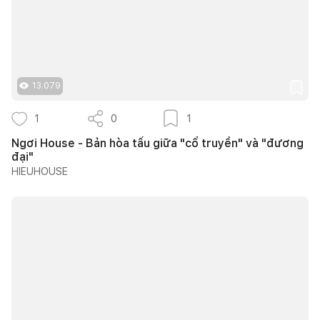
13.079
1
0
1
Ngơi House - Bản hòa tấu giữa "cổ truyền" và "đương
đại"
HIEUHOUSE