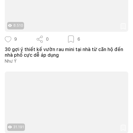
8.510
9
0
6
30 gợi ý thiết kế vườn rau mini tại nhà từ căn hộ đến
nhà phố cực dễ áp dụng
Như Ý
31.191