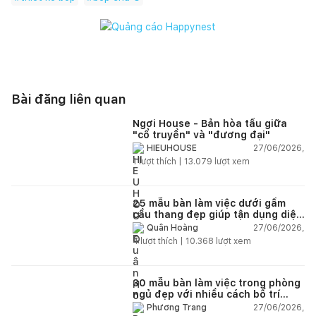
Bài đăng liên quan
Ngơi House - Bản hòa tấu giữa
"cổ truyền" và "đương đại"
27/06/2026,
HIEUHOUSE
1
lượt thích |
13.079
lượt xem
25 mẫu bàn làm việc dưới gầm
cầu thang đẹp giúp tận dụng diện
tích tưởng chừng bị bỏ quên
27/06/2026,
Quân Hoàng
4
lượt thích |
10.368
lượt xem
30 mẫu bàn làm việc trong phòng
ngủ đẹp với nhiều cách bố trí
thông minh cho mọi diện tích
27/06/2026,
Phương Trang