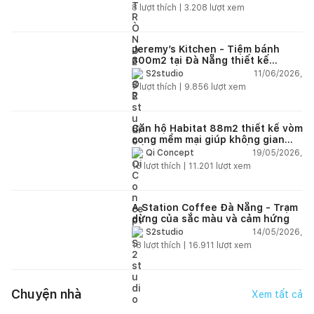
8
lượt thích |
3.208
lượt xem
Jeremy’s Kitchen - Tiệm bánh
300m2 tại Đà Nẵng thiết kế
phong cách công nghiệp hiện đại
11/06/2026,
S2studio
ngập tràn ánh sáng tự nhiên
7
lượt thích |
9.856
lượt xem
Căn hộ Habitat 88m2 thiết kế vòm
cong mềm mại giúp không gian
sống hiện đại trở nên ấm áp hơn
19/05/2026,
Qi Concept
15
lượt thích |
11.201
lượt xem
A Station Coffee Đà Nẵng - Trạm
dừng của sắc màu và cảm hứng
14/05/2026,
S2studio
18
lượt thích |
16.911
lượt xem
Chuyện nhà
Xem tất cả