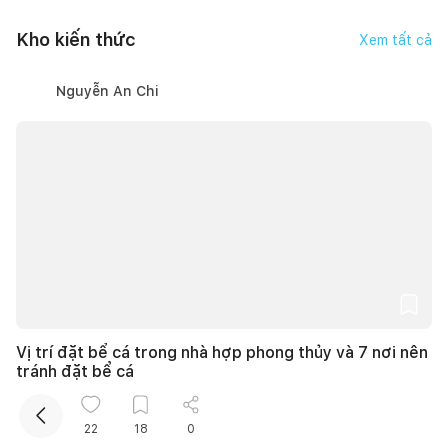
Kho kiến thức
Xem tất cả
Nguyễn An Chi
Kết nối thiết kế, thi công
Mua sắm hoàn thiện nhà
Vị trí đặt bể cá trong nhà hợp phong thủy và 7 nơi nên
tránh đặt bể cá
27/06/2026, lúc 20:07
7
lượt thích |
61.570
lượt xem
22
18
0
Thanh Hoa