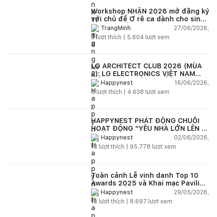
Workshop NHẬN 2026 mở đăng ký
với chủ đề Ơ rê ca dành cho sinh
viên và kiến trúc sư trẻ Việt Nam
27/06/2026,
TrangMinh
3
lượt thích |
5.604
lượt xem
LG ARCHITECT CLUB 2026 (MÙA
2): LG ELECTRONICS VIỆT NAM
ĐỒNG HÀNH CÙNG KIẾN TRÚC SƯ
16/06/2026,
Happynest
KIẾN TẠO KHÔNG GIAN SỐNG HIỆN
5
lượt thích |
4.638
lượt xem
ĐẠI
HAPPYNEST PHÁT ĐỘNG CHUỖI
HOẠT ĐỘNG “YÊU NHÀ LỚN LÊN -
HAPPYNEST GROWING HOME”
02/06/2026,
Happynest
13
lượt thích |
95.778
lượt xem
Toàn cảnh Lễ vinh danh Top 10
Awards 2025 và Khai mạc Pavilion
“Dong buồm”
29/05/2026,
Happynest
13
lượt thích |
8.697
lượt xem