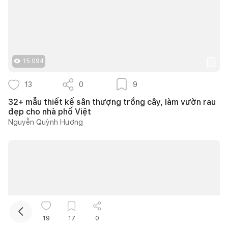
15.094
13
0
9
32+ mẫu thiết kế sân thượng trồng cây, làm vườn rau
Kết nối thiết kế, thi công
đẹp cho nhà phố Việt
Nguyễn Quỳnh Hương
Mua sắm hoàn thiện nhà
19
17
0