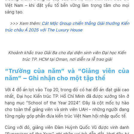
Việt Nam – khi đặt yếu tố bền vững làm trọng tâm cho mọi
sáng tạo.
>>> Xem thêm:
Cát Mộc Group chiến thắng Giải thưởng Kiến
trúc châu Á 2025 với The Luxury House
Khoảnh khắc trao Giải Ba cho đại diện sinh viên Đại học Kiến
trúc TP. HCM tại Oman, nơi diễn ra lễ trao giải
“Trường của năm” và “Giảng viên của
năm” – Ghi nhận cho một tập thể
Với 4 đồ án lọt vào Top 20, trong đó có hai đồ án đạt giải cao
nhất, Đại học Kiến trúc TP. Hồ Chí Minh đã được xướng tên ở
hạng mục “School of the Year 2024”. Đây là cột mốc tự hào
cho toàn thể giảng viên và sinh viên UAH – những người đang
từng ngày góp phần đưa kiến trúc Việt Nam hội nhập quốc tế.
Cùng với đó, giảng viên Đàm Huỳnh Quốc Vũ được vinh danh
“Supervisor of the Year”, ghi nhận vai trò dẫn dắt, khơi dậy tư