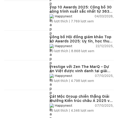
Top 10 Awards 2025: Công bố 30
công trình xuất sắc nhất từ 363
đồ án dự thi trên toàn quốc
04/03/2026,
Happynest
15
lượt thích |
7.769
lượt xem
Công bố Hội đồng giám khảo Top
10 Awards 2025: Uy tín, học thuật
và tầm nhìn thiết kế mới
22/12/2025,
Happynest
20
lượt thích |
8.868
lượt xem
Prestige với Zen The MarQ – Dự
án Việt được vinh danh tại giải
thưởng kiến trúc châu Á 2025
07/10/2025,
Happynest
18
lượt thích |
4.798
lượt xem
Cát Mộc Group chiến thắng Giải
thưởng Kiến trúc châu Á 2025 với
The Luxury House
07/10/2025,
Happynest
16
lượt thích |
4.346
lượt xem