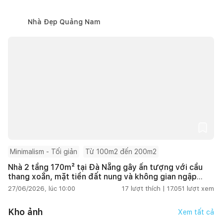
Nhà Đẹp Quảng Nam
Minimalism - Tối giản
Từ 100m2 đến 200m2
Nhà 2 tầng 170m² tại Đà Nẵng gây ấn tượng với cầu
thang xoắn, mặt tiền đất nung và không gian ngập
tràn ánh sáng
27/06/2026, lúc 10:00
17
lượt thích |
17.051
lượt xem
Kho ảnh
Xem tất cả