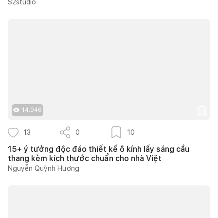
ánh sáng tự nhiên
S2studio
14.046
13
0
10
15+ ý tưởng độc đáo thiết kế ô kính lấy sáng cầu
thang kèm kích thước chuẩn cho nhà Việt
Nguyễn Quỳnh Hương