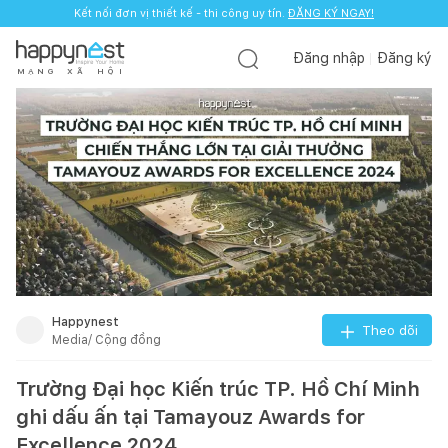
Kết nối đơn vị thiết kế - thi công uy tín.
ĐĂNG KÝ NGAY!
Đăng nhập
Đăng ký
M
Ạ
N
G
X
Ã
H
Ộ
I
Happynest
Theo dõi
Media/ Cộng đồng
Trường Đại học Kiến trúc TP. Hồ Chí Minh
ghi dấu ấn tại Tamayouz Awards for
Excellence 2024