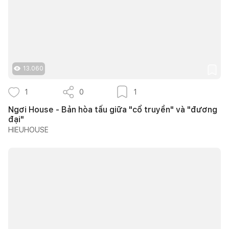
13.060
1
0
1
Ngơi House - Bản hòa tấu giữa "cổ truyền" và "đương
đại"
HIEUHOUSE