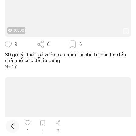
8.508
9
0
6
30 gợi ý thiết kế vườn rau mini tại nhà từ căn hộ đến
nhà phố cực dễ áp dụng
Kết nối thiết kế, thi công
Như Ý
Mua sắm hoàn thiện nhà
4
1
0
31.184