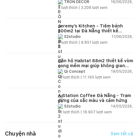
đình trẻ
16/06/2026,
TRÒN DECOR
8
lượt thích |
3.208
lượt xem
Jeremy’s Kitchen - Tiệm bánh
300m2 tại Đà Nẵng thiết kế
phong cách công nghiệp hiện đại
11/06/2026,
S2studio
ngập tràn ánh sáng tự nhiên
7
lượt thích |
9.851
lượt xem
Căn hộ Habitat 88m2 thiết kế vòm
cong mềm mại giúp không gian
sống hiện đại trở nên ấm áp hơn
19/05/2026,
Qi Concept
15
lượt thích |
11.195
lượt xem
A Station Coffee Đà Nẵng - Trạm
dừng của sắc màu và cảm hứng
14/05/2026,
S2studio
18
lượt thích |
16.907
lượt xem
Chuyện nhà
Xem tất cả