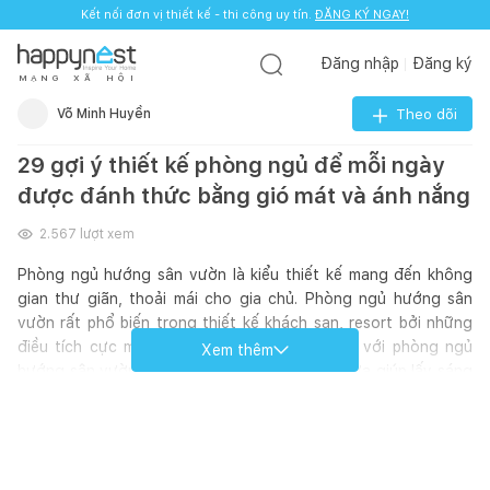
Kết nối đơn vị thiết kế - thi công uy tín.
ĐĂNG KÝ NGAY!
Đăng nhập
Đăng ký
M
Ạ
N
G
X
Ã
H
Ộ
I
Võ Minh Huyền
Theo dõi
29 gợi ý thiết kế phòng ngủ để mỗi ngày
được đánh thức bằng gió mát và ánh nắng
2.567
lượt xem
Phòng ngủ hướng sân vườn là kiểu thiết kế mang đến không
gian thư giãn, thoải mái cho gia chủ. Phòng ngủ hướng sân
vườn rất phổ biến trong thiết kế khách sạn, resort bởi những
điều tích cực mà nó mang lại. Thông thường với phòng ngủ
Xem thêm
hướng sân vườn sẽ được bố trí cửa kính lớn vừa giúp lấy sáng
vừa kết nối không gian phòng ngủ với thiên nhiên bên ngoài.
Kiểu thiết kế này tạo nên không gian thoải mái, thư giãn,
không còn bị bí bách với 4 bức tường giúp gia chủ tràn năng
lượng để bắt đầu một ngày mới.