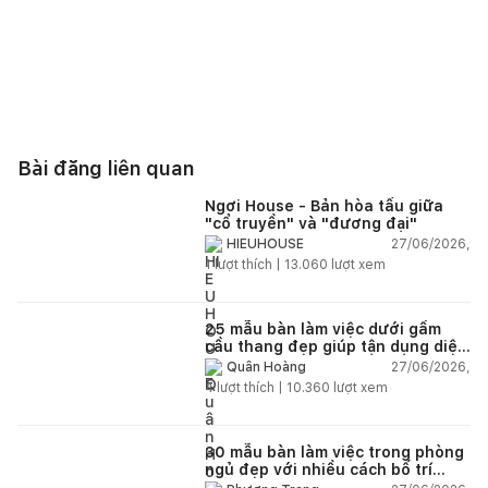
Bài đăng liên quan
Ngơi House - Bản hòa tấu giữa
"cổ truyền" và "đương đại"
27/06/2026,
HIEUHOUSE
1
lượt thích |
13.060
lượt xem
25 mẫu bàn làm việc dưới gầm
cầu thang đẹp giúp tận dụng diện
tích tưởng chừng bị bỏ quên
27/06/2026,
Quân Hoàng
4
lượt thích |
10.360
lượt xem
30 mẫu bàn làm việc trong phòng
ngủ đẹp với nhiều cách bố trí
thông minh cho mọi diện tích