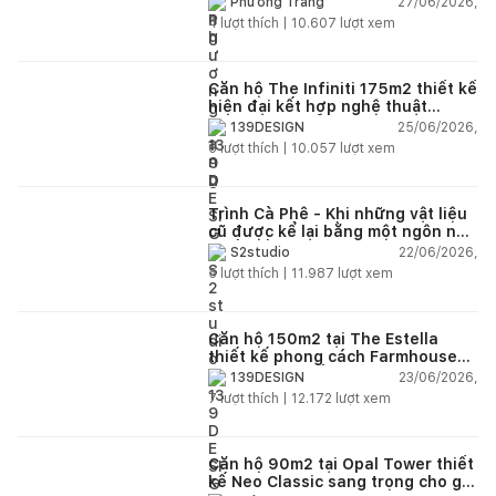
27/06/2026,
Phương Trang
4
lượt thích |
10.607
lượt xem
Căn hộ The Infiniti 175m2 thiết kế
hiện đại kết hợp nghệ thuật
Modern Art đầy cảm xúc
25/06/2026,
139DESIGN
6
lượt thích |
10.057
lượt xem
Trình Cà Phê - Khi những vật liệu
cũ được kể lại bằng một ngôn ngữ
thiết kế mới
22/06/2026,
S2studio
5
lượt thích |
11.987
lượt xem
Căn hộ 150m2 tại The Estella
thiết kế phong cách Farmhouse
thanh lịch và ấm áp
23/06/2026,
139DESIGN
7
lượt thích |
12.172
lượt xem
Căn hộ 90m2 tại Opal Tower thiết
kế Neo Classic sang trọng cho gia