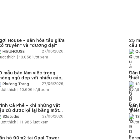
gơi House - Bản hòa tấu giữa
25 m
cổ truyền" và "đương đại"
cầu 
diện
27/06/2026,
HIEUHOUSE
Qu
quê
ượt thích |
13.058
lượt xem
4
lượt
0 mẫu bàn làm việc trong
Căn 
hòng ngủ đẹp với nhiều cách
thiế
ố trí thông minh cho mọi diện
thuậ
27/06/2026,
Phương Trang
13
ích
lượt thích |
10.606
lượt xem
6
lượt
rình Cà Phê - Khi những vật
Căn 
iệu cũ được kể lại bằng một
thiế
gôn ngữ thiết kế mới
Farm
22/06/2026,
S2studio
13
áp
lượt thích |
11.985
lượt xem
7
lượt
ăn hộ 90m2 tại Opal Tower
Jere