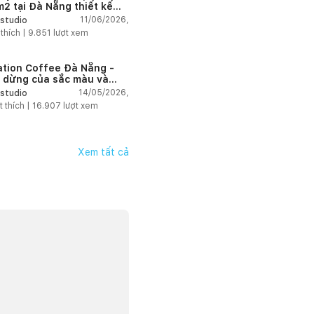
2 tại Đà Nẵng thiết kế
g cách công nghiệp hiện
11/06/2026,
studio
ngập tràn ánh sáng tự
 thích |
9.851
lượt xem
n
ation Coffee Đà Nẵng -
 dừng của sắc màu và
hứng
14/05/2026,
studio
t thích |
16.907
lượt xem
Xem tất cả