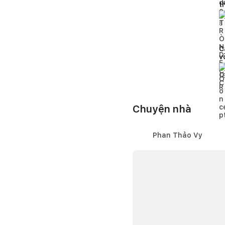
t
t
8
C
v
g
á
1
Chuyện nhà
Phan Thảo Vy