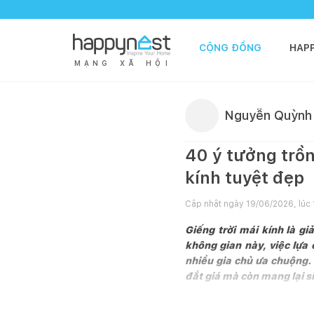
CỘNG ĐỒNG
HAP
M
Ạ
N
G
X
Ã
H
Ộ
I
Nguyễn Quỳnh
40 ý tưởng trồn
kính tuyệt đẹp
Cập nhật ngày
19/06/2026, lúc 
Giếng trời mái kính là g
không gian này, việc lựa 
nhiều gia chủ ưa chuộng.
đắt giá mà còn mang lại si
Lợi ích của việc b