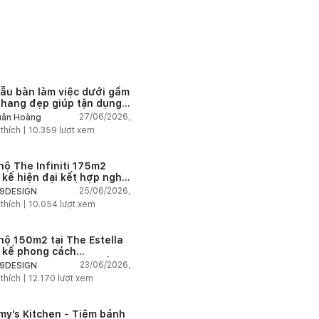
ẫu bàn làm việc dưới gầm
thang đẹp giúp tận dụng
 tích tưởng chừng bị bỏ
27/06/2026,
ân Hoàng
n
 thích |
10.359
lượt xem
hộ The Infiniti 175m2
t kế hiện đại kết hợp nghệ
t Modern Art đầy cảm xúc
25/06/2026,
9DESIGN
 thích |
10.054
lượt xem
hộ 150m2 tại The Estella
t kế phong cách
house thanh lịch và ấm
23/06/2026,
9DESIGN
 thích |
12.170
lượt xem
my’s Kitchen - Tiệm bánh