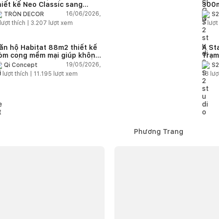
hiết kế Neo Classic sang
300m
rọng cho gia đình trẻ
phon
16/06/2026,
TRÒN DECOR
S2
đại 
lượt thích |
3.207
lượt xem
7
lượt
nhiê
ăn hộ Habitat 88m2 thiết kế
A St
òm cong mềm mại giúp không
Trạm
ian sống hiện đại trở nên ấm
cảm 
19/05/2026,
Qi Concept
S2
p hơn
5
lượt thích |
11.195
lượt xem
18
lượ
Phương Trang