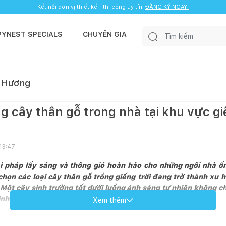
Kết nối đơn vị thiết kế - thi công uy tín.
ĐĂNG KÝ NGAY!
PYNEST SPECIALS
CHUYÊN GIA
 Hương
g cây thân gỗ trong nhà tại khu vực gi
13:47
iải pháp lấy sáng và thông gió hoàn hảo cho những ngôi nhà ốn
chọn các loại cây thân gỗ trồng giếng trời đang trở thành xu
 Một cây sinh trưởng tốt dưới luồng ánh sáng tự nhiên không 
nh khí cho toàn bộ ngôi nhà.
Xem thêm
ố trí cây thân gỗ trong giếng trời trong nhà