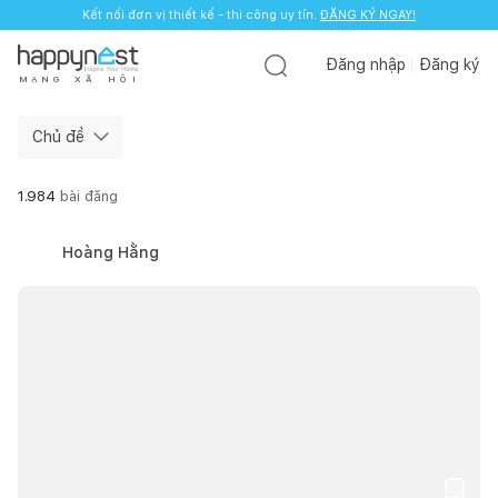
Kết nối đơn vị thiết kế - thi công uy tín.
ĐĂNG KÝ NGAY!
Đăng nhập
Đăng ký
M
Ạ
N
G
X
Ã
H
Ộ
I
Chủ đề
1.984
bài đăng
Hoàng Hằng