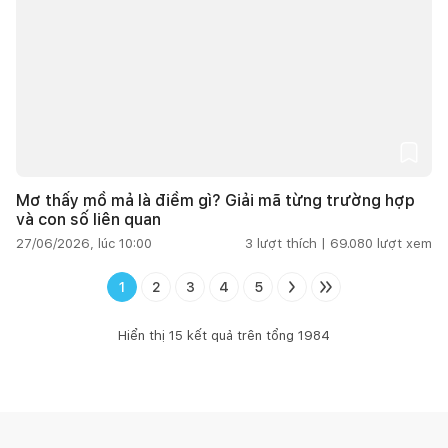
Mơ thấy mồ mả là điềm gì? Giải mã từng trường hợp
và con số liên quan
27/06/2026, lúc 10:00
3
lượt thích |
69.080
lượt xem
1
2
3
4
5
Hiển thị
15
kết quả trên tổng
1984