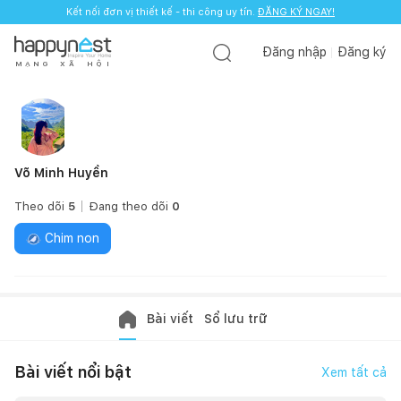
Kết nối đơn vị thiết kế - thi công uy tín.
ĐĂNG KÝ NGAY!
Đăng nhập
Đăng ký
M
Ạ
N
G
X
Ã
H
Ộ
I
Võ Minh Huyền
Theo dõi
5
Đang theo dõi
0
Chim non
Bài viết
Sổ lưu trữ
Bài viết nổi bật
Xem tất cả