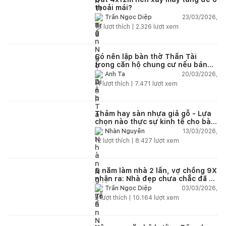
thoải mái?
23/03/2026,
Trần Ngọc Diệp
18
lượt thích |
2.326
lượt xem
Có nên lập bàn thờ Thần Tài
trong căn hộ chung cư nếu bán
hàng online?
20/03/2026,
Anh Ta
11
lượt thích |
7.471
lượt xem
Thảm hay sàn nhựa giả gỗ - Lựa
chọn nào thực sự kinh tế cho bài
toán lâu dài?
13/03/2026,
Nhàn Nguyễn
12
lượt thích |
8.427
lượt xem
5 năm làm nhà 2 lần, vợ chồng 9X
nhận ra: Nhà đẹp chưa chắc đã dễ
sống!
03/03/2026,
Trần Ngọc Diệp
9
lượt thích |
10.164
lượt xem