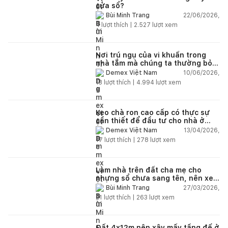
cửa sổ?
22/06/2026,
Bùi Minh Trang
4
lượt thích |
2.527
lượt xem
Nơi trú ngụ của vi khuẩn trong
nhà tắm mà chúng ta thường bỏ
qua
10/06/2026,
Demex Việt Nam
13
lượt thích |
4.994
lượt xem
Keo chà ron cao cấp có thực sự
cần thiết để đầu tư cho nhà ở
dân dụng?
13/04/2026,
Demex Việt Nam
17
lượt thích |
278
lượt xem
Làm nhà trên đất cha mẹ cho
nhưng sổ chưa sang tên, nên xem
tuổi ai?
27/03/2026,
Bùi Minh Trang
21
lượt thích |
263
lượt xem
Đất 4x12m nên xây mấy tầng để ở