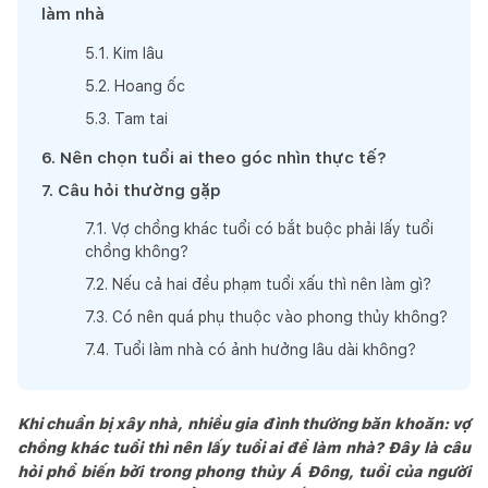
làm nhà
5
.
1
.
Kim lâu
5
.
2
.
Hoang ốc
5
.
3
.
Tam tai
6
.
Nên chọn tuổi ai theo góc nhìn thực tế?
7
.
Câu hỏi thường gặp
7
.
1
.
Vợ chồng khác tuổi có bắt buộc phải lấy tuổi
chồng không?
7
.
2
.
Nếu cả hai đều phạm tuổi xấu thì nên làm gì?
7
.
3
.
Có nên quá phụ thuộc vào phong thủy không?
7
.
4
.
Tuổi làm nhà có ảnh hưởng lâu dài không?
Khi chuẩn bị xây nhà, nhiều gia đình thường băn khoăn: vợ
chồng khác tuổi thì nên lấy tuổi ai để làm nhà? Đây là câu
hỏi phổ biến bởi trong phong thủy Á Đông, tuổi của người