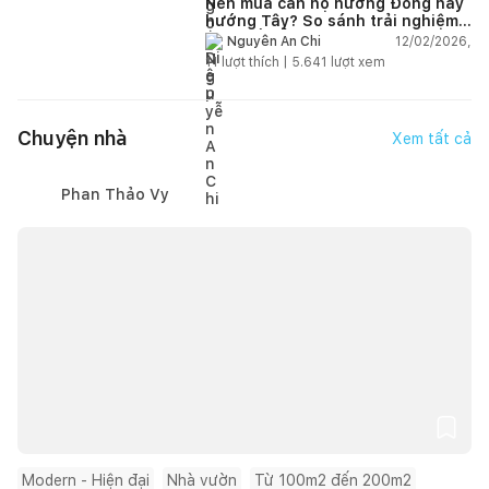
Nên mua căn hộ hướng Đông hay
hướng Tây? So sánh trải nghiệm
thực tế để chọn đúng ngay từ
12/02/2026,
Nguyễn An Chi
đầu
11
lượt thích |
5.641
lượt xem
Chuyện nhà
Xem tất cả
Phan Thảo Vy
Modern - Hiện đại
Nhà vườn
Từ 100m2 đến 200m2