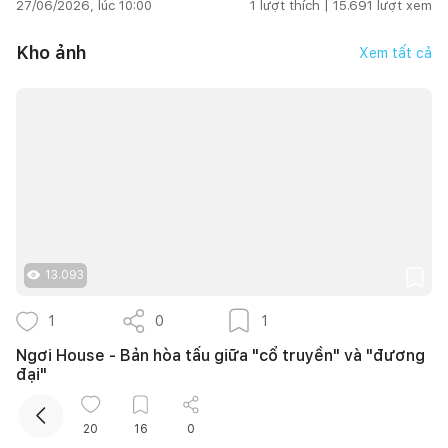
27/06/2026, lúc 10:00
1
lượt thích |
15.691
lượt xem
Kho ảnh
Xem tất cả
Kết nối thiết kế, thi công
Mua sắm hoàn thiện nhà
13.093
1
0
1
Ngơi House - Bản hòa tấu giữa "cổ truyền" và "đương
đại"
HIEUHOUSE
20
16
0