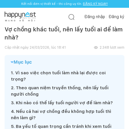
Kết nối đơn vị thiết kế - thi công uy tín.
ĐĂNG KÝ NGAY!
Đăng nhập
Đăng ký
M
Ạ
N
G
X
Ã
H
Ộ
I
Vợ chồng khác tuổi, nên lấy tuổi ai để làm
nhà?
Cập nhật ngày
24/03/2026, lúc 18:41
2.348
lượt xem
Mục lục
1
.
Vì sao việc chọn tuổi làm nhà lại được coi
trọng?
2
.
Theo quan niệm truyền thống, nên lấy tuổi
người chồng
3
.
Khi nào có thể lấy tuổi người vợ để làm nhà?
4
.
Nếu cả hai vợ chồng đều không hợp tuổi thì
nên làm gì?
5
.
Ba yếu tố quan trọng cần tránh khi xem tuổi