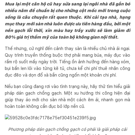
Mua lại một căn hộ cũ hay sửa sang lại ngôi nhà đã gắn bó
nhiều năm để chuẩn bị cho những cột mốc mới trong cuộc
sống là câu chuyện rất quen thuộc. Khi cải tạo nhà, hạng
mục thay mới sàn nhà luôn được ưu tiên hàng đầu, bởi một
nền gạch lỗi thời, xỉn màu hay trầy xước sẽ làm giảm đi
80% giá trị thẩm mỹ của toàn bộ không gian nội thất.
Thế nhưng, cứ nghĩ đến cảnh thay sàn là nhiều chủ nhà ái ngại.
Quy trình truyền thống buộc thợ phải mang búa, máy đục vào
rầm rộ suốt mấy ngày trời. Tiếng ồn ảnh hưởng đến hàng xóm,
bụi bẩn len lỏi vào từng kẽ tủ, chưa kể chi phí thuê nhân công
đục đẽo và dọn đổ xà bần cũng ngốn một khoản chi phí.
Nếu bạn cũng đang rơi vào tình trạng này, hãy thử tìm hiểu giải
pháp dán gạch chồng gạch. Một xu hướng thi công hiện đại
giúp thay áo mới cho sàn nhà một cách êm ái, nhanh gọn mà
hoàn toàn không cần đục bỏ lớp nền cũ.
Phương pháp dán gạch chồng gạch có phải là giải pháp cải