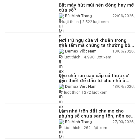
Bật máy hút mùi nên đóng hay mở
cửa sổ?
22/06/2026,
Bùi Minh Trang
4
lượt thích |
2.522
lượt xem
Nơi trú ngụ của vi khuẩn trong
nhà tắm mà chúng ta thường bỏ
qua
10/06/2026,
Demex Việt Nam
13
lượt thích |
4.990
lượt xem
Keo chà ron cao cấp có thực sự
cần thiết để đầu tư cho nhà ở
dân dụng?
13/04/2026,
Demex Việt Nam
17
lượt thích |
272
lượt xem
Làm nhà trên đất cha mẹ cho
nhưng sổ chưa sang tên, nên xem
tuổi ai?
27/03/2026,
Bùi Minh Trang
21
lượt thích |
262
lượt xem