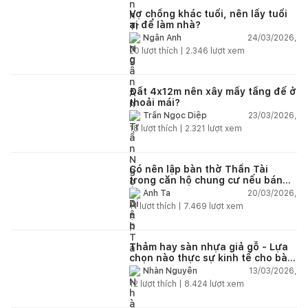
Vợ chồng khác tuổi, nên lấy tuổi
ai để làm nhà?
24/03/2026,
Ngân Anh
20
lượt thích |
2.346
lượt xem
Đất 4x12m nên xây mấy tầng để ở
thoải mái?
23/03/2026,
Trần Ngọc Diệp
18
lượt thích |
2.321
lượt xem
Có nên lập bàn thờ Thần Tài
trong căn hộ chung cư nếu bán
hàng online?
20/03/2026,
Anh Ta
11
lượt thích |
7.469
lượt xem
Thảm hay sàn nhựa giả gỗ - Lựa
chọn nào thực sự kinh tế cho bài
toán lâu dài?
13/03/2026,
Nhàn Nguyễn
12
lượt thích |
8.424
lượt xem