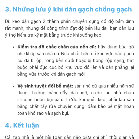
3. Những lưu ý khi dán gạch chồng gạch
Dù keo dán gạch 2 thành phần chuyên dụng có độ bám dính
rất mạnh, nhưng để công trình đạt độ bền lâu dài, bạn cần lưu
ý thợ kiểm tra kỹ mặt bằng trước khi xuống keo:
Kiểm tra độ chắc chắn của nền cũ:
hãy dùng búa gõ
nhẹ khắp sàn nhà cũ. Nếu phát hiện có khu vực nào gạch
cũ đã bị ộp, rỗng bên dưới hoặc bị bong rộp nặng, bắt
buộc phải đục cục bộ khu vực đó lên và cán phẳng lại
bằng vữa trước khi dán gạch mới.
Vệ sinh tuyệt đối bề mặt:
sàn nhà cũ qua nhiều năm sử
dụng thường bám đầy dầu mỡ, nước lau nhà chứa
silicone hoặc bụi bẩn. Trước khi quét keo, phải lau sàn
bằng chất tẩy rửa chuyên dụng, đảm bảo bề mặt hoàn
toàn khô ráo và sạch bụi.
4. Kết luận
Cải tạo nhà là một bài toán cân não giữa chi phí, thời gian và