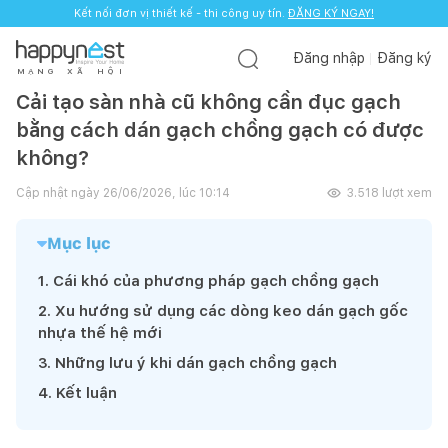
Kết nối đơn vị thiết kế - thi công uy tín.
ĐĂNG KÝ NGAY!
Đăng nhập
Đăng ký
M
Ạ
N
G
X
Ã
H
Ộ
I
Cải tạo sàn nhà cũ không cần đục gạch
bằng cách dán gạch chồng gạch có được
không?
Cập nhật ngày
26/06/2026, lúc 10:14
3.518
lượt xem
Mục lục
1
.
Cái khó của phương pháp gạch chồng gạch
2
.
Xu hướng sử dụng các dòng keo dán gạch gốc
nhựa thế hệ mới
3
.
Những lưu ý khi dán gạch chồng gạch
4
.
Kết luận