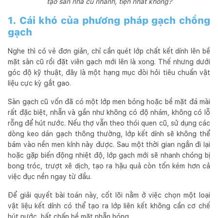
tạo sàn nhà cũ nhanh, tiện nhất không?
1. Cái khó của phương pháp gạch chồng
gạch
Nghe thì có vẻ đơn giản, chỉ cần quét lớp chất kết dính lên bề
mặt sàn cũ rồi đặt viên gạch mới lên là xong. Thế nhưng dưới
góc độ kỹ thuật, đây là một hạng mục đòi hỏi tiêu chuẩn vật
liệu cực kỳ gắt gao.
Sàn gạch cũ vốn đã có một lớp men bóng hoặc bề mặt đá mài
rất đặc biệt, nhẵn và gần như không có độ nhám, không có lỗ
rỗng để hút nước. Nếu thợ vẫn theo thói quen cũ, sử dụng các
dòng keo dán gạch thông thường, lớp kết dính sẽ không thể
bám vào nền men kính này được. Sau một thời gian ngắn đi lại
hoặc gặp biến động nhiệt độ, lớp gạch mới sẽ nhanh chóng bị
bong tróc, trượt xê dịch, tạo ra hậu quả còn tốn kém hơn cả
việc đục nền ngay từ đầu.
Để giải quyết bài toán này, cốt lõi nằm ở việc chọn một loại
vật liệu kết dính có thể tạo ra lớp liên kết không cần cơ chế
hút nước, bất chấp bề mặt nhẵn bóng.