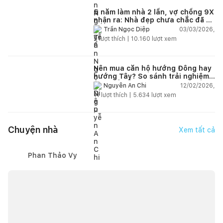
5 năm làm nhà 2 lần, vợ chồng 9X
nhận ra: Nhà đẹp chưa chắc đã dễ
sống!
03/03/2026,
Trần Ngọc Diệp
9
lượt thích |
10.160
lượt xem
Nên mua căn hộ hướng Đông hay
hướng Tây? So sánh trải nghiệm
thực tế để chọn đúng ngay từ
12/02/2026,
Nguyễn An Chi
đầu
11
lượt thích |
5.634
lượt xem
Chuyện nhà
Xem tất cả
Phan Thảo Vy