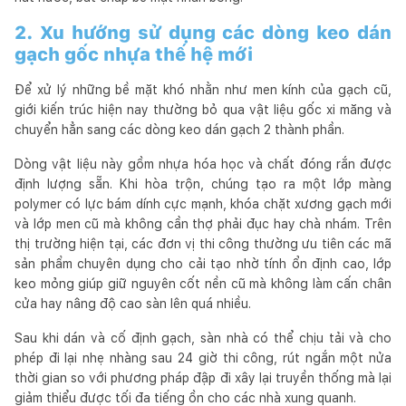
2. Xu hướng sử dụng các dòng keo dán
gạch gốc nhựa thế hệ mới
Để xử lý những bề mặt khó nhằn như men kính của gạch cũ,
giới kiến trúc hiện nay thường bỏ qua vật liệu gốc xi măng và
chuyển hẳn sang các dòng keo dán gạch 2 thành phần.
Dòng vật liệu này gồm nhựa hóa học và chất đóng rắn được
định lượng sẵn. Khi hòa trộn, chúng tạo ra một lớp màng
polymer có lực bám dính cực mạnh, khóa chặt xương gạch mới
và lớp men cũ mà không cần thợ phải đục hay chà nhám. Trên
thị trường hiện tại, các đơn vị thi công thường ưu tiên các mã
sản phẩm chuyên dụng cho cải tạo nhờ tính ổn định cao, lớp
keo mỏng giúp giữ nguyên cốt nền cũ mà không làm cấn chân
cửa hay nâng độ cao sàn lên quá nhiều.
Sau khi dán và cố định gạch, sàn nhà có thể chịu tải và cho
phép đi lại nhẹ nhàng sau 24 giờ thi công, rút ngắn một nửa
thời gian so với phương pháp đập đi xây lại truyền thống mà lại
giảm thiểu được tối đa tiếng ồn cho các nhà xung quanh.