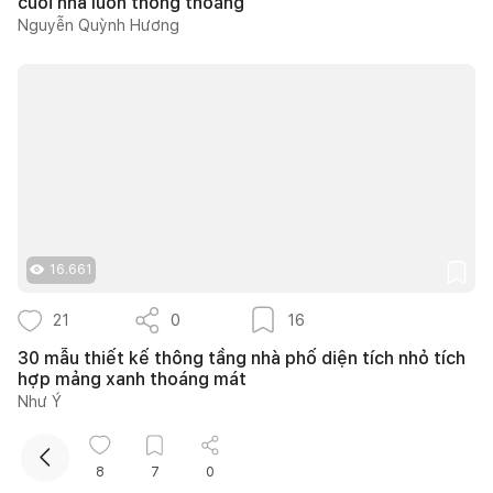
cuối nhà luôn thông thoáng
Nguyễn Quỳnh Hương
Kết nối thiết kế, thi công
16.661
Mua sắm hoàn thiện nhà
21
0
16
30 mẫu thiết kế thông tầng nhà phố diện tích nhỏ tích
hợp mảng xanh thoáng mát
Như Ý
8
7
0