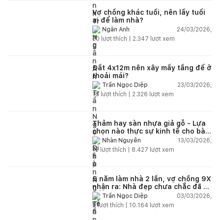
Vợ chồng khác tuổi, nên lấy tuổi
ai để làm nhà?
24/03/2026,
Ngân Anh
20
lượt thích |
2.347
lượt xem
Đất 4x12m nên xây mấy tầng để ở
thoải mái?
23/03/2026,
Trần Ngọc Diệp
18
lượt thích |
2.326
lượt xem
Thảm hay sàn nhựa giả gỗ - Lựa
chọn nào thực sự kinh tế cho bài
toán lâu dài?
13/03/2026,
Nhàn Nguyễn
12
lượt thích |
8.427
lượt xem
5 năm làm nhà 2 lần, vợ chồng 9X
nhận ra: Nhà đẹp chưa chắc đã dễ
sống!
03/03/2026,
Trần Ngọc Diệp
9
lượt thích |
10.164
lượt xem