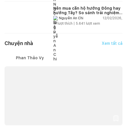
Nên mua căn hộ hướng Đông hay
hướng Tây? So sánh trải nghiệm
thực tế để chọn đúng ngay từ
12/02/2026,
Nguyễn An Chi
đầu
11
lượt thích |
5.641
lượt xem
Chuyện nhà
Xem tất cả
Phan Thảo Vy