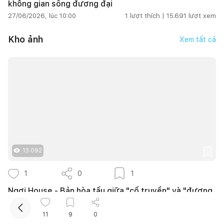
không gian sống đương đại
27/06/2026, lúc 10:00
1
lượt thích |
15.691
lượt xem
Kho ảnh
Xem tất cả
Kết nối thiết kế, thi công
13.092
1
0
1
Ngơi House - Bản hòa tấu giữa "cổ truyền" và "đương
đại"
HIEUHOUSE
11
9
0