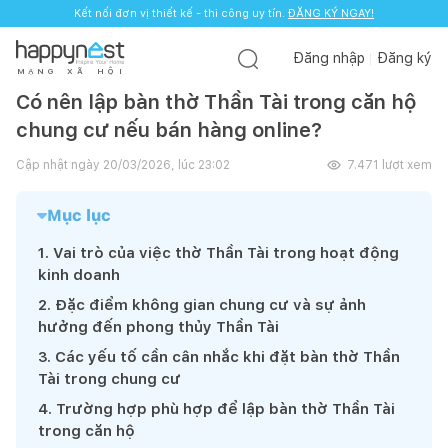
Kết nối đơn vị thiết kế - thi công uy tín.
ĐĂNG KÝ NGAY!
Đăng nhập
Đăng ký
M
Ạ
N
G
X
Ã
H
Ộ
I
Có nên lập bàn thờ Thần Tài trong căn hộ
chung cư nếu bán hàng online?
Cập nhật ngày
20/03/2026, lúc 23:02
7.471
lượt xem
Mục lục
1
.
Vai trò của việc thờ Thần Tài trong hoạt động
kinh doanh
2
.
Đặc điểm không gian chung cư và sự ảnh
hưởng đến phong thủy Thần Tài
3
.
Các yếu tố cần cân nhắc khi đặt bàn thờ Thần
Tài trong chung cư
4
.
Trường hợp phù hợp để lập bàn thờ Thần Tài
trong căn hộ