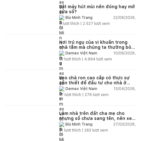
Bật máy hút mùi nên đóng hay mở
cửa sổ?
22/06/2026,
Bùi Minh Trang
4
lượt thích |
2.527
lượt xem
Nơi trú ngụ của vi khuẩn trong
nhà tắm mà chúng ta thường bỏ
qua
10/06/2026,
Demex Việt Nam
13
lượt thích |
4.994
lượt xem
Keo chà ron cao cấp có thực sự
cần thiết để đầu tư cho nhà ở
dân dụng?
13/04/2026,
Demex Việt Nam
17
lượt thích |
276
lượt xem
Làm nhà trên đất cha mẹ cho
nhưng sổ chưa sang tên, nên xem
tuổi ai?
27/03/2026,
Bùi Minh Trang
21
lượt thích |
263
lượt xem