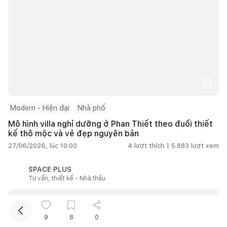
Kết nối thiết kế, thi công
Modern - Hiện đại
Nhà phố
Mô hình villa nghỉ dưỡng ở Phan Thiết theo đuổi thiết
kế thô mộc và vẻ đẹp nguyên bản
Mua sắm hoàn thiện nhà
27/06/2026, lúc 10:00
4
lượt thích |
5.883
lượt xem
SPACE PLUS
Tư vấn, thiết kế - Nhà thầu
9
8
0