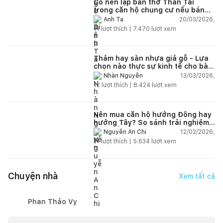
Có nên lập bàn thờ Thần Tài
trong căn hộ chung cư nếu bán
hàng online?
20/03/2026,
Anh Ta
11
lượt thích |
7.470
lượt xem
Thảm hay sàn nhựa giả gỗ - Lựa
chọn nào thực sự kinh tế cho bài
toán lâu dài?
13/03/2026,
Nhàn Nguyễn
12
lượt thích |
8.424
lượt xem
Nên mua căn hộ hướng Đông hay
hướng Tây? So sánh trải nghiệm
thực tế để chọn đúng ngay từ
12/02/2026,
Nguyễn An Chi
đầu
11
lượt thích |
5.634
lượt xem
Chuyện nhà
Xem tất cả
Phan Thảo Vy