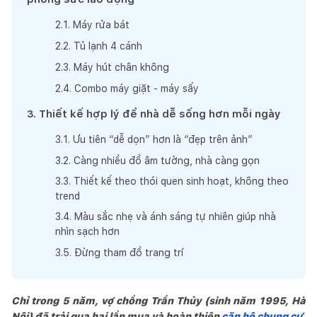
2
.
1
.
Máy rửa bát
2
.
2
.
Tủ lạnh 4 cánh
2
.
3
.
Máy hút chân không
2
.
4
.
Combo máy giặt - máy sấy
3
.
Thiết kế hợp lý để nhà dễ sống hơn mỗi ngày
3
.
1
.
Ưu tiên “dễ dọn” hơn là “đẹp trên ảnh”
3
.
2
.
Càng nhiều đồ âm tường, nhà càng gọn
3
.
3
.
Thiết kế theo thói quen sinh hoạt, không theo
trend
3
.
4
.
Màu sắc nhẹ và ánh sáng tự nhiên giúp nhà
nhìn sạch hơn
3
.
5
.
Đừng tham đồ trang trí
Chỉ trong 5 năm, vợ chồng Trần Thủy (sinh năm 1995, Hà
Nội) đã trải qua hai lần mua và hoàn thiện
căn hộ chung cư
.