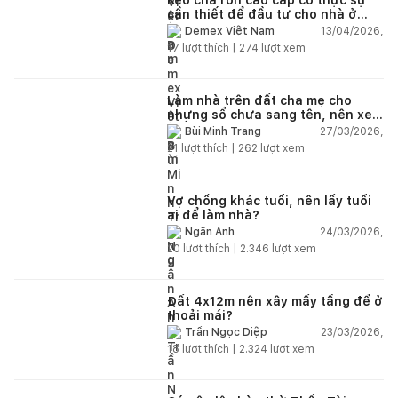
cần thiết để đầu tư cho nhà ở
dân dụng?
13/04/2026,
Demex Việt Nam
17
lượt thích |
274
lượt xem
Làm nhà trên đất cha mẹ cho
nhưng sổ chưa sang tên, nên xem
tuổi ai?
27/03/2026,
Bùi Minh Trang
21
lượt thích |
262
lượt xem
Vợ chồng khác tuổi, nên lấy tuổi
ai để làm nhà?
24/03/2026,
Ngân Anh
20
lượt thích |
2.346
lượt xem
Đất 4x12m nên xây mấy tầng để ở
thoải mái?
23/03/2026,
Trần Ngọc Diệp
18
lượt thích |
2.324
lượt xem