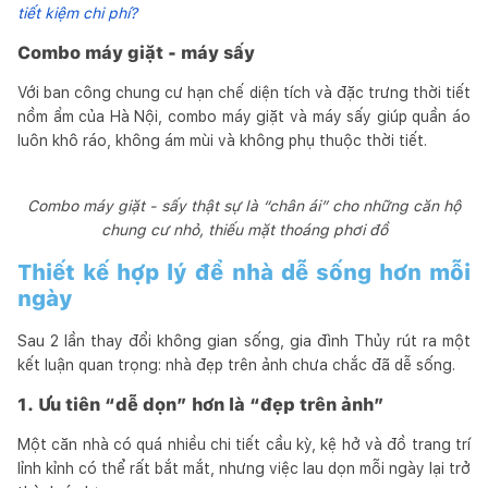
tiết kiệm chi phí?
Combo máy giặt - máy sấy
Với ban công chung cư hạn chế diện tích và đặc trưng thời tiết
nồm ẩm của Hà Nội, combo máy giặt và máy sấy giúp quần áo
luôn khô ráo, không ám mùi và không phụ thuộc thời tiết.
Combo máy giặt - sấy thật sự là “chân ái” cho những căn hộ
chung cư nhỏ, thiếu mặt thoáng phơi đồ
Thiết kế hợp lý để nhà dễ sống hơn mỗi
ngày
Sau 2 lần thay đổi không gian sống, gia đình Thủy rút ra một
kết luận quan trọng: nhà đẹp trên ảnh chưa chắc đã dễ sống.
1. Ưu tiên “dễ dọn” hơn là “đẹp trên ảnh”
Một căn nhà có quá nhiều chi tiết cầu kỳ, kệ hở và đồ trang trí
lỉnh kỉnh có thể rất bắt mắt, nhưng việc lau dọn mỗi ngày lại trở