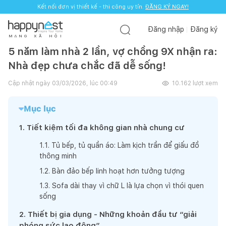
Kết nối đơn vị thiết kế - thi công uy tín.
ĐĂNG KÝ NGAY!
Đăng nhập
Đăng ký
M
Ạ
N
G
X
Ã
H
Ộ
I
5 năm làm nhà 2 lần, vợ chồng 9X nhận ra:
Nhà đẹp chưa chắc đã dễ sống!
Cập nhật ngày
03/03/2026, lúc 00:49
10.162
lượt xem
Mục lục
1
.
Tiết kiệm tối đa không gian nhà chung cư
1
.
1
.
Tủ bếp, tủ quần áo: Làm kịch trần để giấu đồ
thông minh
1
.
2
.
Bàn đảo bếp linh hoạt hơn tưởng tượng
1
.
3
.
Sofa dài thay vì chữ L là lựa chọn vì thói quen
sống
2
.
Thiết bị gia dụng - Những khoản đầu tư “giải
phóng sức lao động”