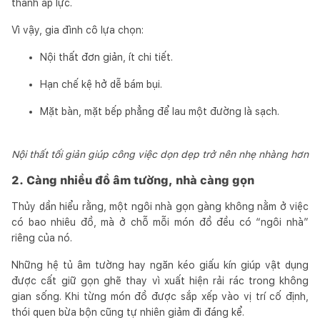
thành áp lực.
Vì vậy, gia đình cô lựa chọn:
Nội thất đơn giản, ít chi tiết.
Hạn chế kệ hở dễ bám bụi.
Mặt bàn, mặt bếp phẳng để lau một đường là sạch.
Nội thất tối giản giúp công việc dọn dẹp trở nên nhẹ nhàng hơn
2. Càng nhiều đồ âm tường, nhà càng gọn
Thủy dần hiểu rằng, một ngôi nhà gọn gàng không nằm ở việc
có bao nhiêu đồ, mà ở chỗ mỗi món đồ đều có “ngôi nhà”
riêng của nó.
Những hệ tủ âm tường hay ngăn kéo giấu kín giúp vật dụng
được cất giữ gọn ghẽ thay vì xuất hiện rải rác trong không
gian sống. Khi từng món đồ được sắp xếp vào vị trí cố định,
thói quen bừa bộn cũng tự nhiên giảm đi đáng kể.