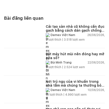
Bài đăng liên quan
Cải tạo sàn nhà cũ không cần đục
gạch bằng cách dán gạch chồng
gạch có được không?
26/06/2026,
Demex Việt Nam
8
lượt thích |
3.518
lượt xem
Bật máy hút mùi nên đóng hay mở
cửa sổ?
22/06/2026,
Bùi Minh Trang
4
lượt thích |
2.524
lượt xem
Nơi trú ngụ của vi khuẩn trong
nhà tắm mà chúng ta thường bỏ
qua
10/06/2026,
Demex Việt Nam
13
lượt thích |
4.990
lượt xem
Keo chà ron cao cấp có thực sự