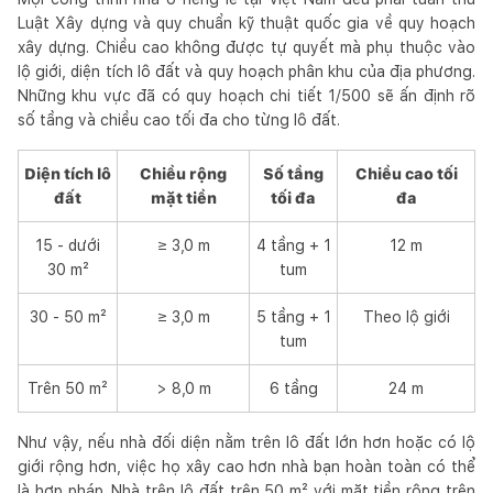
Luật Xây dựng và quy chuẩn kỹ thuật quốc gia về quy hoạch
xây dựng. Chiều cao không được tự quyết mà phụ thuộc vào
lộ giới, diện tích lô đất và quy hoạch phân khu của địa phương.
Những khu vực đã có quy hoạch chi tiết 1/500 sẽ ấn định rõ
số tầng và chiều cao tối đa cho từng lô đất.
Diện tích lô
Chiều rộng
Số tầng
Chiều cao tối
đất
mặt tiền
tối đa
đa
15 - dưới
≥ 3,0 m
4 tầng + 1
12 m
30 m²
tum
30 - 50 m²
≥ 3,0 m
5 tầng + 1
Theo lộ giới
tum
Trên 50 m²
> 8,0 m
6 tầng
24 m
Như vậy, nếu nhà đối diện nằm trên lô đất lớn hơn hoặc có lộ
giới rộng hơn, việc họ xây cao hơn nhà bạn hoàn toàn có thể
là hợp pháp. Nhà trên lô đất trên 50 m² với mặt tiền rộng trên