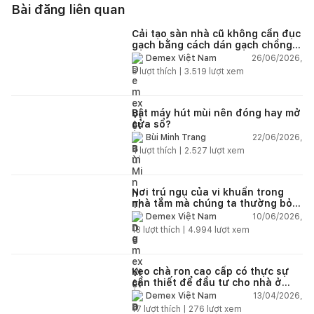
Bài đăng liên quan
Cải tạo sàn nhà cũ không cần đục
gạch bằng cách dán gạch chồng
gạch có được không?
26/06/2026,
Demex Việt Nam
8
lượt thích |
3.519
lượt xem
Bật máy hút mùi nên đóng hay mở
cửa sổ?
22/06/2026,
Bùi Minh Trang
4
lượt thích |
2.527
lượt xem
Nơi trú ngụ của vi khuẩn trong
nhà tắm mà chúng ta thường bỏ
qua
10/06/2026,
Demex Việt Nam
13
lượt thích |
4.994
lượt xem
Keo chà ron cao cấp có thực sự
cần thiết để đầu tư cho nhà ở
dân dụng?
13/04/2026,
Demex Việt Nam
17
lượt thích |
276
lượt xem