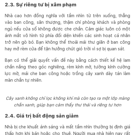
2.3. Sự riêng tư bị xâm phạm
Nhà cao hơn đồng nghĩa với tầm nhìn từ trên xuống, thẳng
vào ban công, sân thượng, thậm chí phòng khách và phòng
ngủ nếu cửa sổ không được che chắn. Cảm giác luôn có một
ánh mắt vô hình từ phía đối diện khiến các sinh hoạt cá nhân
trở nên gò bó. Bạn không thể thoải mái thư giãn ở ban công
hay mở rèm cửa để tận hưởng chút gió trời vì sợ bị quan sát.
Bạn có thể giải quyết vấn đề này bằng cách thiết kế hệ lam
chắn nắng theo góc nghiêng, rèm kính mờ, tường kính cường
lực mờ, mái che ban công hoặc trồng cây xanh dày tán làm
màn chắn tự nhiên.
Cây xanh không chỉ lọc không khí mà còn tạo ra một lớp màng
chắn xanh, giúp bạn cảm thấy thư thái và riêng tư hơn
2.4. Giá trị bất động sản giảm
Nhà bị che khuất ánh sáng và mất tầm nhìn thường bị định giá
thấp hơn khi bán hoặc cho thuê. Người mua nhà hiện nay rất