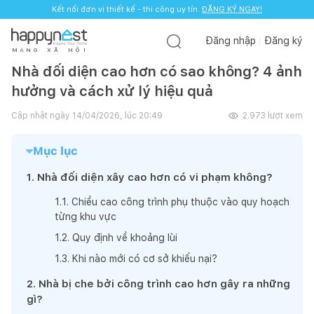
Kết nối đơn vị thiết kế - thi công uy tín.
ĐĂNG KÝ NGAY!
Đăng nhập
Đăng ký
M
Ạ
N
G
X
Ã
H
Ộ
I
Nhà đối diện cao hơn có sao không? 4 ảnh
hưởng và cách xử lý hiệu quả
Cập nhật ngày
14/04/2026, lúc 20:49
2.973
lượt xem
Mục lục
1
.
Nhà đối diện xây cao hơn có vi phạm không?
1
.
1
.
Chiều cao công trình phụ thuộc vào quy hoạch
từng khu vực
1
.
2
.
Quy định về khoảng lùi
1
.
3
.
Khi nào mới có cơ sở khiếu nại?
2
.
Nhà bị che bởi công trình cao hơn gây ra những
gì?