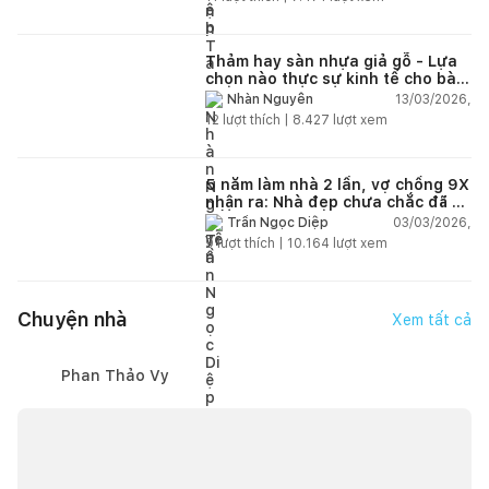
Thảm hay sàn nhựa giả gỗ - Lựa
chọn nào thực sự kinh tế cho bài
toán lâu dài?
13/03/2026,
Nhàn Nguyễn
12
lượt thích |
8.427
lượt xem
5 năm làm nhà 2 lần, vợ chồng 9X
nhận ra: Nhà đẹp chưa chắc đã dễ
sống!
03/03/2026,
Trần Ngọc Diệp
9
lượt thích |
10.164
lượt xem
Chuyện nhà
Xem tất cả
Phan Thảo Vy