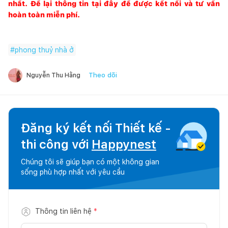
nhất. Để lại thông tin tại đây để được kết nối và tư vấn
hoàn toàn miễn phí.
#
phong thuỷ nhà ở
Theo dõi
Nguyễn Thu Hằng
Đăng ký kết nối Thiết kế -
thi công với
Happynest
Chúng tôi sẽ giúp bạn có một không gian
sống phù hợp nhất với yêu cầu
Thông tin liên hệ
*