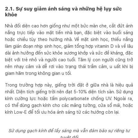
2.1. Sự suy giảm ánh sáng và những hệ lụy sức
khỏe
Nhà đối diện cao hơn giống như một bức màn che, cắt đứt ánh
nắng trực tiếp vào mặt tiền nhà bạn, đặc biệt vào buổi sáng
hoặc chiều tùy theo hướng nhà. Về mặt sinh học, thiếu nắng
làm gián đoạn nhịp sinh học, giảm tổng hợp vitamin D và về lâu
dài ảnh hưởng đến sức khỏe xương khớp và sức đề kháng, đặc
biệt với trẻ nhỏ và người cao tuổi. Tâm lý con người cũng trở
nên nhạy cảm và dễ rơi vào trạng thái trầm cảm, u uất khi bị
giam hãm trong không gian u tối.
Trong trường hợp này, giếng trời đặt ở giữa nhà là hiệu quả
nhất. Diện tích giếng trời nên đạt 5-10% diện tích sàn. Sử dụng
kính cường lực hoặc tấm polycarbonate chống UV. Ngoài ra,
có thể dùng gạch kính cho các mảng tường, cửa sổ mái, hoặc
kính Low-E để tối ưu hóa ánh sáng từ các hướng còn lại.
Sử dụng gạch kính để lấy sáng mà vẫn đảm bảo sự riêng tư
tuyệt đối