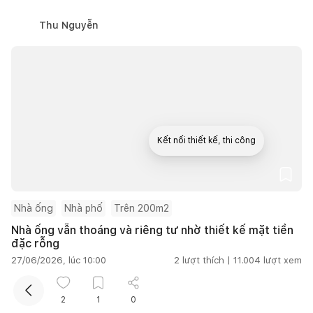
Thu Nguyễn
Kết nối thiết kế, thi công
Nhà ống
Nhà phố
Trên 200m2
Nhà ống vẫn thoáng và riêng tư nhờ thiết kế mặt tiền
đặc rỗng
27/06/2026, lúc 10:00
2
lượt thích |
11.004
lượt xem
Quân Hoàng
2
1
0