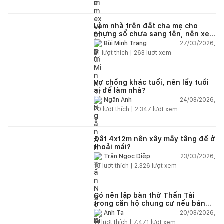
Làm nhà trên đất cha mẹ cho
nhưng sổ chưa sang tên, nên xem
tuổi ai?
27/03/2026,
Bùi Minh Trang
21
lượt thích |
263
lượt xem
Vợ chồng khác tuổi, nên lấy tuổi
ai để làm nhà?
24/03/2026,
Ngân Anh
20
lượt thích |
2.347
lượt xem
Đất 4x12m nên xây mấy tầng để ở
thoải mái?
23/03/2026,
Trần Ngọc Diệp
18
lượt thích |
2.326
lượt xem
Có nên lập bàn thờ Thần Tài
trong căn hộ chung cư nếu bán
hàng online?
20/03/2026,
Anh Ta
11
lượt thích |
7.471
lượt xem