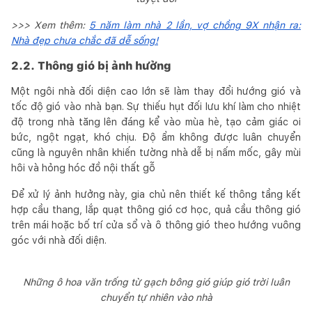
>>> Xem thêm:
5 năm làm nhà 2 lần, vợ chồng 9X nhận ra:
Nhà đẹp chưa chắc đã dễ sống!
2.2. Thông gió bị ảnh hưởng
Một ngôi nhà đối diện cao lớn sẽ làm thay đổi hướng gió và
tốc độ gió vào nhà bạn. Sự thiếu hụt đối lưu khí làm cho nhiệt
độ trong nhà tăng lên đáng kể vào mùa hè, tạo cảm giác oi
bức, ngột ngạt, khó chịu. Độ ẩm không được luân chuyển
cũng là nguyên nhân khiến tường nhà dễ bị nấm mốc, gây mùi
hôi và hỏng hóc đồ nội thất gỗ
Để xử lý ảnh hưởng này, gia chủ nên thiết kế thông tầng kết
hợp cầu thang, lắp quạt thông gió cơ học, quả cầu thông gió
trên mái hoặc bố trí cửa sổ và ô thông gió theo hướng vuông
góc với nhà đối diện.
Những ô hoa văn trống từ gạch bông gió giúp gió trời luân
chuyển tự nhiên vào nhà