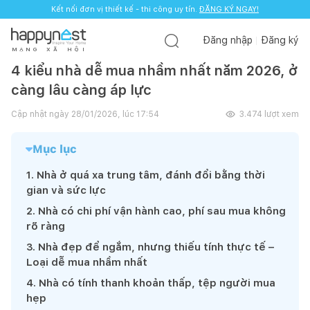
Kết nối đơn vị thiết kế - thi công uy tín.
ĐĂNG KÝ NGAY!
Đăng nhập
Đăng ký
M
Ạ
N
G
X
Ã
H
Ộ
I
4 kiểu nhà dễ mua nhầm nhất năm 2026, ở
càng lâu càng áp lực
Cập nhật ngày
28/01/2026, lúc 17:54
3.474
lượt xem
Mục lục
1
.
Nhà ở quá xa trung tâm, đánh đổi bằng thời
gian và sức lực
2
.
Nhà có chi phí vận hành cao, phí sau mua không
rõ ràng
3
.
Nhà đẹp để ngắm, nhưng thiếu tính thực tế –
Loại dễ mua nhầm nhất
4
.
Nhà có tính thanh khoản thấp, tệp người mua
hẹp