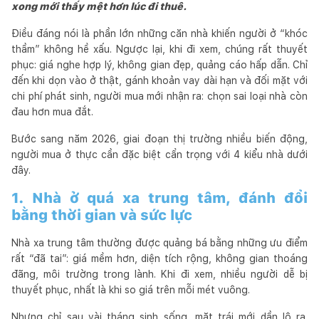
xong mới thấy mệt hơn lúc đi thuê.
Điều đáng nói là phần lớn những căn nhà khiến người ở “khóc
thầm” không hề xấu. Ngược lại, khi đi xem, chúng rất thuyết
phục: giá nghe hợp lý, không gian đẹp, quảng cáo hấp dẫn. Chỉ
đến khi dọn vào ở thật, gánh khoản vay dài hạn và đối mặt với
chi phí phát sinh, người mua mới nhận ra: chọn sai loại nhà còn
đau hơn mua đắt.
Bước sang năm 2026, giai đoạn thị trường nhiều biến động,
người mua ở thực cần đặc biệt cẩn trọng với 4 kiểu nhà dưới
đây.
1. Nhà ở quá xa trung tâm, đánh đổi
bằng thời gian và sức lực
Nhà xa trung tâm thường được quảng bá bằng những ưu điểm
rất “đã tai”: giá mềm hơn, diện tích rộng, không gian thoáng
đãng, môi trường trong lành. Khi đi xem, nhiều người dễ bị
thuyết phục, nhất là khi so giá trên mỗi mét vuông.
Nhưng chỉ sau vài tháng sinh sống, mặt trái mới dần lộ ra.