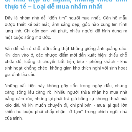
thực tế – Loại dễ mua nhầm nhất
Đây là nhóm nhà dễ “đốn tim” người mua nhất. Căn hộ mẫu
được thiết kế bắt mắt, ánh sáng đẹp, góc nào cũng lên hình
lung linh. Chỉ cần xem vài phút, nhiều người đã hình dung ra
một cuộc sống mơ ước.
Vấn đề nằm ở chỗ: đời sống thật không giống ảnh quảng cáo.
Khi dọn vào ở, các nhược điểm mới dần xuất hiện: thiếu chỗ
chứa đồ, luồng di chuyển bất tiện, bếp - phòng khách - khu
sinh hoạt chồng chéo, không gian khó thích nghi với sinh hoạt
gia đình lâu dài.
Những bất tiện này không gây sốc trong ngày đầu, nhưng
càng sống lâu càng rõ. Nhiều người thừa nhận họ mua nhà
bằng cảm xúc, nhưng lại phải trả giá bằng sự không thoải mái
kéo dài. Và khi muốn chuyển đi, chi phí bán - mua lại quá lớn
khiến họ buộc phải chấp nhận “ở tạm” trong chính ngôi nhà
của mình.