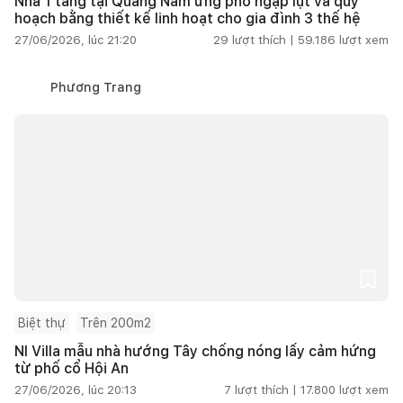
Nhà 1 tầng tại Quảng Nam ứng phó ngập lụt và quy
hoạch bằng thiết kế linh hoạt cho gia đình 3 thế hệ
27/06/2026, lúc 21:20
29
lượt thích |
59.186
lượt xem
Phương Trang
Biệt thự
Trên 200m2
NI Villa mẫu nhà hướng Tây chống nóng lấy cảm hứng
từ phố cổ Hội An
27/06/2026, lúc 20:13
7
lượt thích |
17.800
lượt xem