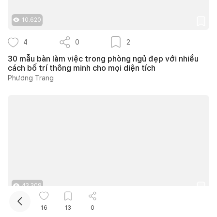
10.620
4
0
2
30 mẫu bàn làm việc trong phòng ngủ đẹp với nhiều
cách bố trí thông minh cho mọi diện tích
Phương Trang
Kết nối thiết kế, thi công
Mua sắm hoàn thiện nhà
43.309
15
0
11
16
13
0