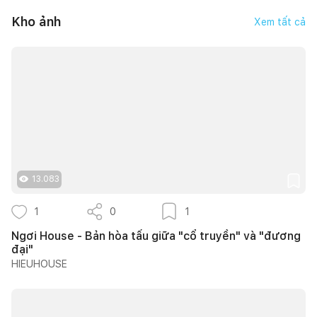
Kho ảnh
Xem tất cả
13.083
1
0
1
Ngơi House - Bản hòa tấu giữa "cổ truyền" và "đương
đại"
HIEUHOUSE