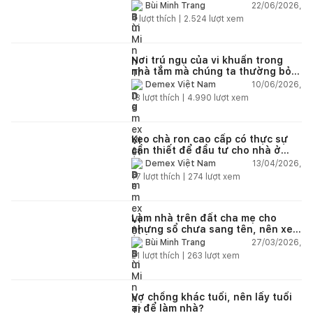
22/06/2026,
Bùi Minh Trang
4
lượt thích |
2.524
lượt xem
Nơi trú ngụ của vi khuẩn trong
nhà tắm mà chúng ta thường bỏ
qua
10/06/2026,
Demex Việt Nam
13
lượt thích |
4.990
lượt xem
Keo chà ron cao cấp có thực sự
cần thiết để đầu tư cho nhà ở
dân dụng?
13/04/2026,
Demex Việt Nam
17
lượt thích |
274
lượt xem
Làm nhà trên đất cha mẹ cho
nhưng sổ chưa sang tên, nên xem
tuổi ai?
27/03/2026,
Bùi Minh Trang
21
lượt thích |
263
lượt xem
Vợ chồng khác tuổi, nên lấy tuổi
ai để làm nhà?