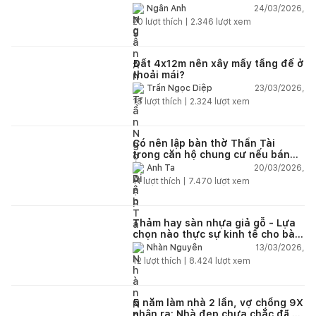
24/03/2026,
Ngân Anh
20
lượt thích |
2.346
lượt xem
Đất 4x12m nên xây mấy tầng để ở
thoải mái?
23/03/2026,
Trần Ngọc Diệp
18
lượt thích |
2.324
lượt xem
Có nên lập bàn thờ Thần Tài
trong căn hộ chung cư nếu bán
hàng online?
20/03/2026,
Anh Ta
11
lượt thích |
7.470
lượt xem
Thảm hay sàn nhựa giả gỗ - Lựa
chọn nào thực sự kinh tế cho bài
toán lâu dài?
13/03/2026,
Nhàn Nguyễn
12
lượt thích |
8.424
lượt xem
5 năm làm nhà 2 lần, vợ chồng 9X
nhận ra: Nhà đẹp chưa chắc đã dễ