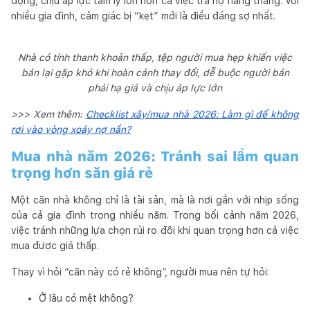
động, chịu áp lực tâm lý lớn hơn cả việc trả nợ hàng tháng. Với
nhiều gia đình, cảm giác bị “kẹt” mới là điều đáng sợ nhất.
Nhà có tính thanh khoản thấp, tệp người mua hẹp khiến việc
bán lại gặp khó khi hoàn cảnh thay đổi, dễ buộc người bán
phải hạ giá và chịu áp lực lớn
>>> Xem thêm:
Checklist xây/mua nhà 2026: Làm gì để không
rơi vào vòng xoáy nợ nần?
Mua nhà năm 2026: Tránh sai lầm quan
trọng hơn săn giá rẻ
Một căn nhà không chỉ là tài sản, mà là nơi gắn với nhịp sống
của cả gia đình trong nhiều năm. Trong bối cảnh năm 2026,
việc tránh những lựa chọn rủi ro đôi khi quan trọng hơn cả việc
mua được giá thấp.
Thay vì hỏi “căn này có rẻ không”, người mua nên tự hỏi:
Ở lâu có mệt không?