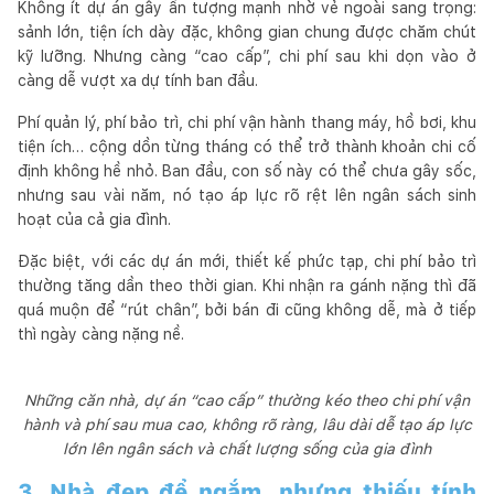
Không ít dự án gây ấn tượng mạnh nhờ vẻ ngoài sang trọng:
sảnh lớn, tiện ích dày đặc, không gian chung được chăm chút
kỹ lưỡng. Nhưng càng “cao cấp”, chi phí sau khi dọn vào ở
càng dễ vượt xa dự tính ban đầu.
Phí quản lý, phí bảo trì, chi phí vận hành thang máy, hồ bơi, khu
tiện ích… cộng dồn từng tháng có thể trở thành khoản chi cố
định không hề nhỏ. Ban đầu, con số này có thể chưa gây sốc,
nhưng sau vài năm, nó tạo áp lực rõ rệt lên ngân sách sinh
hoạt của cả gia đình.
Đặc biệt, với các dự án mới, thiết kế phức tạp, chi phí bảo trì
thường tăng dần theo thời gian. Khi nhận ra gánh nặng thì đã
quá muộn để “rút chân”, bởi bán đi cũng không dễ, mà ở tiếp
thì ngày càng nặng nề.
Những căn nhà, dự án “cao cấp” thường kéo theo chi phí vận
hành và phí sau mua cao, không rõ ràng, lâu dài dễ tạo áp lực
lớn lên ngân sách và chất lượng sống của gia đình
3. Nhà đẹp để ngắm, nhưng thiếu tính