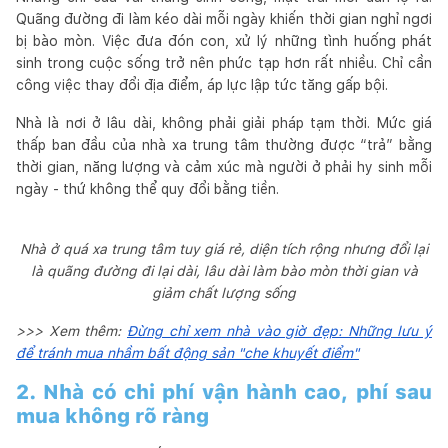
Quãng đường đi làm kéo dài mỗi ngày khiến thời gian nghỉ ngơi
bị bào mòn. Việc đưa đón con, xử lý những tình huống phát
sinh trong cuộc sống trở nên phức tạp hơn rất nhiều. Chỉ cần
công việc thay đổi địa điểm, áp lực lập tức tăng gấp bội.
Nhà là nơi ở lâu dài, không phải giải pháp tạm thời. Mức giá
thấp ban đầu của nhà xa trung tâm thường được “trả” bằng
thời gian, năng lượng và cảm xúc mà người ở phải hy sinh mỗi
ngày - thứ không thể quy đổi bằng tiền.
Nhà ở quá xa trung tâm tuy giá rẻ, diện tích rộng nhưng đổi lại
là quãng đường đi lại dài, lâu dài làm bào mòn thời gian và
giảm chất lượng sống
>>> Xem thêm:
Đừng chỉ xem nhà vào giờ đẹp: Những lưu ý
để tránh mua nhầm bất động sản "che khuyết điểm"
2. Nhà có chi phí vận hành cao, phí sau
mua không rõ ràng