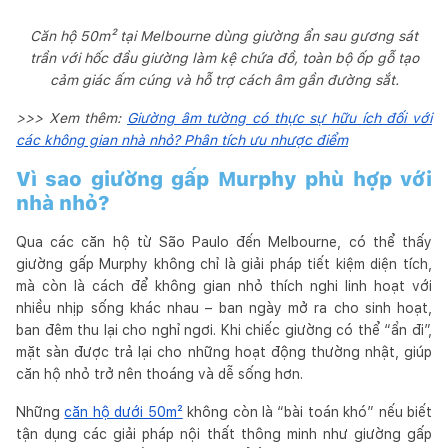
Căn hộ 50m² tại Melbourne dùng giường ẩn sau gương sát
trần với hốc đầu giường làm kệ chứa đồ, toàn bộ ốp gỗ tạo
cảm giác ấm cúng và hỗ trợ cách âm gần đường sắt.
>>> Xem thêm:
Giường âm tường có thực sự hữu ích đối với
các không gian nhà nhỏ? Phân tích ưu nhược điểm
Vì sao giường gấp Murphy phù hợp với
nhà nhỏ?
Qua các căn hộ từ São Paulo đến Melbourne, có thể thấy
giường gấp Murphy không chỉ là giải pháp tiết kiệm diện tích,
mà còn là cách để không gian nhỏ thích nghi linh hoạt với
nhiều nhịp sống khác nhau – ban ngày mở ra cho sinh hoạt,
ban đêm thu lại cho nghỉ ngơi. Khi chiếc giường có thể “ẩn đi”,
mặt sàn được trả lại cho những hoạt động thường nhật, giúp
căn hộ nhỏ trở nên thoáng và dễ sống hơn.
Những
căn hộ dưới 50m²
không còn là “bài toán khó” nếu biết
tận dụng các giải pháp nội thất thông minh như giường gấp