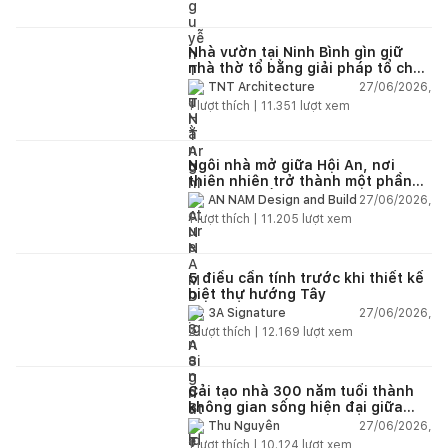
Nhà vườn tại Ninh Bình gìn giữ
nhà thờ tổ bằng giải pháp tổ chức
lại không gian
27/06/2026,
TNT Architecture
1
lượt thích |
11.351
lượt xem
Ngôi nhà mở giữa Hội An, nơi
thiên nhiên trở thành một phần
của cuộc sống
27/06/2026,
AN NAM Design and Build
1
lượt thích |
11.205
lượt xem
5 điều cần tính trước khi thiết kế
biệt thự hướng Tây
27/06/2026,
3A Signature
2
lượt thích |
12.169
lượt xem
Cải tạo nhà 300 năm tuổi thành
không gian sống hiện đại giữa
thiên nhiên
27/06/2026,
Thu Nguyễn
1
lượt thích |
10.124
lượt xem