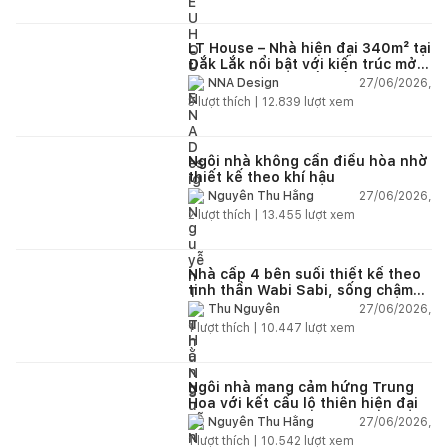
LT House – Nhà hiện đại 340m² tại
Đắk Lắk nổi bật với kiến trúc mở
và hệ sân vườn kết nối thiên
27/06/2026,
NNA Design
nhiên
3
lượt thích |
12.839
lượt xem
Ngôi nhà không cần điều hòa nhờ
thiết kế theo khí hậu
27/06/2026,
Nguyễn Thu Hằng
2
lượt thích |
13.455
lượt xem
Nhà cấp 4 bên suối thiết kế theo
tinh thần Wabi Sabi, sống chậm
giữa thiên nhiên
27/06/2026,
Thu Nguyễn
1
lượt thích |
10.447
lượt xem
Ngôi nhà mang cảm hứng Trung
Hoa với kết cấu lộ thiên hiện đại
27/06/2026,
Nguyễn Thu Hằng
1
lượt thích |
10.542
lượt xem