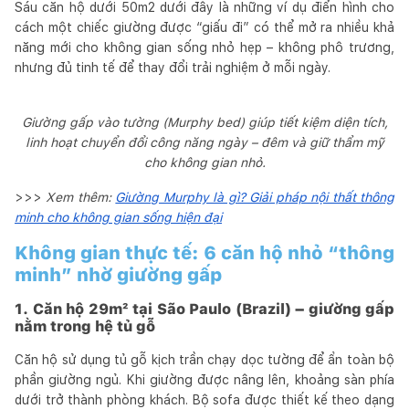
Sáu căn hộ dưới 50m2 dưới đây là những ví dụ điển hình cho
cách một chiếc giường được “giấu đi” có thể mở ra nhiều khả
năng mới cho không gian sống nhỏ hẹp – không phô trương,
nhưng đủ tinh tế để thay đổi trải nghiệm ở mỗi ngày.
Giường gấp vào tường (Murphy bed) giúp tiết kiệm diện tích,
linh hoạt chuyển đổi công năng ngày – đêm và giữ thẩm mỹ
cho không gian nhỏ.
>>>
Xem thêm:
Giường Murphy là gì? Giải pháp nội thất thông
minh cho không gian sống hiện đại
Không gian thực tế: 6 căn hộ nhỏ “thông
minh” nhờ giường gấp
1. Căn hộ 29m² tại São Paulo (Brazil) – giường gấp
nằm trong hệ tủ gỗ
Căn hộ sử dụng tủ gỗ kịch trần chạy dọc tường để ẩn toàn bộ
phần giường ngủ. Khi giường được nâng lên, khoảng sàn phía
dưới trở thành phòng khách. Bộ sofa được thiết kế theo dạng