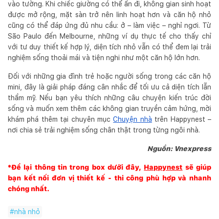
vào tường. Khi chiếc giường có thể ẩn đi, không gian sinh hoạt
được mở rộng, mặt sàn trở nên linh hoạt hơn và căn hộ nhỏ
cũng có thể đáp ứng đủ nhu cầu: ở – làm việc – nghỉ ngơi. Từ
São Paulo đến Melbourne, những ví dụ thực tế cho thấy chỉ
với tư duy thiết kế hợp lý, diện tích nhỏ vẫn có thể đem lại trải
nghiệm sống thoải mái và tiện nghi như một căn hộ lớn hơn.
Đối với những gia đình trẻ hoặc người sống trong các căn hộ
mini, đây là giải pháp đáng cân nhắc để tối ưu cả diện tích lẫn
thẩm mỹ. Nếu bạn yêu thích những câu chuyện kiến trúc đời
sống và muốn xem thêm các không gian truyền cảm hứng, mời
khám phá thêm tại chuyên mục
Chuyện nhà
trên Happynest –
nơi chia sẻ trải nghiệm sống chân thật trong từng ngôi nhà.
Nguồn: Vnexpress
*Để lại thông tin trong box dưới đây,
Happynest
sẽ giúp
bạn kết nối đơn vị thiết kế - thi công phù hợp và nhanh
chóng nhất.
#
nhà nhỏ