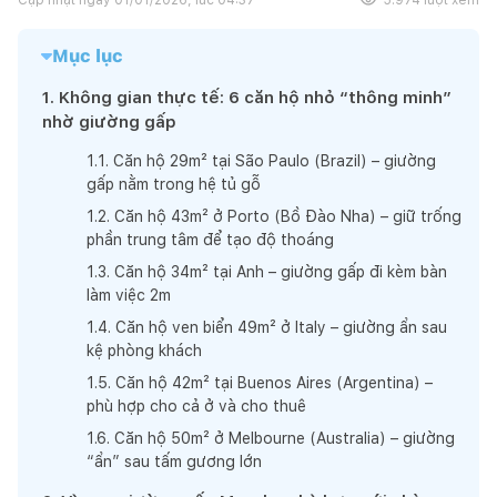
Mục lục
1
.
Không gian thực tế: 6 căn hộ nhỏ “thông minh”
nhờ giường gấp
1
.
1
.
Căn hộ 29m² tại São Paulo (Brazil) – giường
gấp nằm trong hệ tủ gỗ
1
.
2
.
Căn hộ 43m² ở Porto (Bồ Đào Nha) – giữ trống
phần trung tâm để tạo độ thoáng
1
.
3
.
Căn hộ 34m² tại Anh – giường gấp đi kèm bàn
làm việc 2m
1
.
4
.
Căn hộ ven biển 49m² ở Italy – giường ẩn sau
kệ phòng khách
1
.
5
.
Căn hộ 42m² tại Buenos Aires (Argentina) –
phù hợp cho cả ở và cho thuê
1
.
6
.
Căn hộ 50m² ở Melbourne (Australia) – giường
“ẩn” sau tấm gương lớn