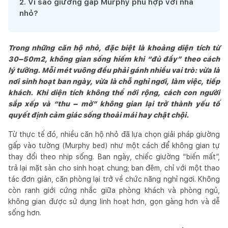
2
.
Vì sao giường gấp Murphy phù hợp với nhà
nhỏ?
Trong những căn hộ nhỏ, đặc biệt là khoảng diện tích từ
30–50m2, không gian sống hiếm khi “đủ đầy” theo cách
lý tưởng. Mỗi mét vuông đều phải gánh nhiều vai trò: vừa là
nơi sinh hoạt ban ngày, vừa là chỗ nghỉ ngơi, làm việc, tiếp
khách. Khi diện tích không thể nới rộng, cách con người
sắp xếp và “thu – mở” không gian lại trở thành yếu tố
quyết định cảm giác sống thoải mái hay chật chội.
Từ thực tế đó, nhiều căn hộ nhỏ đã lựa chọn giải pháp giường
gấp vào tường (Murphy bed) như một cách để không gian tự
thay đổi theo nhịp sống. Ban ngày, chiếc giường “biến mất”,
trả lại mặt sàn cho sinh hoạt chung; ban đêm, chỉ với một thao
tác đơn giản, căn phòng lại trở về chức năng nghỉ ngơi. Không
còn ranh giới cứng nhắc giữa phòng khách và phòng ngủ,
không gian được sử dụng linh hoạt hơn, gọn gàng hơn và dễ
sống hơn.