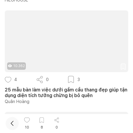
Kết nối thiết kế, thi công
10.362
Mua sắm hoàn thiện nhà
4
0
3
25 mẫu bàn làm việc dưới gầm cầu thang đẹp giúp tận
dụng diện tích tưởng chừng bị bỏ quên
Quân Hoàng
10
8
0