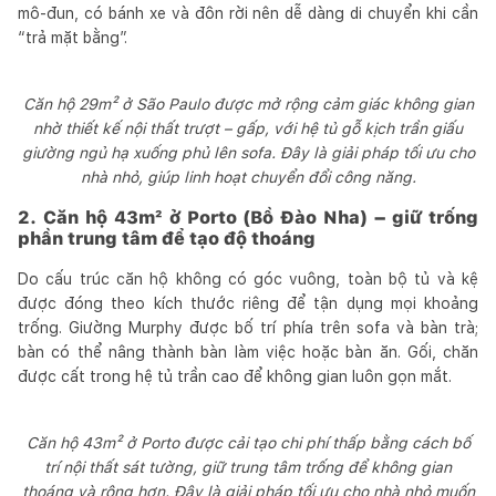
mô-đun, có bánh xe và đôn rời nên dễ dàng di chuyển khi cần
“trả mặt bằng”.
Căn hộ 29m² ở São Paulo được mở rộng cảm giác không gian
nhờ thiết kế nội thất trượt – gấp, với hệ tủ gỗ kịch trần giấu
giường ngủ hạ xuống phủ lên sofa. Đây là giải pháp tối ưu cho
nhà nhỏ, giúp linh hoạt chuyển đổi công năng.
2. Căn hộ 43m² ở Porto (Bồ Đào Nha) – giữ trống
phần trung tâm để tạo độ thoáng
Do cấu trúc căn hộ không có góc vuông, toàn bộ tủ và kệ
được đóng theo kích thước riêng để tận dụng mọi khoảng
trống. Giường Murphy được bố trí phía trên sofa và bàn trà;
bàn có thể nâng thành bàn làm việc hoặc bàn ăn. Gối, chăn
được cất trong hệ tủ trần cao để không gian luôn gọn mắt.
Căn hộ 43m² ở Porto được cải tạo chi phí thấp bằng cách bố
trí nội thất sát tường, giữ trung tâm trống để không gian
thoáng và rộng hơn. Đây là giải pháp tối ưu cho nhà nhỏ muốn