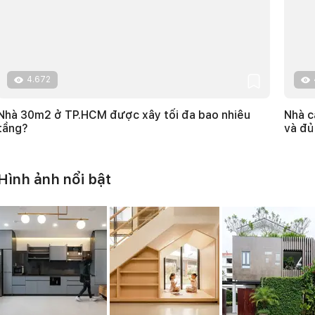
4.672
Nhà 30m2 ở TP.HCM được xây tối đa bao nhiêu
Nhà c
tầng?
và đủ
Hình ảnh nổi bật