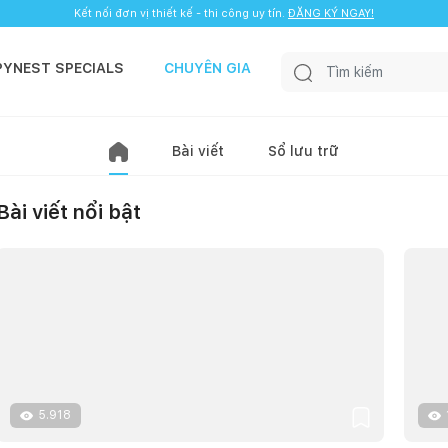
Kết nối đơn vị thiết kế - thi công uy tín.
ĐĂNG KÝ NGAY!
PYNEST SPECIALS
CHUYÊN GIA
Bài viết
Sổ lưu trữ
Bài viết nổi bật
5.918