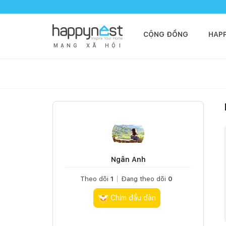
CỘNG ĐỒNG
HAP
M
Ạ
N
G
X
Ã
H
Ộ
I
Ngân Anh
Theo dõi
1
Đang theo dõi
0
Chim đầu đàn