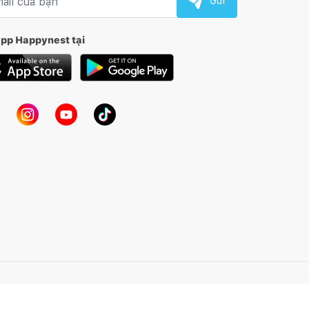
Gửi
app Happynest tại
Kết nối thiết kế, thi công