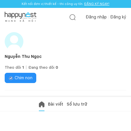
Kết nối đơn vị thiết kế - thi công uy tín.
ĐĂNG KÝ NGAY!
Đăng nhập
Đăng ký
M
Ạ
N
G
X
Ã
H
Ộ
I
Nguyễn Thu Ngọc
Theo dõi
1
Đang theo dõi
0
Chim non
Bài viết
Sổ lưu trữ