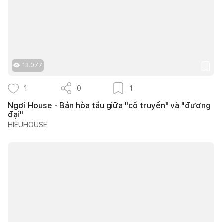
13.077
1
0
1
Ngơi House - Bản hòa tấu giữa "cổ truyền" và "đương
đại"
HIEUHOUSE