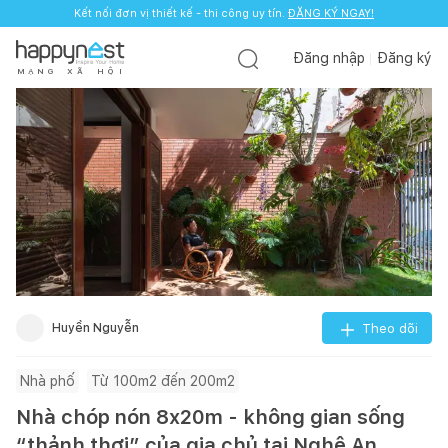
Kết nối đơn vị thiết kế - thi công uy tín.
ĐĂNG KÝ NGAY!
Đăng nhập
Đăng ký
M
Ạ
N
G
X
Ã
H
Ộ
I
Huyền Nguyễn
Theo dõi
Nhà phố
Từ 100m2 đến 200m2
Nhà chóp nón 8x20m - không gian sống
“thảnh thơi” của gia chủ tại Nghệ An