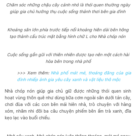
Chăm sóc những chậu cây cảnh nhỏ là thói quen thường ngày
giúp gia chủ hưởng thụ cuộc sống thảnh thơi bên gia đình
Khoảng sân lớn phía trước tiếp nối khoảng hiên dài bên hông
tạo thành cấu trúc mặt bằng hình chữ L cho Nhà chóp nón
Cuộc sống gần gũi với thiên nhiên được tạo nên một cách hài
hòa bên trong nhà phố
>>> Xem thêm:
Nhà phố mát mẻ, thoáng đãng của gia
đình nhiếp ảnh gia yêu cây xanh và vật liệu thô mộc
Nhà chóp nón giúp gia chủ giữ được những thói quen sinh
hoạt vùng thôn quê như dùng bữa cơm ngoài sân dưới tán cây,
chơi đùa với các con bên mái hiên nhà, trò chuyện với hàng
xóm, nhâm nhi đôi ba câu chuyện phiếm bên ấm trà xanh, đĩa
kẹo lạc vào buổi chiều.
Nhờ cây xanh, Nhà chóp nón luôn thông thoáng, mát mẻ ngay