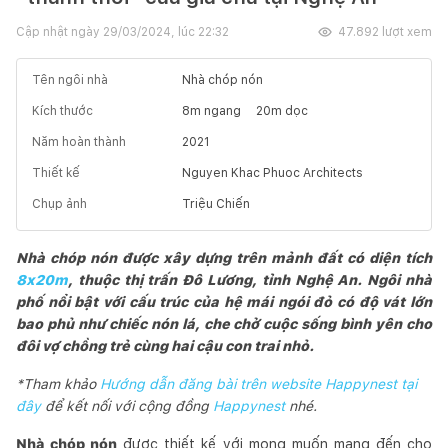
Cập nhật ngày
29/03/2024, lúc 22:32
47.892
lượt xem
Tên ngôi nhà
Nhà chóp nón
Kích thước
8
m ngang
20
m dọc
Năm hoàn thành
2021
Thiết kế
Nguyen Khac Phuoc Architects
Chụp ảnh
Triệu Chiến
Nhà chóp nón được xây dựng trên mảnh đất có diện tích
8x20m
, thuộc thị trấn Đô Lương, tỉnh Nghệ An. Ngôi nhà
phố nổi bật với cấu trúc của hệ mái ngói đỏ có độ vát lớn
bao phủ như chiếc nón lá, che chở cuộc sống bình yên cho
đôi vợ chồng trẻ cùng hai cậu con trai nhỏ.
*Tham khảo
Hướng dẫn đăng bài trên website Happynest tại
đây
để kết nối với cộng đồng
Happynest
nhé.
Nhà chóp nón
được thiết kế với mong muốn mang đến cho