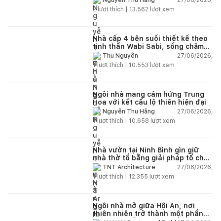
Nguyễn Thu Hằng
2
lượt thích |
13.562
lượt xem
Nhà cấp 4 bên suối thiết kế theo
tinh thần Wabi Sabi, sống chậm
giữa thiên nhiên
27/06/2026,
Thu Nguyễn
1
lượt thích |
10.553
lượt xem
Ngôi nhà mang cảm hứng Trung
Hoa với kết cấu lộ thiên hiện đại
27/06/2026,
Nguyễn Thu Hằng
1
lượt thích |
10.658
lượt xem
Nhà vườn tại Ninh Bình gìn giữ
nhà thờ tổ bằng giải pháp tổ chức
lại không gian
27/06/2026,
TNT Architecture
1
lượt thích |
12.355
lượt xem
Ngôi nhà mở giữa Hội An, nơi
thiên nhiên trở thành một phần