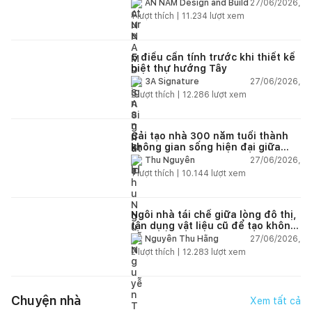
của cuộc sống
27/06/2026,
AN NAM Design and Build
1
lượt thích |
11.234
lượt xem
5 điều cần tính trước khi thiết kế
biệt thự hướng Tây
27/06/2026,
3A Signature
2
lượt thích |
12.286
lượt xem
Cải tạo nhà 300 năm tuổi thành
không gian sống hiện đại giữa
thiên nhiên
27/06/2026,
Thu Nguyễn
1
lượt thích |
10.144
lượt xem
Ngôi nhà tái chế giữa lòng đô thị,
tận dụng vật liệu cũ để tạo không
gian sống linh hoạt
27/06/2026,
Nguyễn Thu Hằng
2
lượt thích |
12.283
lượt xem
Chuyện nhà
Xem tất cả