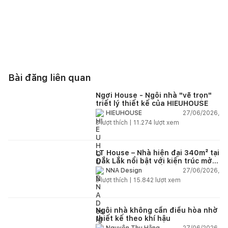
Bài đăng liên quan
Ngơi House - Ngôi nhà "vẽ trọn"
triết lý thiết kế của HIEUHOUSE
27/06/2026,
HIEUHOUSE
3
lượt thích |
11.274
lượt xem
LT House – Nhà hiện đại 340m² tại
Đắk Lắk nổi bật với kiến trúc mở
và hệ sân vườn kết nối thiên
27/06/2026,
NNA Design
nhiên
3
lượt thích |
15.842
lượt xem
Ngôi nhà không cần điều hòa nhờ
thiết kế theo khí hậu
27/06/2026,