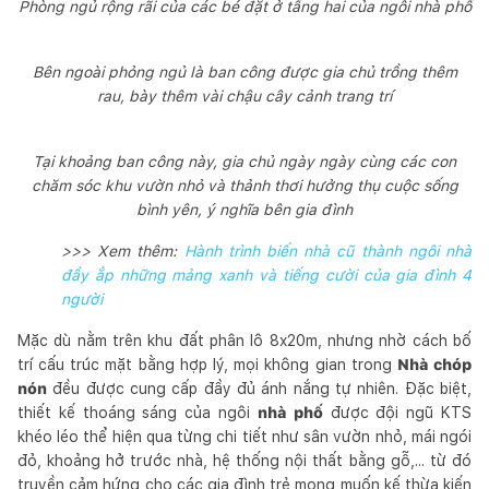
Phòng ngủ rộng rãi của các bé đặt ở tầng hai của ngôi nhà phố
Bên ngoài phỏng ngủ là ban công được gia chủ trồng thêm
rau, bày thêm vài chậu cây cảnh trang trí
Tại khoảng ban công này, gia chủ ngày ngày cùng các con
chăm sóc khu vườn nhỏ và thảnh thơi hưởng thụ cuộc sống
bình yên, ý nghĩa bên gia đình
>>> Xem thêm:
Hành trình biến nhà cũ thành ngôi nhà
đầy ắp những mảng xanh và tiếng cười của gia đình 4
người
Mặc dù nằm trên khu đất phân lô 8x20m, nhưng nhờ cách bố
trí cấu trúc mặt bằng hợp lý, mọi không gian trong
Nhà chóp
nón
đều được cung cấp đầy đủ ánh nắng tự nhiên. Đặc biệt,
thiết kế thoáng sáng của ngôi
nhà phố
được đội ngũ KTS
khéo léo thể hiện qua từng chi tiết như sân vườn nhỏ, mái ngói
đỏ, khoảng hở trước nhà, hệ thống nội thất bằng gỗ,... từ đó
truyền cảm hứng cho các gia đình trẻ mong muốn kế thừa kiến