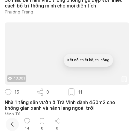
30 mẫu bàn làm việc trong phòng ngủ đẹp với nhiều
cách bố trí thông minh cho mọi diện tích
Phương Trang
Kết nối thiết kế, thi công
Mua sắm hoàn thiện nhà
43.301
15
0
11
Nhà 1 tầng sân vườn ở Trà Vinh dành 450m2 cho
không gian xanh và hành lang ngoài trời
Minh Tú
14
8
0