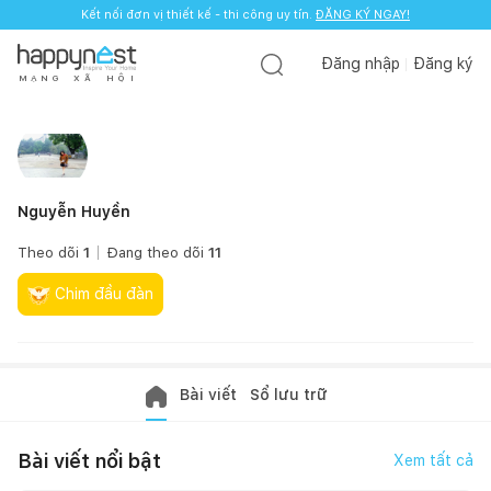
Kết nối đơn vị thiết kế - thi công uy tín.
ĐĂNG KÝ NGAY!
Đăng nhập
Đăng ký
M
Ạ
N
G
X
Ã
H
Ộ
I
Nguyễn Huyền
Theo dõi
1
Đang theo dõi
11
Chim đầu đàn
Bài viết
Sổ lưu trữ
Bài viết nổi bật
Xem tất cả