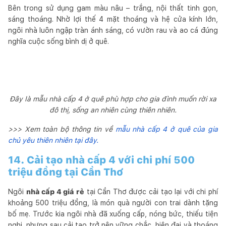
Bên trong sử dụng gam màu nâu – trắng, nội thất tinh gọn,
sáng thoáng. Nhờ lợi thế 4 mặt thoáng và hệ cửa kính lớn,
ngôi nhà luôn ngập tràn ánh sáng, có vườn rau và ao cá đúng
nghĩa cuộc sống bình dị ở quê.
Đây là mẫu nhà cấp 4 ở quê phù hợp cho gia đình muốn rời xa
đô thị, sống an nhiên cùng thiên nhiên.
>>> Xem toàn bộ thông tin về
mẫu nhà cấp 4 ở quê của gia
chủ yêu thiên nhiên tại đây.
14. Cải tạo nhà cấp 4 với chi phí 500
triệu đồng tại Cần Thơ
Ngôi
nhà cấp 4 giá rẻ
tại Cần Thơ được cải tạo lại với chi phí
khoảng 500 triệu đồng, là món quà người con trai dành tặng
bố mẹ. Trước kia ngôi nhà đã xuống cấp, nóng bức, thiếu tiện
nghi, nhưng sau cải tạo trở nên vững chắc, hiện đại và thoáng