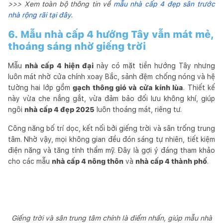
>>> Xem toàn bộ thông tin về
mẫu nhà cấp 4 đẹp sân trước
nhà rộng rãi tại đây.
6. Mẫu nhà cấp 4 hướng Tây vẫn mát mẻ,
thoáng sáng nhờ giếng trời
Mẫu
nhà cấp 4 hiện đại
này có mặt tiền hướng Tây nhưng
luôn mát nhờ cửa chính xoay Bắc, sảnh đệm chống nóng và hệ
tường hai lớp gồm
gạch thông gió và cửa kính lùa
. Thiết kế
này vừa che nắng gắt, vừa đảm bảo đối lưu không khí, giúp
ngôi
nhà cấp 4 đẹp 2025
luôn thoáng mát, riêng tư.
Công năng bố trí dọc, kết nối bởi giếng trời và sân trống trung
tâm. Nhờ vậy, mọi không gian đều đón sáng tự nhiên, tiết kiệm
điện năng và tăng tính thẩm mỹ. Đây là gợi ý đáng tham khảo
cho các mẫu
nhà cấp 4 nông thôn
và
nhà cấp 4 thành phố
.
Giếng trời và sân trung tâm chính là điểm nhấn, giúp mẫu nhà