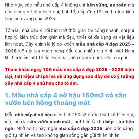
Nhờ vậy, các mẫu nhà cấp 4 không chỉ
bền vững, an toàn
mà
còn mang vẻ đẹp hiện đại, tinh tế, đáp ứng tốt xu hướng kiến
trúc bền vững năm 2025.
Tóm lại, nhà cấp 4 nổi bật nhờ thời gian thi công nhanh, chi phí
hợp lý, kiến trúc đơn giản mà đẹp, thiết kế đa dạng và vật liệu
linh hoạt. Đây chính là lý do khiến
mẫu nhà cấp 4 đẹp 2025 -
2026
luôn là lựa chọn hàng đầu của nhiều gia đình Việt Nam
khi tìm kiếm một tổ ấm hiện đại, tiện nghi và tiết kiệm chi phí.
Tham khảo ngay 100 mẫu nhà cấp 4 đẹp 2025 - 2026 hiện
đại, tiết kiệm chi phí và dễ ứng dụng sau đây để có ý tưởng
xây nhà cấp 4 phù hợp cho tổ ấm.
1. Mẫu nhà cấp 4 nở hậu 150m2 có sân
vườn bên hông thoáng mát
Mẫu
nhà cấp 4 nở hậu
diện tích 150m2 được thiết kế hiện đại,
một bên là
sân vườn xanh mát
, một bên là khu
bếp – ăn tiện
nghi
. Nhờ bố trí này, ngôi
nhà cấp 4 đẹp 2025
luôn đón sáng,
gió tự nhiên và tạo không gian sống gần gũi thiên nhiên.