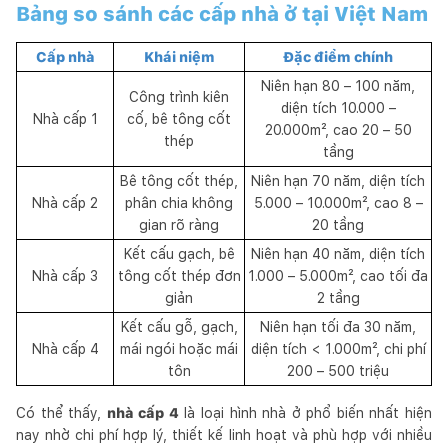
Bảng so sánh các cấp nhà ở tại Việt Nam
Cấp nhà
Khái niệm
Đặc điểm chính
Niên hạn 80 – 100 năm,
Công trình kiên
diện tích 10.000 –
Nhà cấp 1
cố, bê tông cốt
20.000m², cao 20 – 50
thép
tầng
Bê tông cốt thép,
Niên hạn 70 năm, diện tích
Nhà cấp 2
phân chia không
5.000 – 10.000m², cao 8 –
gian rõ ràng
20 tầng
Kết cấu gạch, bê
Niên hạn 40 năm, diện tích
Nhà cấp 3
tông cốt thép đơn
1.000 – 5.000m², cao tối đa
giản
2 tầng
Kết cấu gỗ, gạch,
Niên hạn tối đa 30 năm,
Nhà cấp 4
mái ngói hoặc mái
diện tích < 1.000m², chi phí
tôn
200 – 500 triệu
Có thể thấy,
nhà cấp 4
là loại hình nhà ở phổ biến nhất hiện
nay nhờ chi phí hợp lý, thiết kế linh hoạt và phù hợp với nhiều