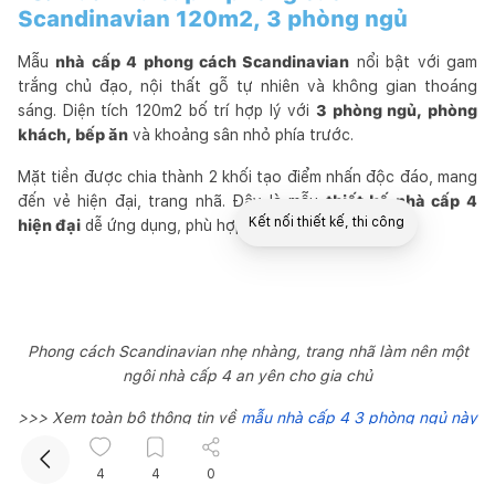
Scandinavian 120m2, 3 phòng ngủ
Mẫu
nhà cấp 4 phong cách Scandinavian
nổi bật với gam
trắng chủ đạo, nội thất gỗ tự nhiên và không gian thoáng
sáng. Diện tích 120m2 bố trí hợp lý với
3 phòng ngủ, phòng
khách, bếp ăn
và khoảng sân nhỏ phía trước.
Mặt tiền được chia thành 2 khối tạo điểm nhấn độc đáo, mang
đến vẻ hiện đại, trang nhã. Đây là mẫu
thiết kế nhà cấp 4
Kết nối thiết kế, thi công
hiện đại
dễ ứng dụng, phù hợp gia đình trẻ.
Mua sắm hoàn thiện nhà
Phong cách Scandinavian nhẹ nhàng, trang nhã làm nên một
ngôi nhà cấp 4 an yên cho gia chủ
>>> Xem toàn bộ thông tin về
mẫu nhà cấp 4 3 phòng ngủ này
tại đây.
4
4
0
19. Mẫu nhà cấp 4 tối giản, tiện nghi cho