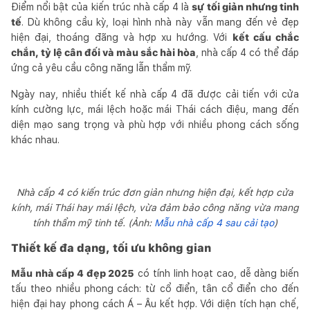
Điểm nổi bật của kiến trúc nhà cấp 4 là
sự tối giản nhưng tinh
tế
. Dù không cầu kỳ, loại hình nhà này vẫn mang đến vẻ đẹp
hiện đại, thoáng đãng và hợp xu hướng. Với
kết cấu chắc
chắn, tỷ lệ cân đối và màu sắc hài hòa
, nhà cấp 4 có thể đáp
ứng cả yêu cầu công năng lẫn thẩm mỹ.
Ngày nay, nhiều thiết kế nhà cấp 4 đã được cải tiến với cửa
kính cường lực, mái lệch hoặc mái Thái cách điệu, mang đến
diện mạo sang trọng và phù hợp với nhiều phong cách sống
khác nhau.
Nhà cấp 4 có kiến trúc đơn giản nhưng hiện đại, kết hợp cửa
kính, mái Thái hay mái lệch, vừa đảm bảo công năng vừa mang
tính thẩm mỹ tinh tế. (Ảnh:
Mẫu nhà cấp 4 sau cải tạo
)
Thiết kế đa dạng, tối ưu không gian
Mẫu nhà cấp 4 đẹp 2025
có tính linh hoạt cao, dễ dàng biến
tấu theo nhiều phong cách: từ cổ điển, tân cổ điển cho đến
hiện đại hay phong cách Á – Âu kết hợp. Với diện tích hạn chế,