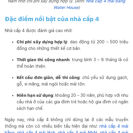
Nam nhờ chi phí xây dựng hợp lý. (Ảnh:
Nhà cấp 4 mái bằng
Water House
)
Đặc điểm nổi bật của nhà cấp 4
Nhà cấp 4 được đánh giá cao nhờ:
Chi phí xây dựng hợp lý
: dao động từ 200 – 500 triệu
đồng cho những thiết kế cơ bản.
Thời gian thi công nhanh
: trung bình 3 – 6 tháng là có
thể hoàn thiện.
Kết cấu đơn giản, dễ thi công
: chủ yếu sử dụng gạch,
gỗ, xi măng, mái ngói hoặc mái tôn.
Niên hạn sử dụng
: khoảng 20 – 30 năm, phù hợp với nhu
cầu nhà ở của các gia đình trẻ hoặc hộ gia đình có ngân
sách hạn chế.
Ngày nay, nhà cấp 4 không chỉ dừng lại ở các mẫu truyền
thống mà còn có nhiều biến tấu hiện đại như:
nhà cấp 4 mái
bằng
,
nhà cấp 4 mái lệch
,
nhà cấp 4 mái Nhật
,
nhà cấp 4 mái