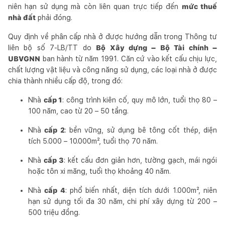
niên hạn sử dụng mà còn liên quan trực tiếp đến
mức thuế
nhà đất
phải đóng.
Quy định về phân cấp nhà ở được hướng dẫn trong Thông tư
liên bộ số 7-LB/TT do
Bộ Xây dựng – Bộ Tài chính –
UBVGNN
ban hành từ năm 1991. Căn cứ vào kết cấu chịu lực,
chất lượng vật liệu và công năng sử dụng, các loại nhà ở được
chia thành nhiều cấp độ, trong đó:
Nhà
cấp 1
: công trình kiên cố, quy mô lớn, tuổi thọ 80 –
100 năm, cao từ 20 – 50 tầng.
Nhà
cấp 2
: bền vững, sử dụng bê tông cốt thép, diện
tích 5.000 – 10.000m², tuổi thọ 70 năm.
Nhà
cấp 3
: kết cấu đơn giản hơn, tường gạch, mái ngói
hoặc tôn xi măng, tuổi thọ khoảng 40 năm.
Nhà
cấp 4
: phổ biến nhất, diện tích dưới 1.000m², niên
hạn sử dụng tối đa 30 năm, chi phí xây dựng từ 200 –
500 triệu đồng.