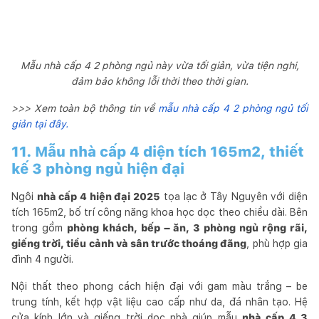
Mẫu nhà cấp 4 2 phòng ngủ này vừa tối giản, vừa tiện nghi,
đảm bảo không lỗi thời theo thời gian.
>>> Xem toàn bộ thông tin về
mẫu nhà cấp 4 2 phòng ngủ tối
giản tại đây.
11. Mẫu nhà cấp 4 diện tích 165m2, thiết
kế 3 phòng ngủ hiện đại
Ngôi
nhà cấp 4 hiện đại 2025
tọa lạc ở Tây Nguyên với diện
tích 165m2, bố trí công năng khoa học dọc theo chiều dài. Bên
trong gồm
phòng khách, bếp – ăn, 3 phòng ngủ rộng rãi,
giếng trời, tiểu cảnh và sân trước thoáng đãng
, phù hợp gia
đình 4 người.
Nội thất theo phong cách hiện đại với gam màu trắng – be
trung tính, kết hợp vật liệu cao cấp như da, đá nhân tạo. Hệ
cửa kính lớn và giếng trời dọc nhà giúp mẫu
nhà cấp 4 3