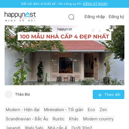
Kết nối đơn vị thiết kế - thi công uy tín.
ĐĂNG KÝ NGAY!
Đăng nhập
Đăng ký
M
Ạ
N
G
X
Ã
H
Ộ
I
Thảo Bùi
Theo dõi
Modern - Hiện đại
Minimalism - Tối giản
Eco
Zen
Scandinavian - Bắc Âu
Rustic
Khác
Modern country
Japandi
Wabi Sabi
Nhà cấp 4
Dưới 30m2