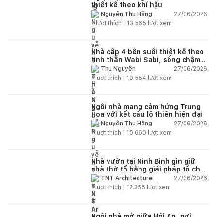
thiết kế theo khí hậu
27/06/2026,
Nguyễn Thu Hằng
2
lượt thích |
13.565
lượt xem
Nhà cấp 4 bên suối thiết kế theo
tinh thần Wabi Sabi, sống chậm
giữa thiên nhiên
27/06/2026,
Thu Nguyễn
1
lượt thích |
10.554
lượt xem
Ngôi nhà mang cảm hứng Trung
Hoa với kết cấu lộ thiên hiện đại
27/06/2026,
Nguyễn Thu Hằng
1
lượt thích |
10.660
lượt xem
Nhà vườn tại Ninh Bình gìn giữ
nhà thờ tổ bằng giải pháp tổ chức
lại không gian
27/06/2026,
TNT Architecture
1
lượt thích |
12.356
lượt xem
Ngôi nhà mở giữa Hội An, nơi