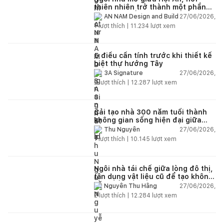
thiên nhiên trở thành một phần
của cuộc sống
27/06/2026,
AN NAM Design and Build
1
lượt thích |
11.234
lượt xem
5 điều cần tính trước khi thiết kế
biệt thự hướng Tây
27/06/2026,
3A Signature
2
lượt thích |
12.287
lượt xem
Cải tạo nhà 300 năm tuổi thành
không gian sống hiện đại giữa
thiên nhiên
27/06/2026,
Thu Nguyễn
1
lượt thích |
10.145
lượt xem
Ngôi nhà tái chế giữa lòng đô thị,
tận dụng vật liệu cũ để tạo không
gian sống linh hoạt
27/06/2026,
Nguyễn Thu Hằng
2
lượt thích |
12.284
lượt xem