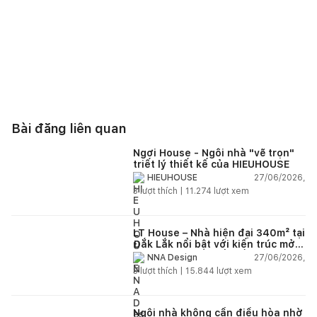
Bài đăng liên quan
Ngơi House - Ngôi nhà "vẽ trọn"
triết lý thiết kế của HIEUHOUSE
27/06/2026,
HIEUHOUSE
3
lượt thích |
11.274
lượt xem
LT House – Nhà hiện đại 340m² tại
Đắk Lắk nổi bật với kiến trúc mở
và hệ sân vườn kết nối thiên
27/06/2026,
NNA Design
nhiên
3
lượt thích |
15.844
lượt xem
Ngôi nhà không cần điều hòa nhờ