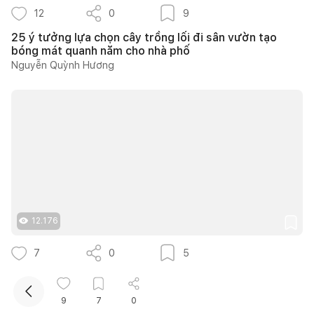
12
0
9
25 ý tưởng lựa chọn cây trồng lối đi sân vườn tạo
bóng mát quanh năm cho nhà phố
Nguyễn Quỳnh Hương
Kết nối thiết kế, thi công
Mua sắm hoàn thiện nhà
12.176
7
0
5
Căn hộ 150m2 tại The Estella thiết kế phong cách
Farmhouse thanh lịch và ấm áp
9
7
0
139DESIGN