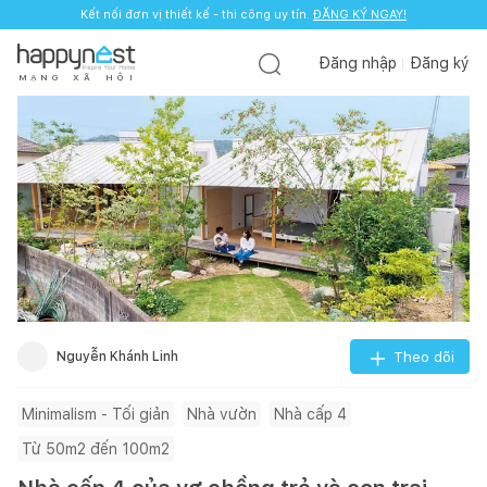
Kết nối đơn vị thiết kế - thi công uy tín.
ĐĂNG KÝ NGAY!
Đăng nhập
Đăng ký
M
Ạ
N
G
X
Ã
H
Ộ
I
Nguyễn Khánh Linh
Theo dõi
Minimalism - Tối giản
Nhà vườn
Nhà cấp 4
Từ 50m2 đến 100m2