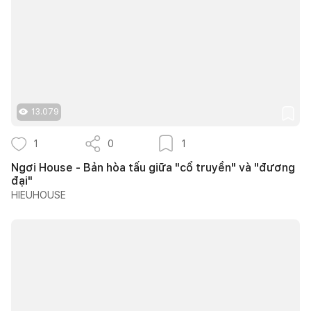
13.079
1
0
1
Ngơi House - Bản hòa tấu giữa "cổ truyền" và "đương
đại"
HIEUHOUSE