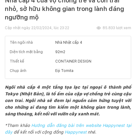
Nhà cấp 4 của vợ chồng trẻ và con trai
nhỏ, sở hữu không gian trong lành đáng
ngưỡng mộ
Cập nhật ngày
22/02/2024, lúc 23:22
85.833
lượt xem
Tên ngôi nhà
Nhà Nhật cấp 4
Diện tích mặt bằng
92
m2
Thiết kế
CONTAINER DESIGN
Chụp ảnh
Eiji Tomita
Ngôi nhà cấp 4 một tầng tọa lạc tại ngoại ô thành phố
Tokyo (Nhật Bản), là tổ ấm của cặp vợ chồng trẻ cùng cậu
con trai. Ngôi nhà sẽ đem lại nguồn cảm hứng tuyệt vời
cho những ai đang tìm kiếm một không gian trong lành,
sáng thoáng, kết nối với vườn cây xanh mát.
*Tham khảo
Hướng dẫn đăng bài trên website Happynest tại
đây
để kết nối với cộng đồng
Happynest
nhé.