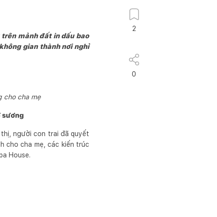
2
 trên mảnh đất in dấu bao
 không gian thành nơi nghỉ
0
g cho cha mẹ
ờ sương
hị, người con trai đã quyết
h cho cha mẹ, các kiến trúc
apa House.