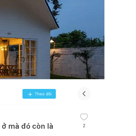
Theo dõi
 ở mà đó còn là
2