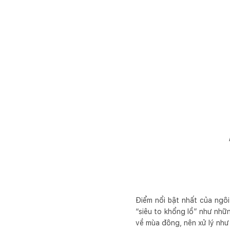
Điểm nổi bật nhất của ngô
“siêu to khổng lồ” như nhữn
về mùa đông, nên xử lý như