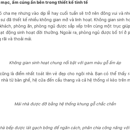
mạc, ấm cúng ẩn bên trong thiết kế tinh tế
 cha mẹ nhưng vào dịp lễ hay cuối tuần sẽ trở nên đông vui và nh
úc sư đã thiết kế nhiều không gian mở và linh hoạt. Không gian sinh
khách, phòng ăn, phòng ngủ được sắp xếp trên cùng một trục giúp 
ạt động sinh hoạt đời thường. Ngoài ra, phòng ngủ được bố trí ở 
 rãi và thoải mái.
Không gian sinh hoạt chung nổi bật với gam màu gỗ ấm áp
cũng là điểm nhất toát lên vẻ đẹp cho ngôi nhà. Bạn có thể thấy rấ
 nhà từ bàn ghế, hệ cửa đến cầu thang và cả hệ thống vì kèo trên m
Mái nhà được đỡ bằng hệ thống khung gỗ chắc chắn
hà bếp được lát gạch bông để ngăn cách, phân chia công năng vớ