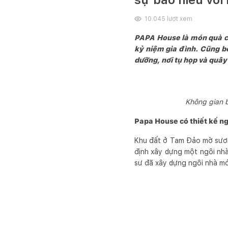
10.045
lượt xem
PAPA House là món quà củ
kỷ niệm gia đình. Cũng bở
dưỡng, nơi tụ họp và quây
Không gian 
Papa House có thiết kế n
Khu đất ở Tam Đảo mờ sương
định xây dựng một ngôi nhà
sư đã xây dựng ngôi nhà mới