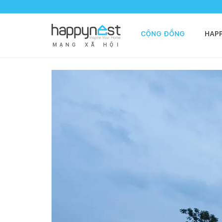
CỘNG ĐỒNG
HAP
M
Ạ
N
G
X
Ã
H
Ộ
I