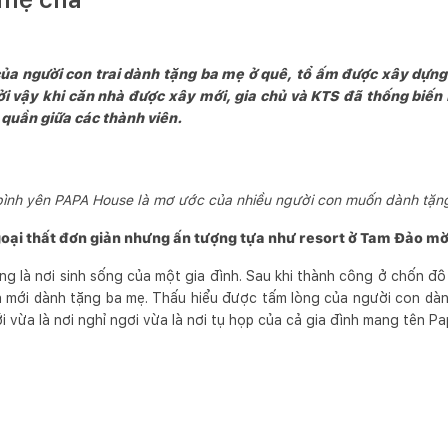
a người con trai dành tặng ba mẹ ở quê, tổ ấm được xây dựng
i vậy khi căn nhà được xây mới, gia chủ và KTS đã thống biến
 quần giữa các thành viên.
bình yên PAPA House là mơ ước của nhiều người con muốn dành tặn
goại thất đơn giản nhưng ấn tượng tựa như resort ở Tam Đảo m
 là nơi sinh sống của một gia đình. Sau khi thành công ở chốn đô t
 mới dành tặng ba mẹ. Thấu hiểu được tấm lòng của người con dàn
 vừa là nơi nghỉ ngơi vừa là nơi tụ họp của cả gia đình mang tên P