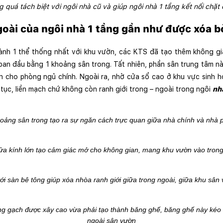
quá tách biệt với ngôi nhà cũ và giúp ngôi nhà 1 tầng kết nối chặt
goài của ngôi nhà 1 tầng gần như được xóa b
ành 1 thể thống nhất với khu vườn, các KTS đã tạo thêm không gi
ban đầu bằng 1 khoảng sân trong. Tất nhiên, phần sân trung tâm này
ên cho phòng ngủ chính. Ngoài ra, nhờ cửa sổ cao ở khu vực sinh 
 tục, liền mạch chứ không còn ranh giới trong – ngoài trong ngôi 
nh
oảng sân trong tạo ra sự ngăn cách trực quan giữa nhà chính và nhà 
ửa kính lớn tạo cảm giác mở cho không gian, mang khu vườn vào trong
ới sàn bê tông giúp xóa nhòa ranh giới giữa trong ngoài, giữa khu sân
 gạch được xây cao vừa phải tạo thành băng ghế, băng ghế này kéo liê
ngoài sân vườn