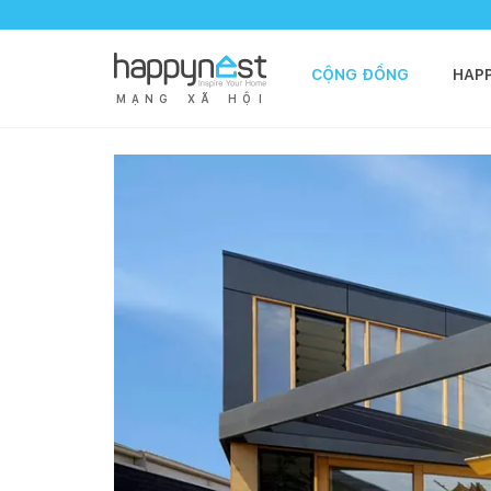
CỘNG ĐỒNG
HAP
M
Ạ
N
G
X
Ã
H
Ộ
I