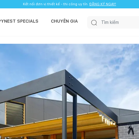
Kết nối đơn vị thiết kế - thi công uy tín.
ĐĂNG KÝ NGAY!
PYNEST SPECIALS
CHUYÊN GIA