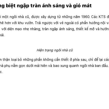
ng biệt ngập tràn ánh sáng và gió mát
lại một ngôi nhà cũ, được xây dựng từ những năm 1960. Các KTS đ
chẽ hơn với khu vườn. Trái ngược với vẻ ngoài có phần hướng nội v
 với diện mạo nhẹ nhàng, tràn ngập ánh sáng, thiết kế mở và hướn
ái.
Hiện trạng ngôi nhà cũ
thận loại bỏ những phần không cần thiết ở phía sau, chỉ để lại cá
à phụ nằm gọn dưới mái hiên và bao xung quanh ngôi nhà ban đầu. 
c.