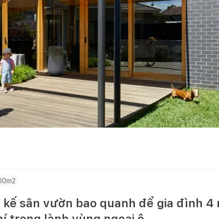
200m2
t kế sân vườn bao quanh để gia đình 4 
í trong lành vùng ngoại ô