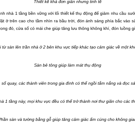
Thiết kế khá đơn giản nhưng tinh tế
nh nhà 1 tầng bền vững với lối thiết kế thụ động để giảm nhu cầu sưở
ặt ở trên cao cho tầm nhìn ra bầu trời, đón ánh sáng phía bắc vào s
ong đó, cửa sổ có mái che giúp tăng lưu thông không khí, đón luồng g
 từ sàn lên trần nhà ở 2 bên khu vực tiếp khác tạo cảm giác về một kh
Sàn bê tông giúp làm mát thụ động
sổ quay, các thành viên trong gia đình có thể ngồi tắm nắng và đọc s
hà 1 tầng này, mọi khu vực đều có thể trở thành nơi thư giãn cho các th
Phần sàn và tường bằng gỗ giúp tăng cảm giác ấm cúng cho không gia