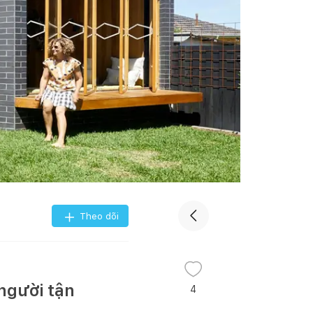
Theo dõi
người tận
4