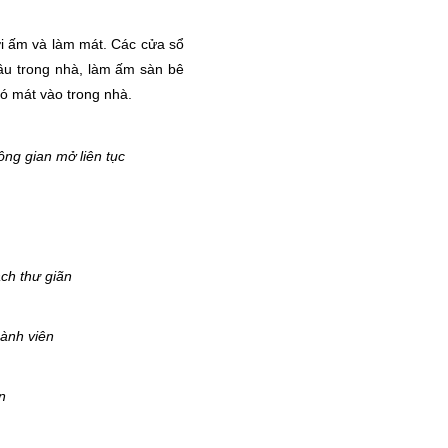
i ấm và làm mát. Các cửa sổ 
âu trong nhà, làm ấm sàn bê 
ió mát vào trong nhà.
ông gian mở liên tục
ách thư giãn
ành viên 
n