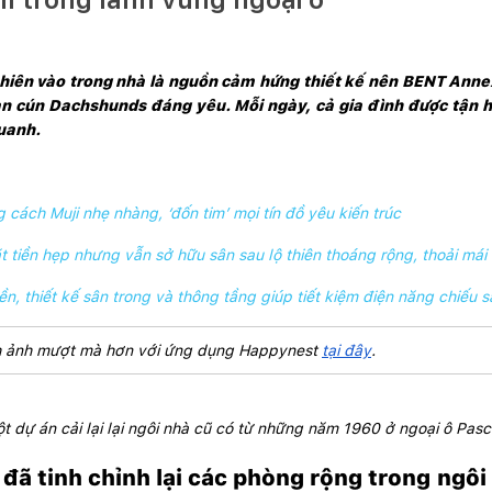
hiên vào trong nhà là nguồn cảm hứng thiết kế nên BENT Annexe
ạn cún Dachshunds đáng yêu. Mỗi ngày, cả gia đình được tận h
quanh.
ách Muji nhẹ nhàng, ‘đốn tim’ mọi tín đồ yêu kiến trúc
 tiền hẹp nhưng vẫn sở hữu sân sau lộ thiên thoáng rộng, thoải mái 
ền, thiết kế sân trong và thông tầng giúp tiết kiệm điện năng chiếu
ình ảnh mượt mà hơn với ứng dụng Happynest 
tại đây
. 
 dự án cải lại lại ngôi nhà cũ có từ những năm 1960 ở ngoại ô Pas
đã tinh chỉnh lại các phòng rộng trong ngôi