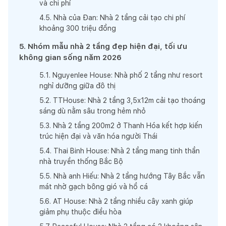
và chi phí
4
.
5
.
Nhà của Đan: Nhà 2 tầng cải tạo chi phí
khoảng 300 triệu đồng
5
.
Nhóm mẫu nhà 2 tầng đẹp hiện đại, tối ưu
không gian sống năm 2026
5
.
1
.
Nguyenlee House: Nhà phố 2 tầng như resort
nghỉ dưỡng giữa đô thị
5
.
2
.
TTHouse: Nhà 2 tầng 3,5x12m cải tạo thoáng
sáng dù nằm sâu trong hẻm nhỏ
5
.
3
.
Nhà 2 tầng 200m2 ở Thanh Hóa kết hợp kiến
trúc hiện đại và văn hóa người Thái
5
.
4
.
Thai Binh House: Nhà 2 tầng mang tinh thần
nhà truyền thống Bắc Bộ
5
.
5
.
Nhà anh Hiếu: Nhà 2 tầng hướng Tây Bắc vẫn
mát nhờ gạch bông gió và hồ cá
5
.
6
.
AT House: Nhà 2 tầng nhiều cây xanh giúp
giảm phụ thuộc điều hòa