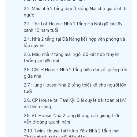
2
.
2
.
Mẫu nhà 2 tầng đẹp ở Đồng Nai cho gia đình 5
người
2
.
3
.
The Lot House: Nhà 2 tầng Hà Nội giữ lại cây
xanh 10 năm tuổi
2
.
4
.
Nhà 2 tầng tại Đà Nẵng kết hợp văn phòng và
lớp dạy vẽ
2
.
5
.
Mẫu nhà 2 tầng mái ngói đỏ kết hợp truyền
thống và hiện đại
2
.
6
.
C&TH House: Nhà 2 tầng hiện đại với giếng trời
giữa nhà
2
.
7
.
Hung House: Nhà 2 tầng thiết kế cho người lớn
tuổi
2
.
8
.
CP House tại Tam Kỳ: Giải quyết bài toán bí khí
và thiếu sáng
2
.
9
.
VT House: Nhà 2 tầng không cần giếng trời
vẫn thoáng quanh năm
2
.
10
.
Twins House tại Hưng Yên: Nhà 2 tầng mái