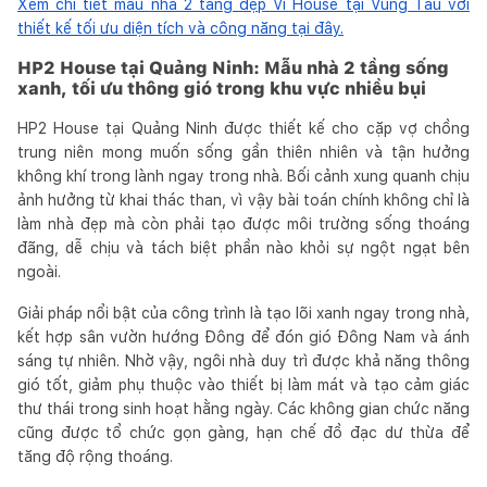
Xem chi tiết mẫu nhà 2 tầng đẹp Vi House tại Vũng Tàu với
thiết kế tối ưu diện tích và công năng tại đây.
HP2 House tại Quảng Ninh: Mẫu nhà 2 tầng sống
xanh, tối ưu thông gió trong khu vực nhiều bụi
HP2 House tại Quảng Ninh được thiết kế cho cặp vợ chồng
trung niên mong muốn sống gần thiên nhiên và tận hưởng
không khí trong lành ngay trong nhà. Bối cảnh xung quanh chịu
ảnh hưởng từ khai thác than, vì vậy bài toán chính không chỉ là
làm nhà đẹp mà còn phải tạo được môi trường sống thoáng
đãng, dễ chịu và tách biệt phần nào khỏi sự ngột ngạt bên
ngoài.
Giải pháp nổi bật của công trình là tạo lõi xanh ngay trong nhà,
kết hợp sân vườn hướng Đông để đón gió Đông Nam và ánh
sáng tự nhiên. Nhờ vậy, ngôi nhà duy trì được khả năng thông
gió tốt, giảm phụ thuộc vào thiết bị làm mát và tạo cảm giác
thư thái trong sinh hoạt hằng ngày. Các không gian chức năng
cũng được tổ chức gọn gàng, hạn chế đồ đạc dư thừa để
tăng độ rộng thoáng.