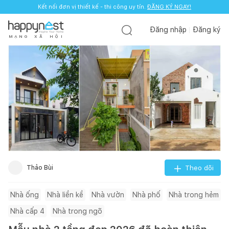
Kết nối đơn vị thiết kế - thi công uy tín.
ĐĂNG KÝ NGAY!
Đăng nhập
Đăng ký
M
Ạ
N
G
X
Ã
H
Ộ
I
Thảo Bùi
Theo dõi
Nhà ống
Nhà liền kề
Nhà vườn
Nhà phố
Nhà trong hẻm
Nhà cấp 4
Nhà trong ngõ