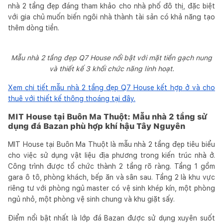
nhà 2 tầng đẹp đáng tham khảo cho nhà phố đô thị, đặc biệt
với gia chủ muốn biến ngôi nhà thành tài sản có khả năng tạo
thêm dòng tiền.
Mẫu nhà 2 tầng đẹp Q7 House nổi bật với mặt tiền gạch nung
và thiết kế 3 khối chức năng linh hoạt.
Xem chi tiết mẫu nhà 2 tầng đẹp Q7 House kết hợp ở và cho
thuê với thiết kế thông thoáng tại đây.
MIT House tại Buôn Ma Thuột: Mẫu nhà 2 tầng sử
dụng đá Bazan phù hợp khí hậu Tây Nguyên
MIT House tại Buôn Ma Thuột là mẫu nhà 2 tầng đẹp tiêu biểu
cho việc sử dụng vật liệu địa phương trong kiến trúc nhà ở.
Công trình được tổ chức thành 2 tầng rõ ràng. Tầng 1 gồm
gara ô tô, phòng khách, bếp ăn và sân sau. Tầng 2 là khu vực
riêng tư với phòng ngủ master có vệ sinh khép kín, một phòng
ngủ nhỏ, một phòng vệ sinh chung và khu giặt sấy.
Điểm nổi bật nhất là lớp đá Bazan được sử dụng xuyên suốt