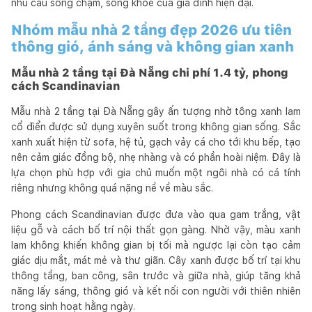
nhu cầu sống chậm, sống khỏe của gia đình hiện đại.
Nhóm mẫu nhà 2 tầng đẹp 2026 ưu tiên
thông gió, ánh sáng và không gian xanh
Mẫu nhà 2 tầng tại Đà Nẵng chi phí 1.4 tỷ, phong
cách Scandinavian
Mẫu nhà 2 tầng tại Đà Nẵng gây ấn tượng nhờ tông xanh lam
cổ điển được sử dụng xuyên suốt trong không gian sống. Sắc
xanh xuất hiện từ sofa, hệ tủ, gạch vảy cá cho tới khu bếp, tạo
nên cảm giác đồng bộ, nhẹ nhàng và có phần hoài niệm. Đây là
lựa chọn phù hợp với gia chủ muốn một ngôi nhà có cá tính
riêng nhưng không quá nặng nề về màu sắc.
Phong cách Scandinavian được đưa vào qua gam trắng, vật
liệu gỗ và cách bố trí nội thất gọn gàng. Nhờ vậy, màu xanh
lam không khiến không gian bị tối mà ngược lại còn tạo cảm
giác dịu mắt, mát mẻ và thư giãn. Cây xanh được bố trí tại khu
thông tầng, ban công, sân trước và giữa nhà, giúp tăng khả
năng lấy sáng, thông gió và kết nối con người với thiên nhiên
trong sinh hoạt hằng ngày.