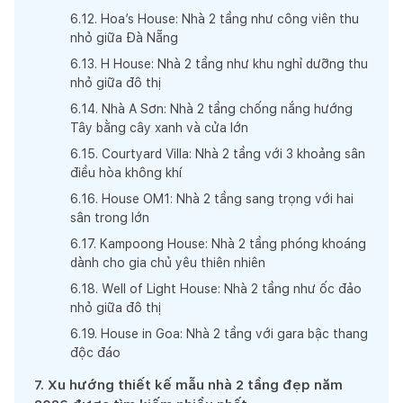
6
.
12
.
Hoa’s House: Nhà 2 tầng như công viên thu
nhỏ giữa Đà Nẵng
6
.
13
.
H House: Nhà 2 tầng như khu nghỉ dưỡng thu
nhỏ giữa đô thị
6
.
14
.
Nhà A Sơn: Nhà 2 tầng chống nắng hướng
Tây bằng cây xanh và cửa lớn
6
.
15
.
Courtyard Villa: Nhà 2 tầng với 3 khoảng sân
điều hòa không khí
6
.
16
.
House OM1: Nhà 2 tầng sang trọng với hai
sân trong lớn
6
.
17
.
Kampoong House: Nhà 2 tầng phóng khoáng
dành cho gia chủ yêu thiên nhiên
6
.
18
.
Well of Light House: Nhà 2 tầng như ốc đảo
nhỏ giữa đô thị
6
.
19
.
House in Goa: Nhà 2 tầng với gara bậc thang
độc đáo
7
.
Xu hướng thiết kế mẫu nhà 2 tầng đẹp năm