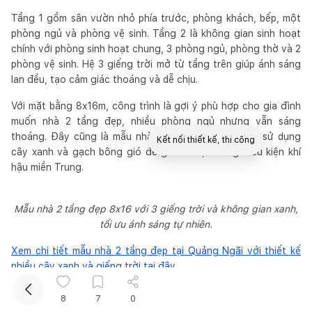
Tầng 1 gồm sân vườn nhỏ phía trước, phòng khách, bếp, một
phòng ngủ và phòng vệ sinh. Tầng 2 là không gian sinh hoạt
chính với phòng sinh hoạt chung, 3 phòng ngủ, phòng thờ và 2
phòng vệ sinh. Hệ 3 giếng trời mở từ tầng trên giúp ánh sáng
lan đều, tạo cảm giác thoáng và dễ chịu.
Với mặt bằng 8x16m, công trình là gợi ý phù hợp cho gia đình
muốn nhà 2 tầng đẹp, nhiều phòng ngủ nhưng vẫn sáng
thoáng. Đây cũng là mẫu nhà thể hiện rõ xu hướng sử dụng
Kết nối thiết kế, thi công
cây xanh và gạch bông gió để giảm nhiệt trong điều kiện khí
hậu miền Trung.
Mua sắm hoàn thiện nhà
Mẫu nhà 2 tầng đẹp 8x16 với 3 giếng trời và không gian xanh,
tối ưu ánh sáng tự nhiên.
Xem chi tiết mẫu nhà 2 tầng đẹp tại Quảng Ngãi với thiết kế
nhiều cây xanh và giếng trời tại đây.
KG House: Mẫu nhà 2 tầng cải tạo với thiết kế “xẻ
8
7
0
đôi” độc đáo