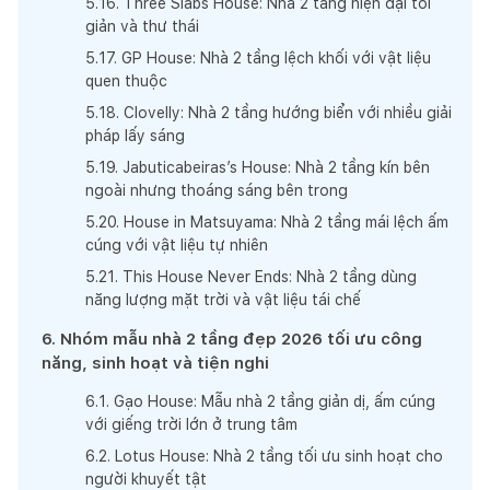
5
.
16
.
Three Slabs House: Nhà 2 tầng hiện đại tối
giản và thư thái
5
.
17
.
GP House: Nhà 2 tầng lệch khối với vật liệu
quen thuộc
5
.
18
.
Clovelly: Nhà 2 tầng hướng biển với nhiều giải
pháp lấy sáng
5
.
19
.
Jabuticabeiras’s House: Nhà 2 tầng kín bên
ngoài nhưng thoáng sáng bên trong
5
.
20
.
House in Matsuyama: Nhà 2 tầng mái lệch ấm
cúng với vật liệu tự nhiên
5
.
21
.
This House Never Ends: Nhà 2 tầng dùng
năng lượng mặt trời và vật liệu tái chế
6
.
Nhóm mẫu nhà 2 tầng đẹp 2026 tối ưu công
năng, sinh hoạt và tiện nghi
6
.
1
.
Gạo House: Mẫu nhà 2 tầng giản dị, ấm cúng
với giếng trời lớn ở trung tâm
6
.
2
.
Lotus House: Nhà 2 tầng tối ưu sinh hoạt cho
người khuyết tật