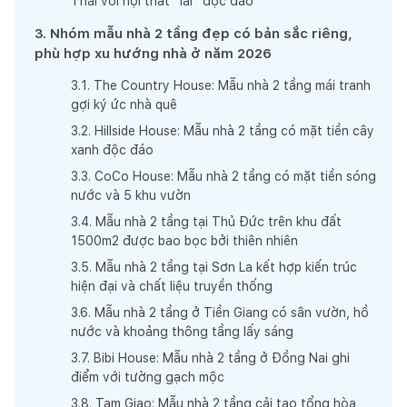
Thái với nội thất “lai” độc đáo
3
.
Nhóm mẫu nhà 2 tầng đẹp có bản sắc riêng,
phù hợp xu hướng nhà ở năm 2026
3
.
1
.
The Country House: Mẫu nhà 2 tầng mái tranh
gợi ký ức nhà quê
3
.
2
.
Hillside House: Mẫu nhà 2 tầng có mặt tiền cây
xanh độc đáo
3
.
3
.
CoCo House: Mẫu nhà 2 tầng có mặt tiền sóng
nước và 5 khu vườn
3
.
4
.
Mẫu nhà 2 tầng tại Thủ Đức trên khu đất
1500m2 được bao bọc bởi thiên nhiên
3
.
5
.
Mẫu nhà 2 tầng tại Sơn La kết hợp kiến trúc
hiện đại và chất liệu truyền thống
3
.
6
.
Mẫu nhà 2 tầng ở Tiền Giang có sân vườn, hồ
nước và khoảng thông tầng lấy sáng
3
.
7
.
Bibi House: Mẫu nhà 2 tầng ở Đồng Nai ghi
điểm với tường gạch mộc
3
.
8
.
Tam Giao: Mẫu nhà 2 tầng cải tạo tổng hòa