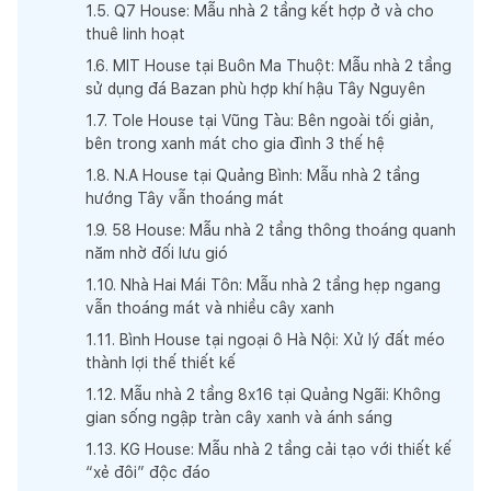
1
.
5
.
Q7 House: Mẫu nhà 2 tầng kết hợp ở và cho
thuê linh hoạt
1
.
6
.
MIT House tại Buôn Ma Thuột: Mẫu nhà 2 tầng
sử dụng đá Bazan phù hợp khí hậu Tây Nguyên
1
.
7
.
Tole House tại Vũng Tàu: Bên ngoài tối giản,
bên trong xanh mát cho gia đình 3 thế hệ
1
.
8
.
N.A House tại Quảng Bình: Mẫu nhà 2 tầng
hướng Tây vẫn thoáng mát
1
.
9
.
58 House: Mẫu nhà 2 tầng thông thoáng quanh
năm nhờ đối lưu gió
1
.
10
.
Nhà Hai Mái Tôn: Mẫu nhà 2 tầng hẹp ngang
vẫn thoáng mát và nhiều cây xanh
1
.
11
.
Bình House tại ngoại ô Hà Nội: Xử lý đất méo
thành lợi thế thiết kế
1
.
12
.
Mẫu nhà 2 tầng 8x16 tại Quảng Ngãi: Không
gian sống ngập tràn cây xanh và ánh sáng
1
.
13
.
KG House: Mẫu nhà 2 tầng cải tạo với thiết kế
“xẻ đôi” độc đáo