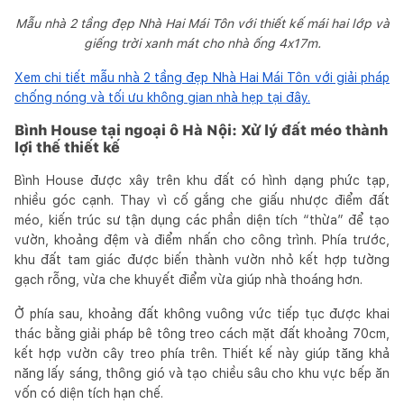
Mẫu nhà 2 tầng đẹp Nhà Hai Mái Tôn với thiết kế mái hai lớp và
giếng trời xanh mát cho nhà ống 4x17m.
Xem chi tiết mẫu nhà 2 tầng đẹp Nhà Hai Mái Tôn với giải pháp
chống nóng và tối ưu không gian nhà hẹp tại đây.
Bình House tại ngoại ô Hà Nội: Xử lý đất méo thành
lợi thế thiết kế
Bình House được xây trên khu đất có hình dạng phức tạp,
nhiều góc cạnh. Thay vì cố gắng che giấu nhược điểm đất
méo, kiến trúc sư tận dụng các phần diện tích “thừa” để tạo
vườn, khoảng đệm và điểm nhấn cho công trình. Phía trước,
khu đất tam giác được biến thành vườn nhỏ kết hợp tường
gạch rỗng, vừa che khuyết điểm vừa giúp nhà thoáng hơn.
Ở phía sau, khoảng đất không vuông vức tiếp tục được khai
thác bằng giải pháp bê tông treo cách mặt đất khoảng 70cm,
kết hợp vườn cây treo phía trên. Thiết kế này giúp tăng khả
năng lấy sáng, thông gió và tạo chiều sâu cho khu vực bếp ăn
vốn có diện tích hạn chế.