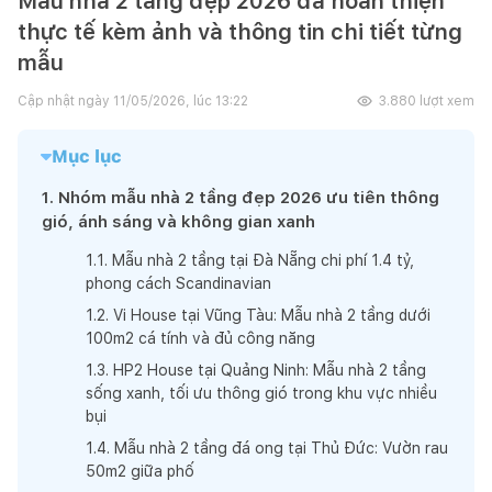
Mẫu nhà 2 tầng đẹp 2026 đã hoàn thiện
thực tế kèm ảnh và thông tin chi tiết từng
mẫu
Cập nhật ngày
11/05/2026, lúc 13:22
3.880
lượt xem
Mục lục
1
.
Nhóm mẫu nhà 2 tầng đẹp 2026 ưu tiên thông
gió, ánh sáng và không gian xanh
1
.
1
.
Mẫu nhà 2 tầng tại Đà Nẵng chi phí 1.4 tỷ,
phong cách Scandinavian
1
.
2
.
Vi House tại Vũng Tàu: Mẫu nhà 2 tầng dưới
100m2 cá tính và đủ công năng
1
.
3
.
HP2 House tại Quảng Ninh: Mẫu nhà 2 tầng
sống xanh, tối ưu thông gió trong khu vực nhiều
bụi
1
.
4
.
Mẫu nhà 2 tầng đá ong tại Thủ Đức: Vườn rau
50m2 giữa phố