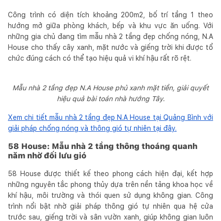
Công trình có diện tích khoảng 200m2, bố trí tầng 1 theo
hướng mở giữa phòng khách, bếp và khu vực ăn uống. Với
những gia chủ đang tìm mẫu nhà 2 tầng đẹp chống nóng, N.A
House cho thấy cây xanh, mặt nước và giếng trời khi được tổ
chức đúng cách có thể tạo hiệu quả vi khí hậu rất rõ rệt.
Mẫu nhà 2 tầng đẹp N.A House phủ xanh mặt tiền, giải quyết
hiệu quả bài toán nhà hướng Tây.
Xem chi tiết mẫu nhà 2 tầng đẹp N.A House tại Quảng Bình với
giải pháp chống nóng và thông gió tự nhiên tại đây.
58 House: Mẫu nhà 2 tầng thông thoáng quanh
năm nhờ đối lưu gió
58 House được thiết kế theo phong cách hiện đại, kết hợp
những nguyên tắc phong thủy dựa trên nền tảng khoa học về
khí hậu, môi trường và thói quen sử dụng không gian. Công
trình nổi bật nhờ giải pháp thông gió tự nhiên qua hệ cửa
trước sau, giếng trời và sân vườn xanh, giúp không gian luôn