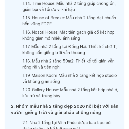
1
.
14
.
Time House: Mẫu nhà 2 tầng giúp chống ồn,
giảm bụi và tối ưu vi khí hậu
1
.
15
.
House of Breeze: Mẫu nhà 2 tầng đạt chuẩn
bền vững EDGE
1
.
16
.
Nostal House: Mặt tiền gạch giả cổ kết hợp
không gian mở nhiều ánh sáng
1
.
17
.
Mẫu nhà 2 tầng tại Đồng Nai: Thiết kế chữ T,
không cần giếng trời vẫn thoáng
1
.
18
.
Mẫu nhà 2 tầng 50m2: Thiết kế tối giản vẫn
rộng rãi và tiện nghi
1
.
19
.
Maison Kochi: Mẫu nhà 2 tầng kết hợp studio
và không gian sống
1
.
20
.
Gallery House: Mẫu nhà 2 tầng kết hợp nhà ở,
lưu trú và trưng bày
2
.
Nhóm mẫu nhà 2 tầng đẹp 2026 nổi bật với sân
vườn, giếng trời và giải pháp chống nóng
2
.
1
.
Nhà 2 tầng tại Vĩnh Phúc được bao bọc bởi
thiên nhiên và hồ bơi xanh mát