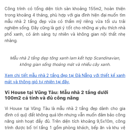
Công trình có tổng diện tích sàn khoảng 155m2, hoàn thiện
trong khoảng 4 tháng, phù hợp với gia đình hiện đại muốn tìm
mẫu nhà 2 tầng đẹp vừa có thẩm mỹ riêng vừa tối ưu trải
nghiệm sống. Đây cũng là gợi ý tốt cho những ai yêu thích nhà
phố xanh, có ánh sáng tự nhiên và không gian nội thất nhẹ
nhàng.
Mẫu nhà 2 tầng đẹp tông xanh lam kết hợp Scandinavian,
không gian sống thoáng mát và nhiều cây xanh.
Xem chi tiết mẫu nhà 2 tầng đẹp tại Đà Nẵng với thiết kế xanh
mát và thông gió tự nhiên tại đây.
Vi House tại Vũng Tàu: Mẫu nhà 2 tầng dưới
100m2 cá tính và đủ công năng
Vi House tại Vũng Tàu là mẫu nhà 2 tầng đẹp dành cho gia
đình có quỹ đất không quá lớn nhưng vẫn muốn đảm bảo công
năng sinh hoạt đầy đủ. Trên diện tích khoảng 9,5x10m, công
trình được bố trí tầng 1 gồm phòng khách, bếp ăn và khu vệ