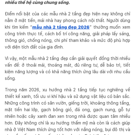
nhiều thế hệ cùng chung sống.
Điểm nổi bật của các mẫu nhà 2 tầng đẹp hiện nay không chỉ
nằm ở mặt tiền, mái nhà hay phong cách nội thất. Người dùng
khi tìm kiếm “
mẫu nhà 2 tầng đẹp 2026
” thường muốn xem
công trình thực tế, cách bố trí công năng, giải pháp lấy sáng,
thông gió, chống nóng, chi phí tham khảo và mức độ phù hợp
với diện tích đất của gia đình.
Vì vậy, một mẫu nhà 2 tầng đẹp cần giải quyết đồng thời nhiều
vấn đề: ở thoải mái, thoáng mát, đủ riêng tư, dễ bảo trì, tiết
kiệm năng lượng và có khả năng thích ứng lâu dài với nhu cầu
sống.
Trong năm 2026, xu hướng nhà 2 tầng tiếp tục nghiêng về
thiết kế xanh, tối ưu vi khí hậu và sử dụng vật liệu có bản sắc.
Những công trình có sân vườn, giếng trời, khoảng thông tầng,
mặt tiền hai lớp, gạch bông gió, đá ong, gạch nung, gỗ tự
nhiên hoặc cây xanh đan xen trong nhà được quan tâm nhiều
hơn. Đây không chỉ là xu hướng thẩm mỹ mà còn là cách giúp
nhà ở Việt Nam thích ứng tốt hơn với nắng nóng, bụi đô thị và