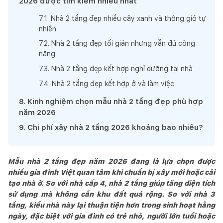
2026 được tìm kiếm nhiều nhất
7
.
1
.
Nhà 2 tầng đẹp nhiều cây xanh và thông gió tự
nhiên
7
.
2
.
Nhà 2 tầng đẹp tối giản nhưng vẫn đủ công
năng
7
.
3
.
Nhà 2 tầng đẹp kết hợp nghỉ dưỡng tại nhà
7
.
4
.
Nhà 2 tầng đẹp kết hợp ở và làm việc
8
.
Kinh nghiệm chọn mẫu nhà 2 tầng đẹp phù hợp
năm 2026
9
.
Chi phí xây nhà 2 tầng 2026 khoảng bao nhiêu?
Mẫu nhà 2 tầng đẹp năm 2026 đang là lựa chọn được
nhiều gia đình Việt quan tâm khi chuẩn bị xây mới hoặc cải
tạo nhà ở. So với nhà cấp 4, nhà 2 tầng giúp tăng diện tích
sử dụng mà không cần khu đất quá rộng. So với nhà 3
tầng, kiểu nhà này lại thuận tiện hơn trong sinh hoạt hằng
ngày, đặc biệt với gia đình có trẻ nhỏ, người lớn tuổi hoặc