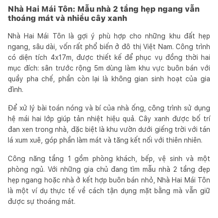
Nhà Hai Mái Tôn: Mẫu nhà 2 tầng hẹp ngang vẫn
thoáng mát và nhiều cây xanh
Nhà Hai Mái Tôn là gợi ý phù hợp cho những khu đất hẹp
ngang, sâu dài, vốn rất phổ biến ở đô thị Việt Nam. Công trình
có diện tích 4x17m, được thiết kế để phục vụ đồng thời hai
mục đích: sân trước rộng 5m dùng làm khu vực buôn bán với
quầy pha chế, phần còn lại là không gian sinh hoạt của gia
đình.
Để xử lý bài toán nóng và bí của nhà ống, công trình sử dụng
hệ mái hai lớp giúp tản nhiệt hiệu quả. Cây xanh được bố trí
đan xen trong nhà, đặc biệt là khu vườn dưới giếng trời với tán
lá xum xuê, góp phần làm mát và tăng kết nối với thiên nhiên.
Công năng tầng 1 gồm phòng khách, bếp, vệ sinh và một
phòng ngủ. Với những gia chủ đang tìm mẫu nhà 2 tầng đẹp
hẹp ngang hoặc nhà ở kết hợp buôn bán nhỏ, Nhà Hai Mái Tôn
là một ví dụ thực tế về cách tận dụng mặt bằng mà vẫn giữ
được sự thoáng mát.