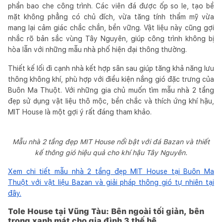
phần bao che công trình. Các viên đá được ốp so le, tạo bề
mặt không phẳng có chủ đích, vừa tăng tính thẩm mỹ vừa
mang lại cảm giác chắc chắn, bền vững. Vật liệu này cũng gợi
nhắc rõ bản sắc vùng Tây Nguyên, giúp công trình không bị
hòa lẫn với những mẫu nhà phố hiện đại thông thường.
Thiết kế lối đi cạnh nhà kết hợp sân sau giúp tăng khả năng lưu
thông không khí, phù hợp với điều kiện nắng gió đặc trưng của
Buôn Ma Thuột. Với những gia chủ muốn tìm mẫu nhà 2 tầng
đẹp sử dụng vật liệu thô mộc, bền chắc và thích ứng khí hậu,
MIT House là một gợi ý rất đáng tham khảo.
Mẫu nhà 2 tầng đẹp MIT House nổi bật với đá Bazan và thiết
kế thông gió hiệu quả cho khí hậu Tây Nguyên.
Xem chi tiết mẫu nhà 2 tầng đẹp MIT House tại Buôn Ma
Thuột với vật liệu Bazan và giải pháp thông gió tự nhiên tại
đây.
Tole House tại Vũng Tàu: Bên ngoài tối giản, bên
trong xanh mát cho gia đình 3 thế hệ