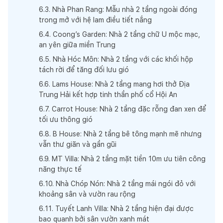
6
.
3
.
Nhà Phan Rang: Mẫu nhà 2 tầng ngoài đóng
trong mở với hệ lam điều tiết nắng
6
.
4
.
Coong’s Garden: Nhà 2 tầng chữ U mộc mạc,
an yên giữa miền Trung
6
.
5
.
Nhà Hóc Môn: Nhà 2 tầng với các khối hộp
tách rời để tăng đối lưu gió
6
.
6
.
Lams House: Nhà 2 tầng mang hơi thở Địa
Trung Hải kết hợp tinh thần phố cổ Hội An
6
.
7
.
Carrot House: Nhà 2 tầng đặc rỗng đan xen để
tối ưu thông gió
6
.
8
.
B House: Nhà 2 tầng bê tông mạnh mẽ nhưng
vẫn thư giãn và gần gũi
6
.
9
.
MT Villa: Nhà 2 tầng mặt tiền 10m ưu tiên công
năng thực tế
6
.
10
.
Nhà Chóp Nón: Nhà 2 tầng mái ngói đỏ với
khoảng sân và vườn rau rộng
6
.
11
.
Tuyết Lanh Villa: Nhà 2 tầng hiện đại được
bao quanh bởi sân vườn xanh mát