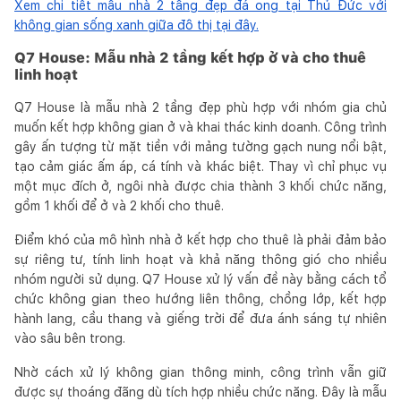
Xem chi tiết mẫu nhà 2 tầng đẹp đá ong tại Thủ Đức với
không gian sống xanh giữa đô thị tại đây.
Q7 House: Mẫu nhà 2 tầng kết hợp ở và cho thuê
linh hoạt
Q7 House là mẫu nhà 2 tầng đẹp phù hợp với nhóm gia chủ
muốn kết hợp không gian ở và khai thác kinh doanh. Công trình
gây ấn tượng từ mặt tiền với mảng tường gạch nung nổi bật,
tạo cảm giác ấm áp, cá tính và khác biệt. Thay vì chỉ phục vụ
một mục đích ở, ngôi nhà được chia thành 3 khối chức năng,
gồm 1 khối để ở và 2 khối cho thuê.
Điểm khó của mô hình nhà ở kết hợp cho thuê là phải đảm bảo
sự riêng tư, tính linh hoạt và khả năng thông gió cho nhiều
nhóm người sử dụng. Q7 House xử lý vấn đề này bằng cách tổ
chức không gian theo hướng liên thông, chồng lớp, kết hợp
hành lang, cầu thang và giếng trời để đưa ánh sáng tự nhiên
vào sâu bên trong.
Nhờ cách xử lý không gian thông minh, công trình vẫn giữ
được sự thoáng đãng dù tích hợp nhiều chức năng. Đây là mẫu