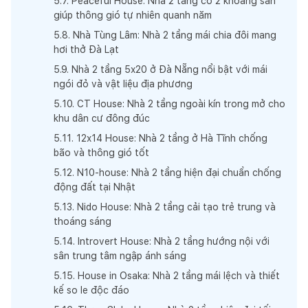
5
.
7
.
Peaceful House: Nhà 2 tầng có 2 khoảng sân
giúp thông gió tự nhiên quanh năm
5
.
8
.
Nhà Tùng Lâm: Nhà 2 tầng mái chia đôi mang
hơi thở Đà Lạt
5
.
9
.
Nhà 2 tầng 5x20 ở Đà Nẵng nổi bật với mái
ngói đỏ và vật liệu địa phương
5
.
10
.
CT House: Nhà 2 tầng ngoài kín trong mở cho
khu dân cư đông đúc
5
.
11
.
12x14 House: Nhà 2 tầng ở Hà Tĩnh chống
bão và thông gió tốt
5
.
12
.
N10-house: Nhà 2 tầng hiện đại chuẩn chống
động đất tại Nhật
5
.
13
.
Nido House: Nhà 2 tầng cải tạo trẻ trung và
thoáng sáng
5
.
14
.
Introvert House: Nhà 2 tầng hướng nội với
sân trung tâm ngập ánh sáng
5
.
15
.
House in Osaka: Nhà 2 tầng mái lệch và thiết
kế so le độc đáo