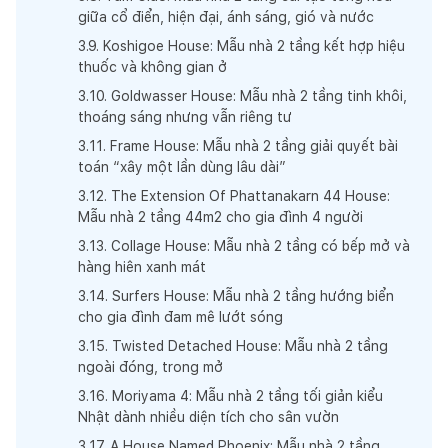
giữa cổ điển, hiện đại, ánh sáng, gió và nước
3
.
9
.
Koshigoe House: Mẫu nhà 2 tầng kết hợp hiệu
thuốc và không gian ở
3
.
10
.
Goldwasser House: Mẫu nhà 2 tầng tinh khôi,
thoáng sáng nhưng vẫn riêng tư
3
.
11
.
Frame House: Mẫu nhà 2 tầng giải quyết bài
toán “xây một lần dùng lâu dài”
3
.
12
.
The Extension Of Phattanakarn 44 House:
Mẫu nhà 2 tầng 44m2 cho gia đình 4 người
3
.
13
.
Collage House: Mẫu nhà 2 tầng có bếp mở và
hàng hiên xanh mát
3
.
14
.
Surfers House: Mẫu nhà 2 tầng hướng biển
cho gia đình đam mê lướt sóng
3
.
15
.
Twisted Detached House: Mẫu nhà 2 tầng
ngoài đóng, trong mở
3
.
16
.
Moriyama 4: Mẫu nhà 2 tầng tối giản kiểu
Nhật dành nhiều diện tích cho sân vườn
3
.
17
.
A House Named Phoenix: Mẫu nhà 2 tầng