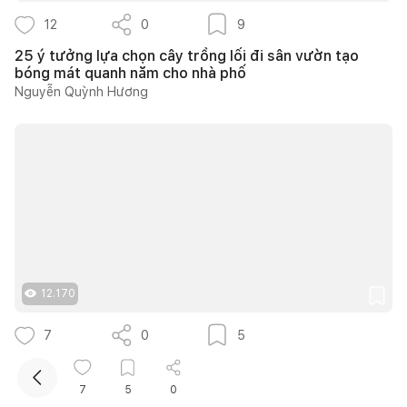
12
0
9
25 ý tưởng lựa chọn cây trồng lối đi sân vườn tạo
bóng mát quanh năm cho nhà phố
Nguyễn Quỳnh Hương
Kết nối thiết kế, thi công
Mua sắm hoàn thiện nhà
12.170
7
0
5
Căn hộ 150m2 tại The Estella thiết kế phong cách
Farmhouse thanh lịch và ấm áp
7
5
0
139DESIGN