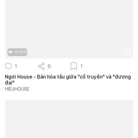
13.059
1
0
1
Ngơi House - Bản hòa tấu giữa "cổ truyền" và "đương
đại"
HIEUHOUSE