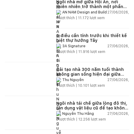
Ngôi nhà mở giữa Hội An, nơi
thiên nhiên trở thành một phần
của cuộc sống
27/06/2026,
AN NAM Design and Build
1
lượt thích |
11.172
lượt xem
5 điều cần tính trước khi thiết kế
biệt thự hướng Tây
27/06/2026,
3A Signature
2
lượt thích |
11.916
lượt xem
Cải tạo nhà 300 năm tuổi thành
không gian sống hiện đại giữa
thiên nhiên
27/06/2026,
Thu Nguyễn
1
lượt thích |
10.101
lượt xem
Ngôi nhà tái chế giữa lòng đô thị,
tận dụng vật liệu cũ để tạo không
gian sống linh hoạt
27/06/2026,
Nguyễn Thu Hằng
2
lượt thích |
12.256
lượt xem