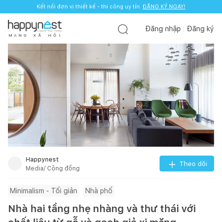
Kết nối đơn vị thiết kế - thi công uy tín.
ĐĂNG KÝ NGAY!
Đăng nhập
Đăng ký
M
Ạ
N
G
X
Ã
H
Ộ
I
Happynest
Theo dõi
Media/ Cộng đồng
Minimalism - Tối giản
Nhà phố
Nhà hai tầng nhẹ nhàng và thư thái với