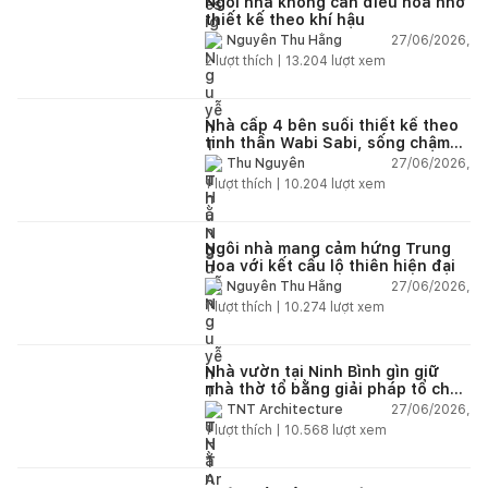
Ngôi nhà không cần điều hòa nhờ
thiết kế theo khí hậu
27/06/2026,
Nguyễn Thu Hằng
2
lượt thích |
13.204
lượt xem
Nhà cấp 4 bên suối thiết kế theo
tinh thần Wabi Sabi, sống chậm
giữa thiên nhiên
27/06/2026,
Thu Nguyễn
1
lượt thích |
10.204
lượt xem
Ngôi nhà mang cảm hứng Trung
Hoa với kết cấu lộ thiên hiện đại
27/06/2026,
Nguyễn Thu Hằng
1
lượt thích |
10.274
lượt xem
Nhà vườn tại Ninh Bình gìn giữ
nhà thờ tổ bằng giải pháp tổ chức
lại không gian
27/06/2026,
TNT Architecture
1
lượt thích |
10.568
lượt xem