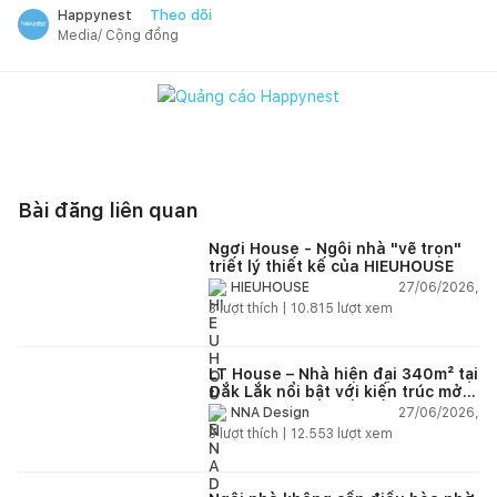
Theo dõi
Happynest
Media/ Cộng đồng
Bài đăng liên quan
Ngơi House - Ngôi nhà "vẽ trọn"
triết lý thiết kế của HIEUHOUSE
27/06/2026,
HIEUHOUSE
3
lượt thích |
10.815
lượt xem
LT House – Nhà hiện đại 340m² tại
Đắk Lắk nổi bật với kiến trúc mở
và hệ sân vườn kết nối thiên
27/06/2026,
NNA Design
nhiên
3
lượt thích |
12.553
lượt xem