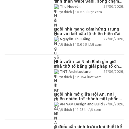
tinh thần Wabi Sabi, sống chậm
giữa thiên nhiên
27/06/2026,
Thu Nguyễn
1
lượt thích |
10.553
lượt xem
Ngôi nhà mang cảm hứng Trung
Hoa với kết cấu lộ thiên hiện đại
27/06/2026,
Nguyễn Thu Hằng
1
lượt thích |
10.658
lượt xem
Nhà vườn tại Ninh Bình gìn giữ
nhà thờ tổ bằng giải pháp tổ chức
lại không gian
27/06/2026,
TNT Architecture
1
lượt thích |
12.354
lượt xem
Ngôi nhà mở giữa Hội An, nơi
thiên nhiên trở thành một phần
của cuộc sống
27/06/2026,
AN NAM Design and Build
1
lượt thích |
11.234
lượt xem
5 điều cần tính trước khi thiết kế