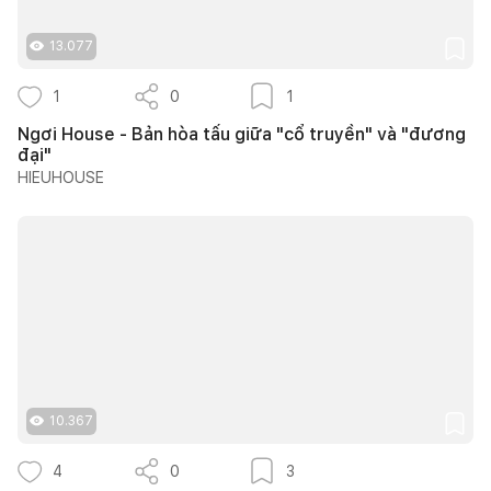
13.077
1
0
1
Ngơi House - Bản hòa tấu giữa "cổ truyền" và "đương
đại"
HIEUHOUSE
10.367
4
0
3