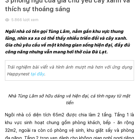
3 phòng ngủ của gia chủ yêu cây xanh và
thích sự thoáng sáng
5.866
lượt xem
Ngôi nhà có tên gọi Tùng Lâm, nằm gần khu vực thung 
lũng, nhìn xa xa có thể thấy nhiều triền đồi và cây xanh. 
Gia chủ yêu cầu về một không gian sống hiện đại, đầy đủ 
công năng nhưng vẫn mang hơi thở của Đà Lạt.
Trải nghiệm bài viết và hình ảnh mượt mà hơn với ứng dụng
Happynest
tại đây
.
Nhà Tùng Lâm sở hữu dáng vẻ hiện đại, cá tính ngay từ mặt 
tiền
Ngôi nhà có diện tích 65m2 được chia làm 2 tầng. Tầng 1 là 
khu vực sinh hoạt chung gồm phòng khách, bếp - ăn rộng 
32m2, ngoài ra còn có phòng vệ sinh, khu giặt sấy và phòng 
đa năng. Tầng 2 trọn vẹn dành cho không gian nghỉ ngơi riêng 