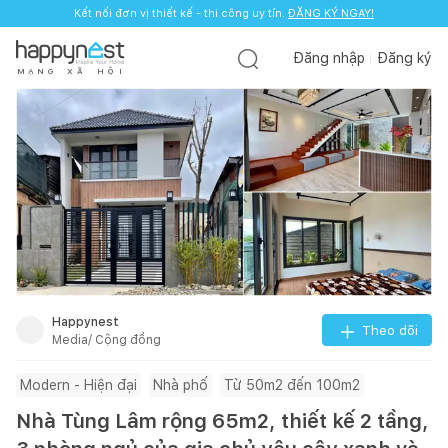
Kết nối đơn vị thiết kế - thi công uy tín.
ĐĂNG KÝ NGAY!
Đăng nhập
Đăng ký
M
Ạ
N
G
X
Ã
H
Ộ
I
Happynest
Theo dõi
Media/ Cộng đồng
Modern - Hiện đại
Nhà phố
Từ 50m2 đến 100m2
Nhà Tùng Lâm rộng 65m2, thiết kế 2 tầng,