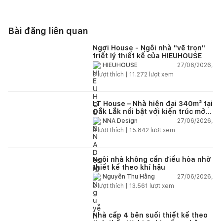
Bài đăng liên quan
Ngơi House - Ngôi nhà "vẽ trọn"
triết lý thiết kế của HIEUHOUSE
27/06/2026,
HIEUHOUSE
3
lượt thích |
11.272
lượt xem
LT House – Nhà hiện đại 340m² tại
Đắk Lắk nổi bật với kiến trúc mở
và hệ sân vườn kết nối thiên
27/06/2026,
NNA Design
nhiên
3
lượt thích |
15.842
lượt xem
Ngôi nhà không cần điều hòa nhờ
thiết kế theo khí hậu
27/06/2026,
Nguyễn Thu Hằng
2
lượt thích |
13.561
lượt xem
Nhà cấp 4 bên suối thiết kế theo