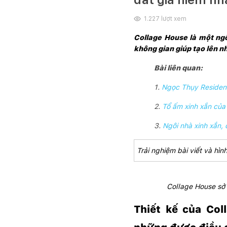
1.227
lượt xem
Collage House là một ngô
không gian giúp tạo lên n
Bài liên quan:
1.
Ngọc Thụy Residence
2.
Tổ ấm xinh xắn của 
3.
Ngôi nhà xinh xắn, 
Trải nghiệm bài viết và h
Collage House sở 
Thiết kế của Col