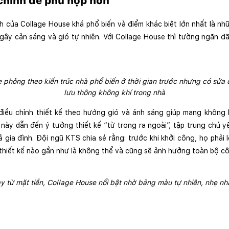
chỉnh để phù hợp hơn
h của Collage House khá phổ biến và điểm khác biệt lớn nhất là nhữ
ây cản sáng và gió tự nhiên. Với Collage House thì tường ngăn đã đ
 phỏng theo kiến trúc nhà phổ biến ở thời gian trước nhưng có sửa đ
lưu thông không khí trong nhà
iều chỉnh thiết kế theo hướng gió và ánh sáng giúp mang không k
này dẫn đến ý tưởng thiết kế “từ trong ra ngoài”, tập trung chủ yế
 gia đình. Đội ngũ KTS chia sẻ rằng: trước khi khởi công, họ phải 
 thiết kế nào gần như là không thể và cũng sẽ ảnh hưởng toàn bộ cô
y từ mặt tiền, Collage House nổi bật nhờ bảng màu tự nhiên, nhẹ nh