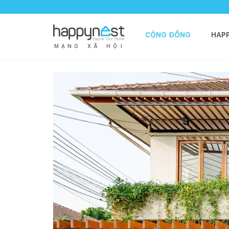
CỘNG ĐỒNG
HAP
M
Ạ
N
G
X
Ã
H
Ộ
I