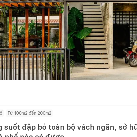
hố
Từ 100m2 đến 200m2
g suốt đập bỏ toàn bộ vách ngăn, sở h
hà phố nào có được