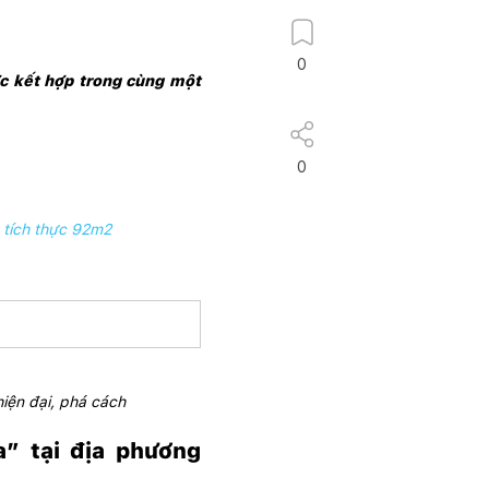
0
c kết hợp trong cùng một 
0
n tích thực 92m2
iện đại, phá cách 
” tại địa phương 