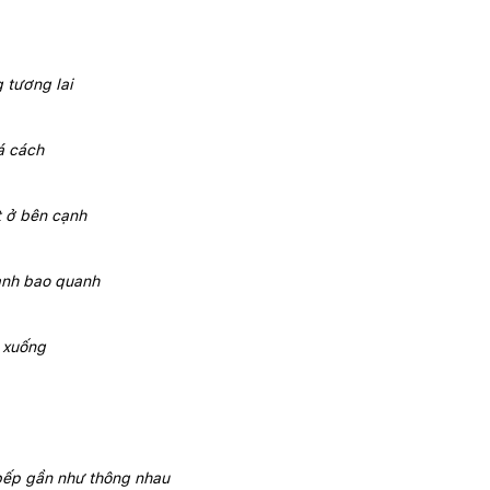
 tương lai 
á cách 
t ở bên cạnh 
anh bao quanh
 xuống 
bếp gần như thông nhau