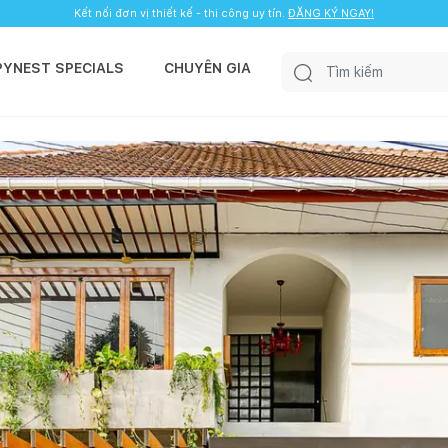
Kết nối đơn vị thiết kế - thi công uy tín.
ĐĂNG KÝ NGAY!
PYNEST SPECIALS
CHUYÊN GIA