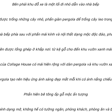
Bên phải khu đỗ xe là một lối đi nhỏ dẫn vào nhà bếp 
 được trồng những cây nhỏ, phần giàn pergola để trồng cây leo trong
à bếp phía sau với phần mái kính và nội thất dạng mộc độc đáo, ph
iên được lồng ghép ở khắp nơi: từ kệ gỗ cho đến khu vườn xanh má
của Collage House có mái hiên rộng với dàn pergola và khu vườn x
rgola tạo nên hiệu ứng ánh sáng đẹp mắt mỗi khi có ánh nắng chiếu
Phần hiên bê tông ốp gỗ mộc ấn tượng 
chính dạng mở, không hề có tường ngăn, phòng khách, phòng ăn và 