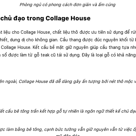
Phòng ngủ có phong cách đơn giản và ấm cúng 
 chủ đạo trong Collage House
t liệu cho Collage House, chất liệu thô được ưu tiên sử dụng để rút
khiết, dung dị cho không gian. Cầu thang được đúc nguyên khối từ 
g Collage House. Kết cầu bề mặt giữ nguyên giúp cầu thang tựa nh
sổ được làm từ gỗ teak cũ tái sử dụng. Đây là loại gỗ có khả năng
n ngoài, Collage House đã dễ dàng gây ấn tượng bởi nét thô mộc v
ết cấu bê tông trần kết hợp gỗ tự nhiên là ngôn ngữ thiết kế chủ đạ
c làm bằng bê tông, cạnh bức tường vẫn giữ nguyên vẫn từ việc ốp