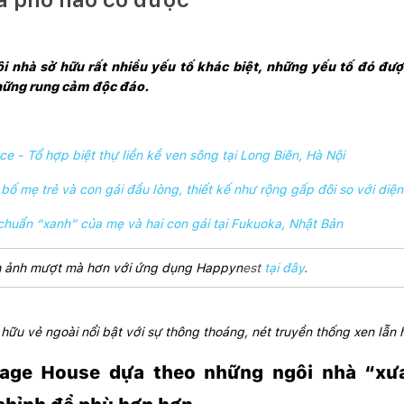
i nhà sở hữu rất nhiều yếu tố khác biệt, những yếu tố đó đượ
hững rung cảm độc đáo. 
 - Tổ hợp biệt thự liền kề ven sông tại Long Biên, Hà Nội
bố mẹ trẻ và con gái đầu lòng, thiết kế như rộng gấp đôi so với diệ
chuẩn “xanh” của mẹ và hai con gái tại Fukuoka, Nhật Bản
ình ảnh mượt mà hơn với ứng dụng Happyn
est
tại đây
.
hữu vẻ ngoài nổi bật với sự thông thoáng, nét truyền thống xen lẫn h
lage House dựa theo những ngôi nhà “xưa