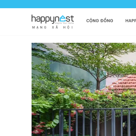
CỘNG ĐỒNG
HAP
M
Ạ
N
G
X
Ã
H
Ộ
I