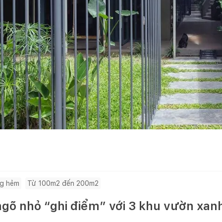
ng hẻm
Từ 100m2 đến 200m2
gõ nhỏ “ghi điểm” với 3 khu vườn xanh