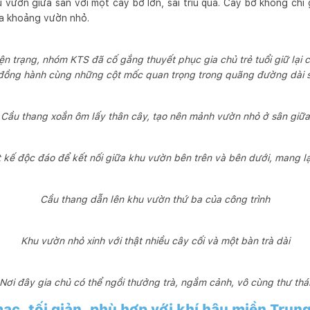
u vườn giữa sân với một cây bơ lớn, sai trĩu quả. Cây bơ không ch
ủa khoảng vườn nhỏ.
ện trạng, nhóm KTS đã cố gắng thuyết phục gia chủ trẻ tuổi giữ lại c
 đồng hành cùng những cột mốc quan trọng trong quãng đường dài sắ
Cầu thang xoắn ôm lấy thân cây, tạo nên mảnh vườn nhỏ ở sân giữa
kế độc đáo để kết nối giữa khu vườn bên trên và bên dưới, mang lại 
Cầu thang dẫn lên khu vườn thứ ba của công trình
Khu vườn nhỏ xinh với thật nhiều cây cối và một bàn trà dài
Nơi đây gia chủ có thể ngồi thưởng trà, ngắm cảnh, vô cùng thư thá
c, tối giản, phù hợp với khí hậu miền Trun