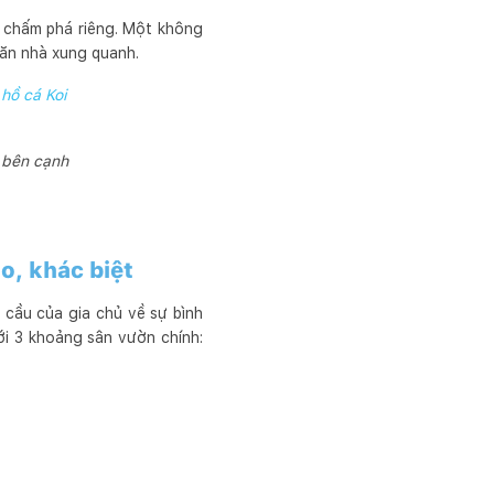
 chấm phá riêng. Một không
căn nhà xung quanh.
 hồ cá Koi
h bên cạnh
o, khác biệt
 cầu của gia chủ về sự bình
ới 3 khoảng sân vườn chính: