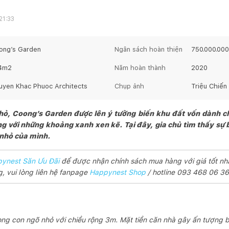
21:33
ong’s Garden
Ngân sách hoàn thiện
750.000.000
4
m2
Năm hoàn thành
2020
uyen Khac Phuoc Architects
Chụp ảnh
Triệu Chiến
ỏ, Coong’s Garden được lên ý tưởng biến khu đất vốn dành c
 với những khoảng xanh xen kẽ. Tại đây, gia chủ tìm thấy sự bì
 nhỏ của mình.
ynest Săn Ưu Đãi
để được nhận chính sách mua hàng với giá tốt nh
, vui lòng liên hệ fanpage
Happynest Shop
/ hotline 093 468 06 36 
ng con ngõ nhỏ với chiều rộng 3m. Mặt tiền căn nhà gây ấn tượng b