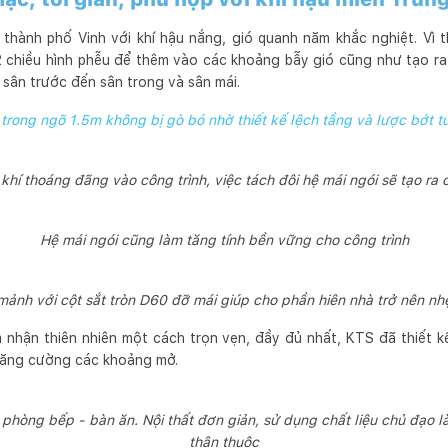
 thành phố Vinh với khí hậu nắng, gió quanh năm khắc nghiệt. Vì
2 chiều hình phễu để thêm vào các khoảng bẫy gió cũng như tạo 
ừ sân trước đến sân trong và sân mái.
trong ngõ 1.5m không bị gò bó nhờ thiết kế lệch tầng và lược bớt 
í thoáng đãng vào công trình, việc tách đôi hệ mái ngói sẽ tạo ra
Hệ mái ngói cũng làm tăng tính bền vững cho công trình
mảnh với cột sắt tròn D60 đỡ mái giúp cho phần hiên nhà trở nên n
 nhận thiên nhiên một cách trọn vẹn, đầy đủ nhất, KTS đã thiết kế
 tăng cường các khoảng mở.
 phòng bếp - bàn ăn. Nội thất đơn giản, sử dụng chất liệu chủ đạo l
thân thuộc