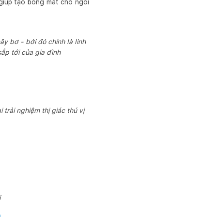
ỉ giúp tạo bóng mát cho ngôi
ây bơ - bởi đó chính là linh
p tới của gia đình
trải nghiệm thị giác thú vị
i
g