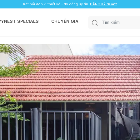
Kết nối đơn vị thiết kế - thi công uy tín.
ĐĂNG KÝ NGAY!
PYNEST SPECIALS
CHUYÊN GIA