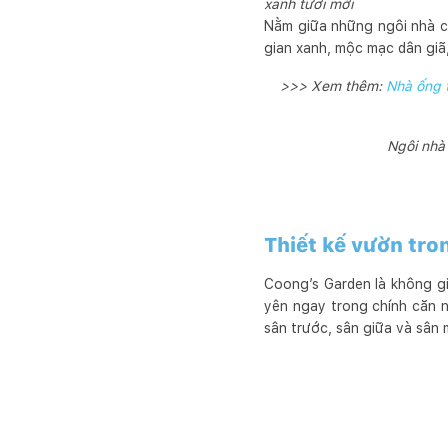
xanh tươi mới
Nằm giữa những ngôi nhà c
gian xanh, mộc mạc dân giã
>>> Xem thêm:
Nhà ống t
Ngôi nhà 
Thiết kế vườn tro
Coong’s Garden là không gi
yên ngay trong chính căn n
sân trước, sân giữa và sân 