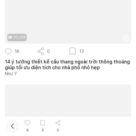
10.258
16
0
13
14 ý tưởng thiết kế cầu thang ngoài trời thông thoáng
Kết nối thiết kế, thi công
giúp tối ưu diện tích cho nhà phố nhỏ hẹp
Như Ý
Mua sắm hoàn thiện nhà
6
5
0