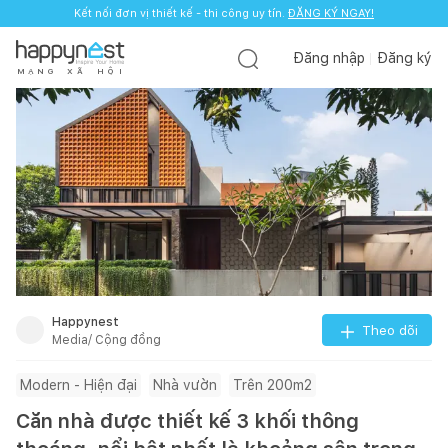
Kết nối đơn vị thiết kế - thi công uy tín.
ĐĂNG KÝ NGAY!
Đăng nhập
Đăng ký
M
Ạ
N
G
X
Ã
H
Ộ
I
Happynest
Theo dõi
Media/ Cộng đồng
Modern - Hiện đại
Nhà vườn
Trên 200m2
Căn nhà được thiết kế 3 khối thông