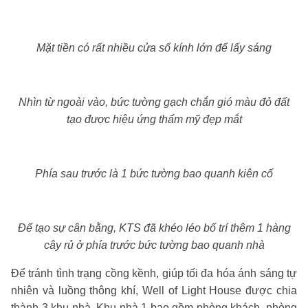
Mặt tiền có rất nhiều cửa sổ kính lớn để lấy sáng
Nhìn từ ngoài vào, bức tường gạch chắn gió màu đỏ đất
tạo được hiệu ứng thẩm mỹ đẹp mắt
Phía sau trước là 1 bức tường bao quanh kiên cố
Để tạo sự cân bằng, KTS đã khéo léo bố trí thêm 1 hàng
cây rủ ở phía trước bức tường bao quanh nhà
Để tránh tình trạng cồng kềnh, giúp tối đa hóa ánh sáng tự
nhiên và luồng thông khí, Well of Light House được chia
thành 3 khu nhà. Khu nhà 1 bao gồm phòng khách, phòng