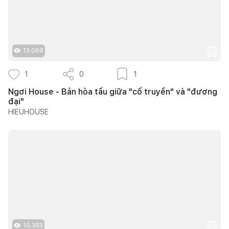
13.069
1
0
1
Ngơi House - Bản hòa tấu giữa "cổ truyền" và "đương
đại"
HIEUHOUSE
10.363