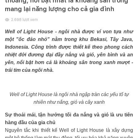
thoáng, nổi bật nhất là khoảng sân trong
mang lại năng lượng cho cả gia đình
2.698
lượt xem
Well of Light House - ngôi nhà được ví von tựa như
một "ốc đảo nhỏ" nằm trong khu Bekasi, Tây Java,
Indonesia. Công trình được thiết kế theo phong cách
nhiệt đới đương đại đầy nắng và gió, yên bình và an
yên, nổi bật hơn cả là khoảng sân trong xanh mượt -
trái tim của ngôi nhà.
Well of Light House là ngôi nhà ngập tràn các yếu tố tự
nhiên như nắng, gió và cây xanh
Sự thoải mái, tận hưởng tối đa nắng và gió là ưu tiên
hàng đầu của gia chủ
Nguyên tắc khi thiết kế Well of Light House là xây dựng
một hệ thống làm mát thụ động, tối ưu hóa khả năng xuyên