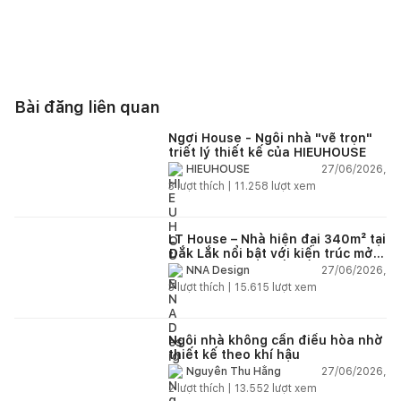
Bài đăng liên quan
Ngơi House - Ngôi nhà "vẽ trọn"
triết lý thiết kế của HIEUHOUSE
27/06/2026,
HIEUHOUSE
3
lượt thích |
11.258
lượt xem
LT House – Nhà hiện đại 340m² tại
Đắk Lắk nổi bật với kiến trúc mở
và hệ sân vườn kết nối thiên
27/06/2026,
NNA Design
nhiên
3
lượt thích |
15.615
lượt xem
Ngôi nhà không cần điều hòa nhờ
thiết kế theo khí hậu
27/06/2026,
Nguyễn Thu Hằng
2
lượt thích |
13.552
lượt xem