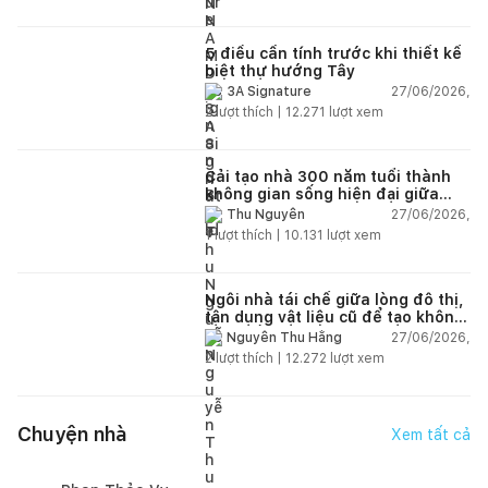
5 điều cần tính trước khi thiết kế
biệt thự hướng Tây
27/06/2026,
3A Signature
2
lượt thích |
12.271
lượt xem
Cải tạo nhà 300 năm tuổi thành
không gian sống hiện đại giữa
thiên nhiên
27/06/2026,
Thu Nguyễn
1
lượt thích |
10.131
lượt xem
Ngôi nhà tái chế giữa lòng đô thị,
tận dụng vật liệu cũ để tạo không
gian sống linh hoạt
27/06/2026,
Nguyễn Thu Hằng
2
lượt thích |
12.272
lượt xem
Chuyện nhà
Xem tất cả