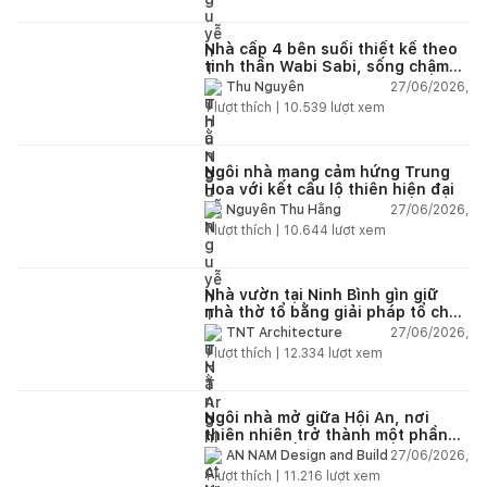
Nhà cấp 4 bên suối thiết kế theo
tinh thần Wabi Sabi, sống chậm
giữa thiên nhiên
27/06/2026,
Thu Nguyễn
1
lượt thích |
10.539
lượt xem
Ngôi nhà mang cảm hứng Trung
Hoa với kết cấu lộ thiên hiện đại
27/06/2026,
Nguyễn Thu Hằng
1
lượt thích |
10.644
lượt xem
Nhà vườn tại Ninh Bình gìn giữ
nhà thờ tổ bằng giải pháp tổ chức
lại không gian
27/06/2026,
TNT Architecture
1
lượt thích |
12.334
lượt xem
Ngôi nhà mở giữa Hội An, nơi
thiên nhiên trở thành một phần
của cuộc sống
27/06/2026,
AN NAM Design and Build
1
lượt thích |
11.216
lượt xem