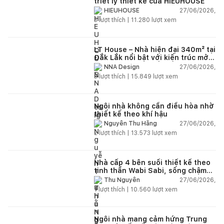
triết lý thiết kế của HIEUHOUSE
27/06/2026,
HIEUHOUSE
3
lượt thích |
11.280
lượt xem
LT House – Nhà hiện đại 340m² tại
Đắk Lắk nổi bật với kiến trúc mở
và hệ sân vườn kết nối thiên
27/06/2026,
NNA Design
nhiên
3
lượt thích |
15.849
lượt xem
Ngôi nhà không cần điều hòa nhờ
thiết kế theo khí hậu
27/06/2026,
Nguyễn Thu Hằng
2
lượt thích |
13.573
lượt xem
Nhà cấp 4 bên suối thiết kế theo
tinh thần Wabi Sabi, sống chậm
giữa thiên nhiên
27/06/2026,
Thu Nguyễn
1
lượt thích |
10.560
lượt xem
Ngôi nhà mang cảm hứng Trung