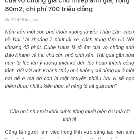
của vợ chồng gia chủ nhiếp ảnh gia, rộng
80m2, chi phí 700 triệu đồng
83.498
lượt xem
Nằm trên một con phố thoải xuống từ Đồi Thằn Lằn, cách
hồ Đại Lải khoảng 7 phút lái xe, cách trung tâm Hà Nội
khoảng 45 phút, Cube Haus là tổ ấm của vợ chồng anh
Bảo Khánh và hai chú cún nhỏ xinh xắn. Trải qua gần nửa
năm từ lúc lên ý tưởng thiết kế đến lúc hoàn thành công
trình, đối với anh Khánh “Xây nhà không chỉ dừng lại ở một
nơi để ở mà đó còn là một chuyến phiêu lưu vì sẽ học
thêm được nhiều kiến thức, kĩ năng từ cả quá trình”.
Căn nhà như một khối cubic trắng muốt hiện đại mà rất
tinh tế
Cũng là người làm việc trong lĩnh vực sáng tạo nên anh