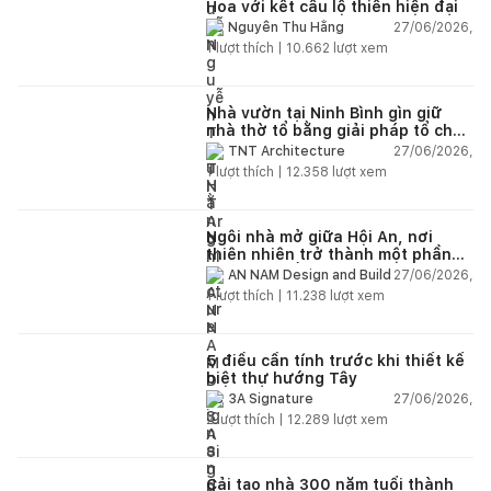
Hoa với kết cấu lộ thiên hiện đại
27/06/2026,
Nguyễn Thu Hằng
1
lượt thích |
10.662
lượt xem
Nhà vườn tại Ninh Bình gìn giữ
nhà thờ tổ bằng giải pháp tổ chức
lại không gian
27/06/2026,
TNT Architecture
1
lượt thích |
12.358
lượt xem
Ngôi nhà mở giữa Hội An, nơi
thiên nhiên trở thành một phần
của cuộc sống
27/06/2026,
AN NAM Design and Build
1
lượt thích |
11.238
lượt xem
5 điều cần tính trước khi thiết kế
biệt thự hướng Tây
27/06/2026,
3A Signature
2
lượt thích |
12.289
lượt xem
Cải tạo nhà 300 năm tuổi thành