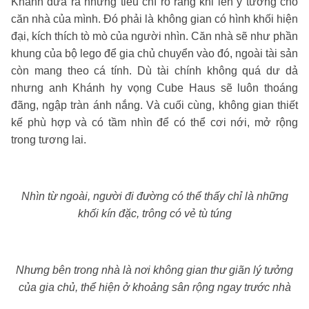
Khánh đưa ra những tiêu chí rõ ràng khi lên ý tưởng cho
căn nhà của mình. Đó phải là không gian có hình khối hiện
đại, kích thích tò mò của người nhìn. Căn nhà sẽ như phần
khung của bộ lego để gia chủ chuyển vào đó, ngoài tài sản
còn mang theo cá tính. Dù tài chính không quá dư dả
nhưng anh Khánh hy vọng Cube Haus sẽ luôn thoáng
đãng, ngập tràn ánh nắng. Và cuối cùng, không gian thiết
kế phù hợp và có tầm nhìn để có thể cơi nới, mở rộng
trong tương lai.
Nhìn từ ngoài, người đi đường có thể thấy chỉ là những
khối kín đặc, trông có vẻ tù túng
Nhưng bên trong nhà là nơi không gian thư giãn lý tưởng
của gia chủ, thể hiện ở khoảng sân rộng ngay trước nhà