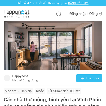
Kết nối đơn vị thiết kế - thi công uy tín.
Kết nối đơn vị thiết kế - thi công uy tín.
ĐĂNG KÝ NGAY!
ĐĂNG KÝ NGAY!
Đăng nhập
Đăng ký
M
Ạ
N
G
X
Ã
H
Ộ
I
Happynest
Theo dõi
Media/ Cộng đồng
Modern - Hiện đại
Khác
Từ 50m2 đến 100m2
Căn nhà thơ mộng, bình yên tại Vĩnh Phúc