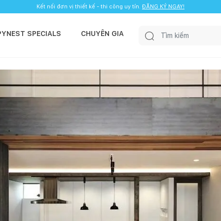
Kết nối đơn vị thiết kế - thi công uy tín.
ĐĂNG KÝ NGAY!
PYNEST SPECIALS
CHUYÊN GIA