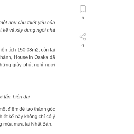
5
một nhu cầu thiết yếu của
ết kế và xây dựng ngôi nhà
0
iện tích 150,08m2, còn lại
 thành, House in Osaka đã
những giây phút nghỉ ngơi
i tắn, hiện đại
 một điểm để tạo thành góc
hiết kế này không chỉ có ý
ng mùa mưa tại Nhật Bản.