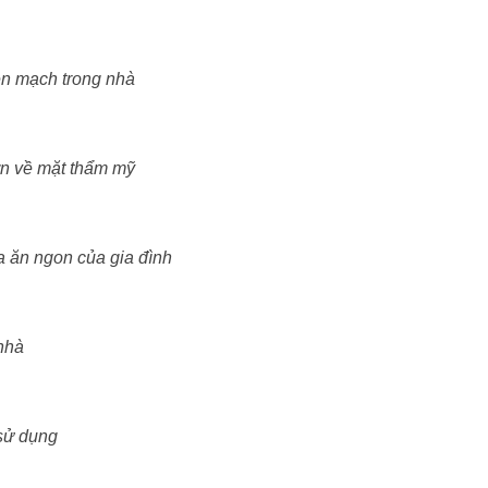
ền mạch trong nhà
ơn về mặt thẩm mỹ
a ăn ngon của gia đình
 nhà
 sử dụng