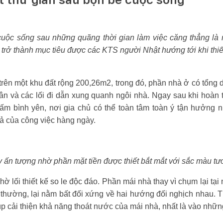
uộc sống sau những quãng thời gian làm việc căng thẳng là 
trở thành mục tiêu được các KTS người Nhật hướng tới khi thi
trên một khu đất rộng 200,26m2, trong đó, phần nhà ở có tổng d
ân và các lối đi dẫn xung quanh ngôi nhà. Ngay sau khi hoàn
 ấm bình yên, nơi gia chủ có thể toàn tâm toàn ý tận hưởng 
vả của công việc hàng ngày.
 ấn tượng nhờ phần mặt tiền được thiết bắt mắt với sắc màu tươ
ờ lối thiết kế so le độc đáo. Phần mái nhà thay vì chụm lại tại
thường, lại nằm bất đối xứng về hai hướng đối nghịch nhau. T
p cải thiện khả năng thoát nước của mái nhà, nhất là vào nhữ