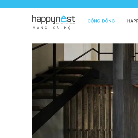
CỘNG ĐỒNG
HAP
M
Ạ
N
G
X
Ã
H
Ộ
I