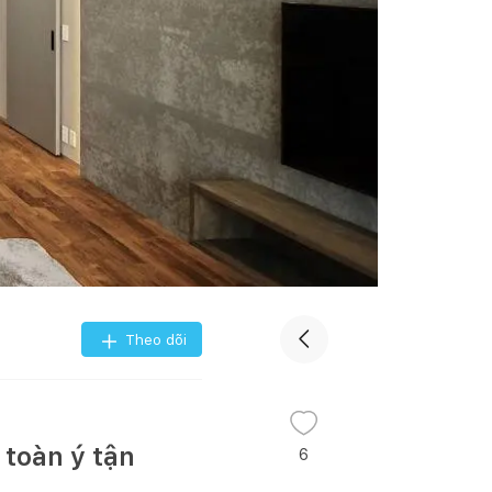
Theo dõi
 toàn ý tận
6