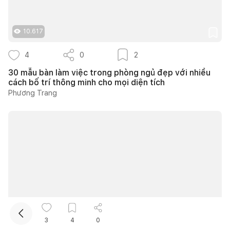
10.617
4
0
2
30 mẫu bàn làm việc trong phòng ngủ đẹp với nhiều
cách bố trí thông minh cho mọi diện tích
Phương Trang
Kết nối thiết kế, thi công
43.304
3
4
0