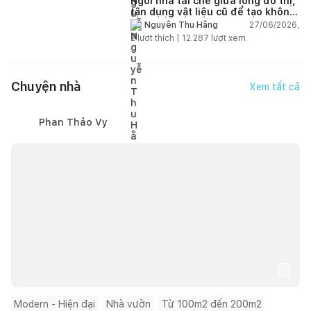
Ngôi nhà tái chế giữa lòng đô thị,
tận dụng vật liệu cũ để tạo không
gian sống linh hoạt
27/06/2026,
Nguyễn Thu Hằng
2
lượt thích |
12.287
lượt xem
Chuyện nhà
Xem tất cả
Phan Thảo Vy
Modern - Hiện đại
Nhà vườn
Từ 100m2 đến 200m2