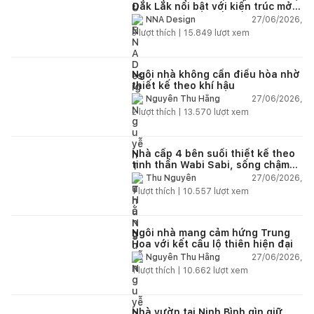
Đắk Lắk nổi bật với kiến trúc mở
và hệ sân vườn kết nối thiên
27/06/2026,
NNA Design
nhiên
3
lượt thích |
15.849
lượt xem
Ngôi nhà không cần điều hòa nhờ
thiết kế theo khí hậu
27/06/2026,
Nguyễn Thu Hằng
2
lượt thích |
13.570
lượt xem
Nhà cấp 4 bên suối thiết kế theo
tinh thần Wabi Sabi, sống chậm
giữa thiên nhiên
27/06/2026,
Thu Nguyễn
1
lượt thích |
10.557
lượt xem
Ngôi nhà mang cảm hứng Trung
Hoa với kết cấu lộ thiên hiện đại
27/06/2026,
Nguyễn Thu Hằng
1
lượt thích |
10.662
lượt xem
Nhà vườn tại Ninh Bình gìn giữ