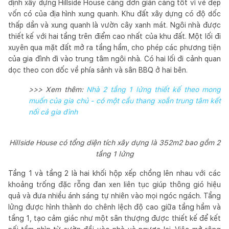
định xây dựng Hillside House càng đơn giản càng tốt vì vẻ đẹp
vốn có của địa hình xung quanh. Khu đất xây dựng có độ dốc
thấp dần và xung quanh là vườn cây xanh mát. Ngôi nhà được
thiết kế với hai tầng trên điểm cao nhất của khu đất. Một lối đi
xuyên qua mặt đất mở ra tầng hầm, cho phép các phương tiện
của gia đình đi vào trung tâm ngôi nhà. Có hai lối đi cảnh quan
dọc theo con dốc về phía sảnh và sân BBQ ở hai bên.
>>> Xem thêm:
Nhà 2 tầng 1 lửng thiết kế theo mong
muốn của gia chủ - có một cầu thang xoắn trung tâm kết
nối cả gia đình
Hillside House có tổng diện tích xây dựng là 352m2 bao gồm 2
tầng 1 lửng
Tầng 1 và tầng 2 là hai khối hộp xếp chồng lên nhau với các
khoảng trống đặc rỗng đan xen liên tục giúp thông gió hiệu
quả và đưa nhiều ánh sáng tự nhiên vào mọi ngóc ngách. Tầng
lửng được hình thành do chênh lệch độ cao giữa tầng hầm và
tầng 1, tạo cảm giác như một sân thượng được thiết kế để kết