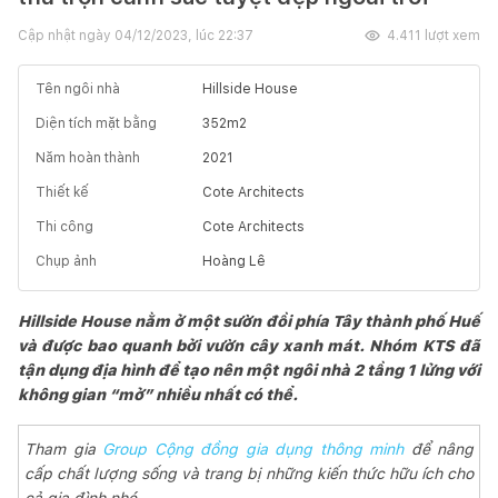
Cập nhật ngày
04/12/2023, lúc 22:37
4.411
lượt xem
Tên ngôi nhà
Hillside House
Diện tích mặt bằng
352
m2
Năm hoàn thành
2021
Thiết kế
Cote Architects
Thi công
Cote Architects
Chụp ảnh
Hoàng Lê
Hillside House nằm ở một sườn đồi phía Tây thành phố Huế
và được bao quanh bởi vườn cây xanh mát. Nhóm KTS đã
tận dụng địa hình để tạo nên một ngôi nhà 2 tầng 1 lửng với
không gian “mở” nhiều nhất có thể.
Tham gia
Group Cộng đồng gia dụng thông minh
để nâng
cấp chất lượng sống và trang bị những kiến thức hữu ích cho
cả gia đình nhé.