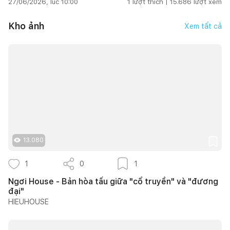
27/06/2026, lúc 10:00
1
lượt thích |
15.686
lượt xem
Kho ảnh
Xem tất cả
13.080
1
0
1
Ngơi House - Bản hòa tấu giữa "cổ truyền" và "đương
đại"
HIEUHOUSE