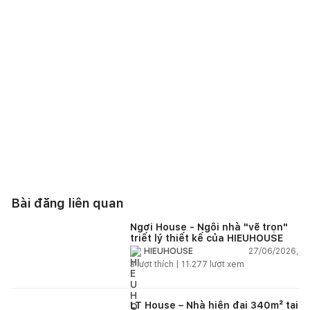
Bài đăng liên quan
Ngơi House - Ngôi nhà "vẽ trọn"
triết lý thiết kế của HIEUHOUSE
27/06/2026,
HIEUHOUSE
3
lượt thích |
11.277
lượt xem
LT House – Nhà hiện đại 340m² tại