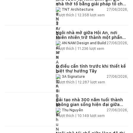
nhà thờ tổ bằng giải pháp tổ chức
lại không gian
27/06/2026,
TNT Architecture
1
lượt thích |
12.358
lượt xem
Ngôi nhà mở giữa Hội An, nơi
thiên nhiên trở thành một phần
của cuộc sống
27/06/2026,
AN NAM Design and Build
1
lượt thích |
11.236
lượt xem
5 điều cần tính trước khi thiết kế
biệt thự hướng Tây
27/06/2026,
3A Signature
2
lượt thích |
12.287
lượt xem
Cải tạo nhà 300 năm tuổi thành
không gian sống hiện đại giữa
thiên nhiên
27/06/2026,
Thu Nguyễn
1
lượt thích |
10.149
lượt xem