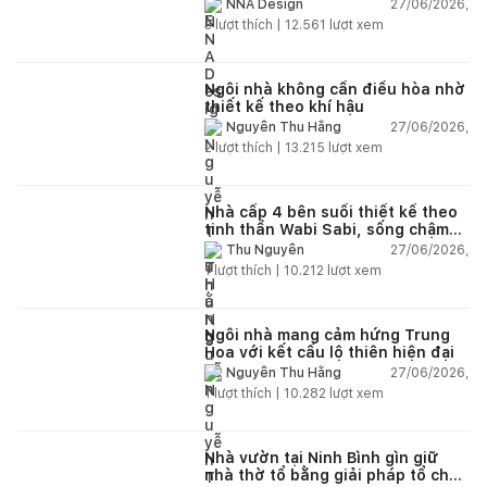
và hệ sân vườn kết nối thiên
27/06/2026,
NNA Design
nhiên
3
lượt thích |
12.561
lượt xem
Ngôi nhà không cần điều hòa nhờ
thiết kế theo khí hậu
27/06/2026,
Nguyễn Thu Hằng
2
lượt thích |
13.215
lượt xem
Nhà cấp 4 bên suối thiết kế theo
tinh thần Wabi Sabi, sống chậm
giữa thiên nhiên
27/06/2026,
Thu Nguyễn
1
lượt thích |
10.212
lượt xem
Ngôi nhà mang cảm hứng Trung
Hoa với kết cấu lộ thiên hiện đại
27/06/2026,
Nguyễn Thu Hằng
1
lượt thích |
10.282
lượt xem
Nhà vườn tại Ninh Bình gìn giữ
nhà thờ tổ bằng giải pháp tổ chức