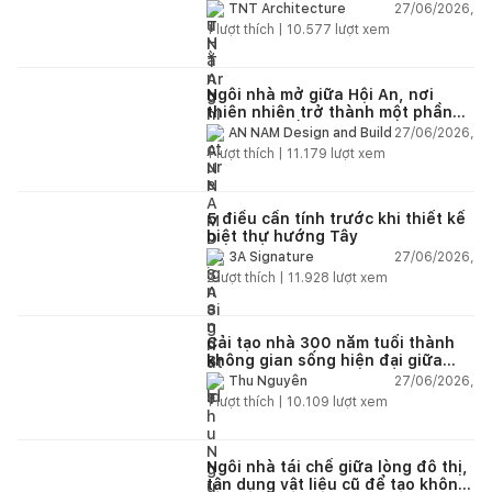
lại không gian
27/06/2026,
TNT Architecture
1
lượt thích |
10.577
lượt xem
Ngôi nhà mở giữa Hội An, nơi
thiên nhiên trở thành một phần
của cuộc sống
27/06/2026,
AN NAM Design and Build
1
lượt thích |
11.179
lượt xem
5 điều cần tính trước khi thiết kế
biệt thự hướng Tây
27/06/2026,
3A Signature
2
lượt thích |
11.928
lượt xem
Cải tạo nhà 300 năm tuổi thành
không gian sống hiện đại giữa
thiên nhiên
27/06/2026,
Thu Nguyễn
1
lượt thích |
10.109
lượt xem
Ngôi nhà tái chế giữa lòng đô thị,
tận dụng vật liệu cũ để tạo không