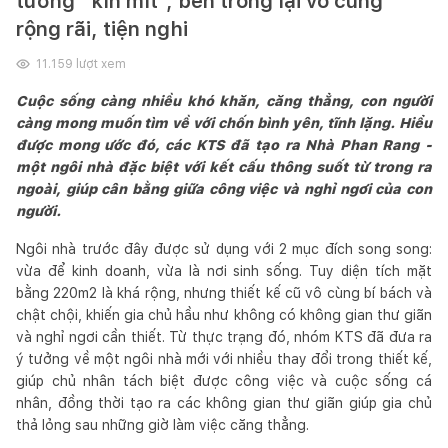
tưởng “kín mít”, bên trong lại vô cùng
rộng rãi, tiện nghi
11.159
lượt xem
Cuộc sống càng nhiều khó khăn, căng thẳng, con người
càng mong muốn tìm về với chốn bình yên, tĩnh lặng. Hiểu
được mong ước đó, các KTS đã tạo ra Nhà Phan Rang -
một ngôi nhà đặc biệt với kết cấu thông suốt từ trong ra
ngoài, giúp cân bằng giữa công việc và nghỉ ngơi của con
người.
Ngôi nhà trước đây được sử dụng với 2 mục đích song song:
vừa để kinh doanh, vừa là nơi sinh sống. Tuy diện tích mặt
bằng 220m2 là khá rộng, nhưng thiết kế cũ vô cùng bí bách và
chật chội, khiến gia chủ hầu như không có không gian thư giãn
và nghỉ ngơi cần thiết. Từ thực trạng đó, nhóm KTS đã đưa ra
ý tưởng về một ngôi nhà mới với nhiều thay đổi trong thiết kế,
giúp chủ nhân tách biệt được công việc và cuộc sống cá
nhân, đồng thời tạo ra các không gian thư giãn giúp gia chủ
thả lỏng sau những giờ làm việc căng thẳng.