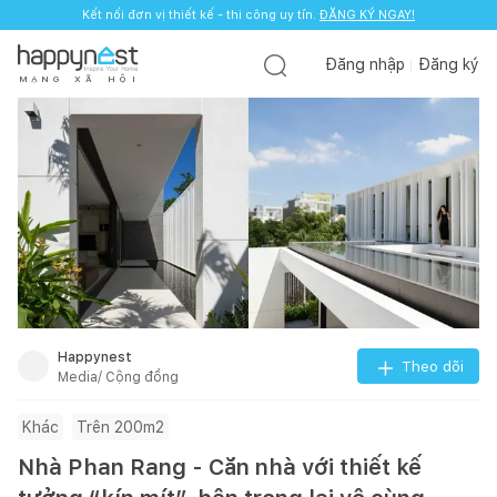
Kết nối đơn vị thiết kế - thi công uy tín.
ĐĂNG KÝ NGAY!
Đăng nhập
Đăng ký
M
Ạ
N
G
X
Ã
H
Ộ
I
Happynest
Theo dõi
Media/ Cộng đồng
Khác
Trên 200m2
Nhà Phan Rang - Căn nhà với thiết kế