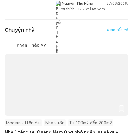
gian sống linh hoạt
27/06/2026,
Nguyễn Thu Hằng
2
lượt thích |
12.262
lượt xem
Chuyện nhà
Xem tất cả
Phan Thảo Vy
Modern - Hiện đại
Nhà vườn
Từ 100m2 đến 200m2
Nhà 1 tầng tại Quảng Nam ứng phó ngập lụt và quy