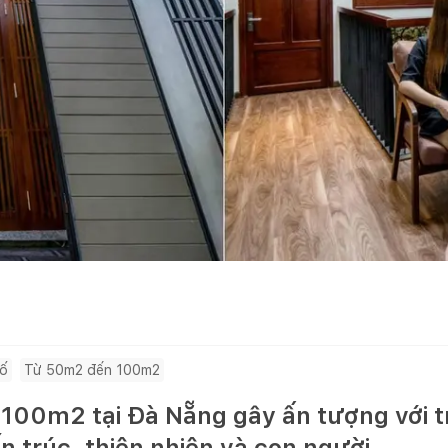
hố
Từ 50m2 đến 100m2
100m2 tại Đà Nẵng gây ấn tượng với tr
ến trúc, thiên nhiên và con người