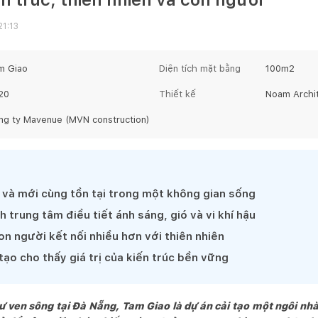
21:13
m Giao
Diện tích mặt bằng
100
m2
20
Thiết kế
Noam Archi
ng ty Mavenue (MVN construction)
ũ và mới cùng tồn tại trong một không gian sống
h trung tâm điều tiết ánh sáng, gió và vi khí hậu
on người kết nối nhiều hơn với thiên nhiên
tạo cho thấy giá trị của kiến trúc bền vững
ven sông tại Đà Nẵng, Tam Giao là dự án cải tạo một ngôi nhà