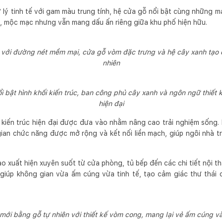
 lý tinh tế với gam màu trung tính, hệ cửa gỗ nổi bật cùng những m
, mộc mạc nhưng vẫn mang dấu ấn riêng giữa khu phố hiện hữu.
t với đường nét mềm mại, cửa gỗ vòm đặc trưng và hệ cây xanh tạo c
nhiên
i bật hình khối kiến trúc, ban công phủ cây xanh và ngôn ngữ thiết 
hiện đại
p kiến trúc hiện đại được đưa vào nhằm nâng cao trải nghiệm sống.
ian chức năng được mở rộng và kết nối liền mạch, giúp ngôi nhà t
ạo xuất hiện xuyên suốt từ cửa phòng, tủ bếp đến các chi tiết nội th
iúp không gian vừa ấm cúng vừa tinh tế, tạo cảm giác thư thái c
 mới bằng gỗ tự nhiên với thiết kế vòm cong, mang lại vẻ ấm cúng v