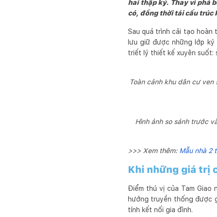
hai thập kỷ. Thay vì phá 
có, đồng thời tái cấu trú
Sau quá trình cải tạo hoàn
lưu giữ được những lớp ký 
triết lý thiết kế xuyên suốt
Toàn cảnh khu dân cư ven s
Hình ảnh so sánh trước v
>>> Xem thêm:
Mẫu nhà 2 t
Khi những giá trị
Điểm thú vị của Tam Giao n
hướng truyền thống được gi
tính kết nối gia đình.