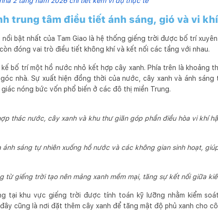
 nhà 2 tầng năm 2026 chi tiết kèm ví dụ thực tế
nh trung tâm điều tiết ánh sáng, gió và vi kh
nổi bật nhất của Tam Giao là hệ thống giếng trời được bố trí xuyên
 còn đóng vai trò điều tiết không khí và kết nối các tầng với nhau.
 kế bố trí một hồ nước nhỏ kết hợp cây xanh. Phía trên là khoảng 
g góc nhà. Sự xuất hiện đồng thời của nước, cây xanh và ánh sáng 
 giác nóng bức vốn phổ biến ở các đô thị miền Trung.
ợp thác nước, cây xanh và khu thư giãn góp phần điều hòa vi khí hậ
ánh sáng tự nhiên xuống hồ nước và các không gian sinh hoạt, giú
 từ giếng trời tạo nên mảng xanh mềm mại, tăng sự kết nối giữa kiến
 tại khu vực giếng trời được tính toán kỹ lưỡng nhằm kiểm so
 đây cũng là nơi đặt thêm cây xanh để tăng mật độ phủ xanh cho côn