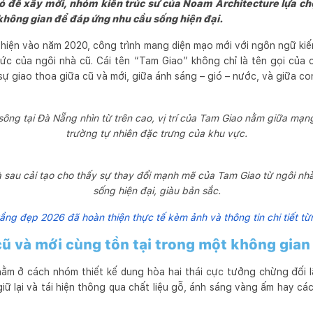
bỏ để xây mới, nhóm kiến trúc sư của Noam Architecture lựa chọn
c không gian để đáp ứng nhu cầu sống hiện đại.
 thiện vào năm 2020, công trình mang diện mạo mới với ngôn ngữ ki
ức của ngôi nhà cũ. Cái tên “Tam Giao” không chỉ là tên gọi của
: sự giao thoa giữa cũ và mới, giữa ánh sáng – gió – nước, và giữa co
ông tại Đà Nẵng nhìn từ trên cao, vị trí của Tam Giao nằm giữa mạng
trường tự nhiên đặc trưng của khu vực.
à sau cải tạo cho thấy sự thay đổi mạnh mẽ của Tam Giao từ ngôi nh
sống hiện đại, giàu bản sắc.
ầng đẹp 2026 đã hoàn thiện thực tế kèm ảnh và thông tin chi tiết t
 cũ và mới cùng tồn tại trong một không gia
ằm ở cách nhóm thiết kế dung hòa hai thái cực tưởng chừng đối l
ữ lại và tái hiện thông qua chất liệu gỗ, ánh sáng vàng ấm hay c