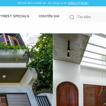
Kết nối đơn vị thiết kế - thi công uy tín.
ĐĂNG KÝ NGAY!
PYNEST SPECIALS
CHUYÊN GIA