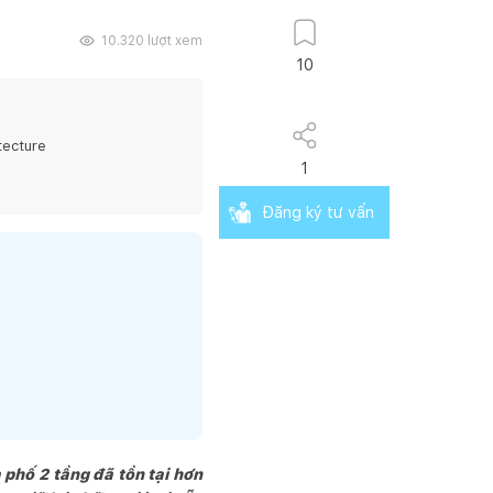
10.320
lượt xem
10
tecture
1
Đăng ký tư vấn
 phố 2 tầng đã tồn tại hơn