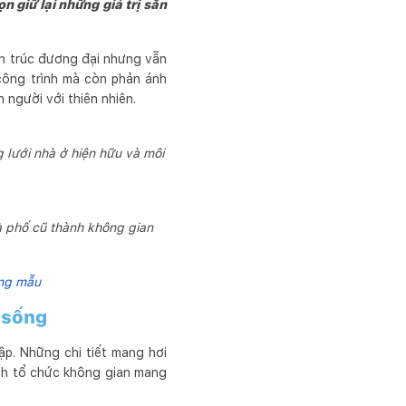
 giữ lại những giá trị sẵn
ến trúc đương đại nhưng vẫn
 công trình mà còn phản ánh
n người với thiên nhiên.
 lưới nhà ở hiện hữu và môi
à phố cũ thành không gian
ừng mẫu
n sống
ập. Những chi tiết mang hơi
ách tổ chức không gian mang