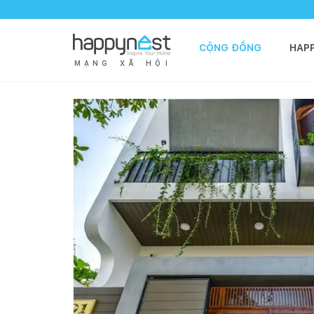
CỘNG ĐỒNG
HAP
M
Ạ
N
G
X
Ã
H
Ộ
I