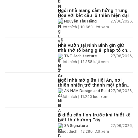
Ngôi nhà mang cảm hứng Trung
Hoa với kết cấu lộ thiên hiện đại
27/06/2026,
Nguyễn Thu Hằng
1
lượt thích |
10.663
lượt xem
Nhà vườn tại Ninh Bình gìn giữ
nhà thờ tổ bằng giải pháp tổ chức
lại không gian
27/06/2026,
TNT Architecture
1
lượt thích |
12.358
lượt xem
Ngôi nhà mở giữa Hội An, nơi
thiên nhiên trở thành một phần
của cuộc sống
27/06/2026,
AN NAM Design and Build
1
lượt thích |
11.240
lượt xem
5 điều cần tính trước khi thiết kế
biệt thự hướng Tây
27/06/2026,
3A Signature
2
lượt thích |
12.290
lượt xem