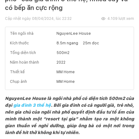
có bếp ăn cực rộng
Cập nhật ngày
08/04/2024, lúc 22:32
4.109
lượt xem
Tên ngôi nhà
NguyenLee House
Kích thước
8.5
m ngang
25
m dọc
Tổng diện tích
500
m2
Năm hoàn thành
2022
Thiết kế
MM Home
Chụp ảnh
MM Home
NguyenLee House là ngôi nhà phố có diện tích 500m2 của
đại
gia đình 3 thế hệ
. Bởi gia đình có cả người già, trẻ nhỏ,
nên gia chủ của ngôi nhà phố quyết định đầu tư tổ ấm của
mình thành một “resort tại gia” nhằm tạo ra một không
gian thuần về nghỉ dưỡng, giúp ông bà có một nơi trong
lành để hít thở không khí tự nhiên.