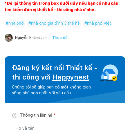
*Để lại thông tin trong box dưới đây nếu bạn có nhu cầu
tìm kiếm đơn vị thiết kế - thi công nhà ở nhé.
#
nhà phố
#
nhà cho gia đình 3 thế hệ
#
nhà phố Việt
Theo dõi
Nguyễn Khánh Linh
Đăng ký kết nối Thiết kế -
thi công với
Happynest
Chúng tôi sẽ giúp bạn có một không gian
sống phù hợp nhất với yêu cầu
Thông tin liên hệ
*