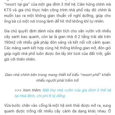
“resort tại gia” của một gia đình 3 thế hệ. Cảm hứng chính mà
KTS và gia chủ thực hiện công trình nhà phố này đó chính là
muốn tạo ra một không gian thuần về nghỉ dưỡng, giúp cho
ông bà có một nơi trong lành để hít thở không khí tự nhiên.
Gia chủ quyết định dành nửa diện tích cho sân vườn với nhiều
cây xanh bao quanh, còn lại là gian nhà ở 2 tầng trải dài trên
190m2 với nhiều giải pháp đón sáng và kết nối với cảnh quan.
Các mảng xanh kết hợp cùng hệ thống không gian mở, đón gió
giúp ngôi nhà phố luôn được ôm lấy khí tươi của đất trời, gần
gũi với thiên nhiên.
Gian nhà chính bên trong mang thiết kế kiểu “resort phố” khiến
nhiều người phải trầm trồ
>>> Xem thêm:
Biệt thự nhà vườn của gia đình 3 thế hệ
tại Hoà Bình, chi phí 6 tỷ đồng
Vừa bước chân vào cổng là một hệ sinh thái được mở ra, xung
quanh được trồng rất nhiều cây cảnh đa dạng khác nhau. Ở