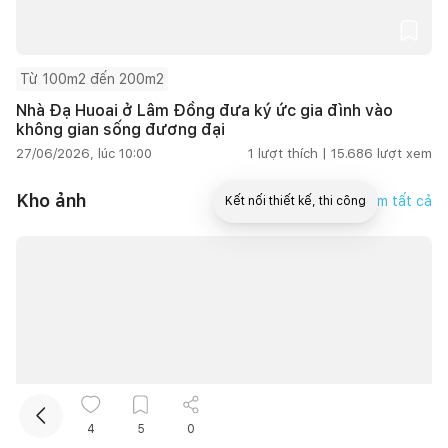
Từ 100m2 đến 200m2
Nhà Đạ Huoai ở Lâm Đồng đưa ký ức gia đình vào
không gian sống đương đại
27/06/2026, lúc 10:00
1
lượt thích |
15.686
lượt xem
Kho ảnh
Xem tất cả
Kết nối thiết kế, thi công
Mua sắm hoàn thiện nhà
13.081
4
5
0