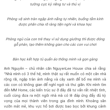
tường cực kỳ riêng tư và thú vị
Phòng vệ sinh tràn ngập ánh nắng tự nhiên, buồng tắm kính
được phân chia rõ ràng tiện nghi và khoa học
Phòng ngủ của con trẻ thay vì sử dụng giường thì được đóng
gỗ phản, tạo thêm không gian cho các con vui chơi
Bàn học kết hợp tủ quần áo thông minh và gọn gàng
Anh Nguyên – chủ nhân căn NguyenLee House chia sẻ rằng:
“Nhà mình có 3 thế hệ, mình thật sự rất muốn có một căn nhà
rộng rãi, ngập tràn ánh nắng và cây xanh để bố mẹ mình và
các con có không gian để nghỉ ngơi và thư giãn. Khi mình tìm
đến MM Home, các kiến trúc sư ở đây đã tư vấn rất nhiệt tình,
cuối cùng đưa ra một ngôi nhà mà có lẽ đáp ứng đầy đủ kỳ
vọng của mọi thành viên trong gia đình mình. Khoảng sân
vườn mát mẻ, khu vực hồ bơi được bao bọc bởi khung cảnh