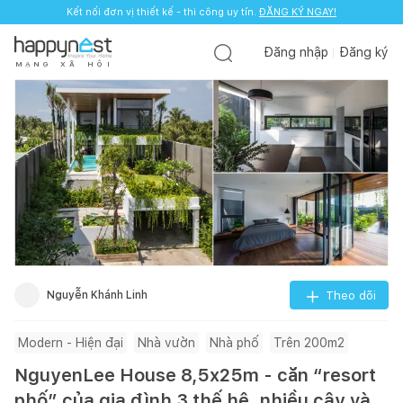
Kết nối đơn vị thiết kế - thi công uy tín.
ĐĂNG KÝ NGAY!
Đăng nhập
Đăng ký
M
Ạ
N
G
X
Ã
H
Ộ
I
Nguyễn Khánh Linh
Theo dõi
Modern - Hiện đại
Nhà vườn
Nhà phố
Trên 200m2
NguyenLee House 8,5x25m - căn “resort
phố” của gia đình 3 thế hệ, nhiều cây và