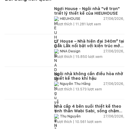
Ngơi House - Ngôi nhà "vẽ trọn"
triết lý thiết kế của HIEUHOUSE
27/06/2026,
HIEUHOUSE
3
lượt thích |
11.281
lượt xem
LT House – Nhà hiện đại 340m² tại
Đắk Lắk nổi bật với kiến trúc mở
và hệ sân vườn kết nối thiên
27/06/2026,
NNA Design
nhiên
3
lượt thích |
15.850
lượt xem
Ngôi nhà không cần điều hòa nhờ
thiết kế theo khí hậu
27/06/2026,
Nguyễn Thu Hằng
2
lượt thích |
13.573
lượt xem
Nhà cấp 4 bên suối thiết kế theo
tinh thần Wabi Sabi, sống chậm
giữa thiên nhiên
27/06/2026,
Thu Nguyễn
1
lượt thích |
10.561
lượt xem