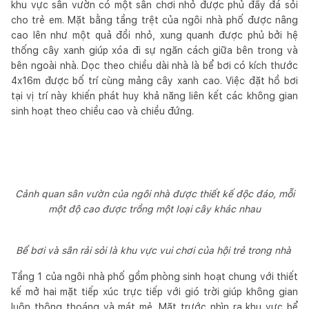
khu vực sân vườn có một sân chơi nhỏ được phủ đầy đá sỏi
cho trẻ em. Mặt bằng tầng trệt của ngôi nhà phố được nâng
cao lên như một quả đồi nhỏ, xung quanh được phủ bởi hệ
thống cây xanh giúp xóa đi sự ngăn cách giữa bên trong và
bên ngoài nhà. Dọc theo chiều dài nhà là bể bơi có kích thước
4x16m được bố trí cùng mảng cây xanh cao. Việc đặt hồ bơi
tại vị trí này khiến phát huy khả năng liên kết các không gian
sinh hoạt theo chiều cao và chiều đứng.
Cảnh quan sân vườn của ngôi nhà được thiết kế độc đáo, mỗi
một độ cao được trồng một loại cây khác nhau
Bể bơi và sân rải sỏi là khu vực vui chơi của hội trẻ trong nhà
Tầng 1 của ngôi nhà phố gồm phòng sinh hoạt chung với thiết
kế mở hai mặt tiếp xúc trực tiếp với gió trời giúp không gian
luôn thông thoáng và mát mẻ. Mặt trước nhìn ra khu vực bể