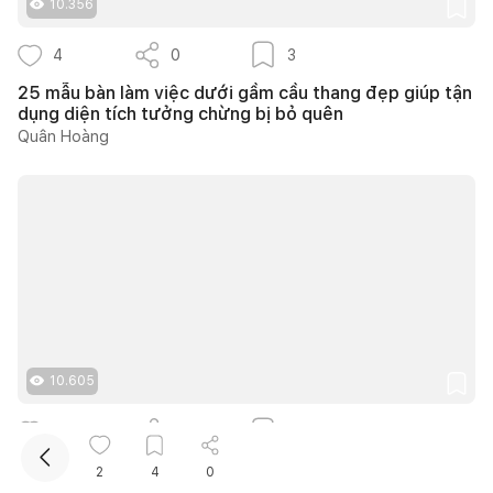
10.356
4
0
3
25 mẫu bàn làm việc dưới gầm cầu thang đẹp giúp tận
dụng diện tích tưởng chừng bị bỏ quên
Quân Hoàng
Kết nối thiết kế, thi công
Mua sắm hoàn thiện nhà
10.605
4
0
2
30 mẫu bàn làm việc trong phòng ngủ đẹp với nhiều
2
4
0
cách bố trí thông minh cho mọi diện tích