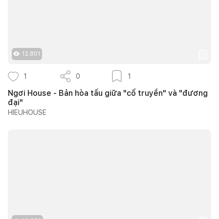
12.801
1
0
1
Ngơi House - Bản hòa tấu giữa "cổ truyền" và "đương
đại"
HIEUHOUSE