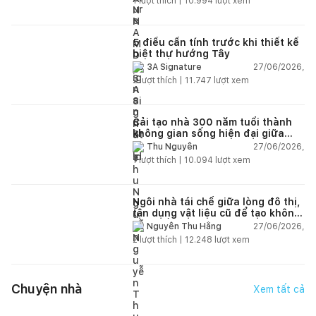
1
lượt thích |
10.994
lượt xem
5 điều cần tính trước khi thiết kế
biệt thự hướng Tây
27/06/2026,
3A Signature
2
lượt thích |
11.747
lượt xem
Cải tạo nhà 300 năm tuổi thành
không gian sống hiện đại giữa
thiên nhiên
27/06/2026,
Thu Nguyễn
1
lượt thích |
10.094
lượt xem
Ngôi nhà tái chế giữa lòng đô thị,
tận dụng vật liệu cũ để tạo không
gian sống linh hoạt
27/06/2026,
Nguyễn Thu Hằng
2
lượt thích |
12.248
lượt xem
Chuyện nhà
Xem tất cả