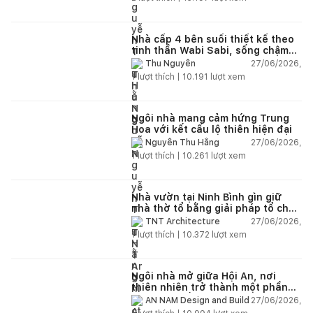
Nhà cấp 4 bên suối thiết kế theo
tinh thần Wabi Sabi, sống chậm
giữa thiên nhiên
27/06/2026,
Thu Nguyễn
1
lượt thích |
10.191
lượt xem
Ngôi nhà mang cảm hứng Trung
Hoa với kết cấu lộ thiên hiện đại
27/06/2026,
Nguyễn Thu Hằng
1
lượt thích |
10.261
lượt xem
Nhà vườn tại Ninh Bình gìn giữ
nhà thờ tổ bằng giải pháp tổ chức
lại không gian
27/06/2026,
TNT Architecture
1
lượt thích |
10.372
lượt xem
Ngôi nhà mở giữa Hội An, nơi
thiên nhiên trở thành một phần
của cuộc sống
27/06/2026,
AN NAM Design and Build