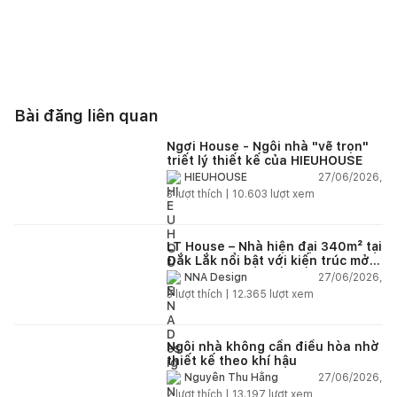
Bài đăng liên quan
Ngơi House - Ngôi nhà "vẽ trọn"
triết lý thiết kế của HIEUHOUSE
27/06/2026,
HIEUHOUSE
3
lượt thích |
10.603
lượt xem
LT House – Nhà hiện đại 340m² tại
Đắk Lắk nổi bật với kiến trúc mở
và hệ sân vườn kết nối thiên
27/06/2026,
NNA Design
nhiên
3
lượt thích |
12.365
lượt xem
Ngôi nhà không cần điều hòa nhờ
thiết kế theo khí hậu
27/06/2026,
Nguyễn Thu Hằng
2
lượt thích |
13.197
lượt xem