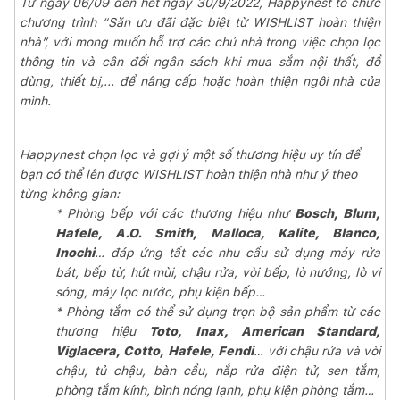
Từ ngày 06/09 đến hết ngày 30/9/2022, Happynest tổ chức
chương trình “Săn ưu đãi đặc biệt từ WISHLIST hoàn thiện
nhà”, với mong muốn hỗ trợ các chủ nhà trong việc chọn lọc
thông tin và cân đối ngân sách khi mua sắm nội thất, đồ
dùng, thiết bị,... để nâng cấp hoặc hoàn thiện ngôi nhà của
mình.
Happynest chọn lọc và gợi ý một số thương hiệu uy tín để
bạn có thể lên được WISHLIST hoàn thiện nhà như ý theo
từng không gian:
* Phòng bếp với các thương hiệu như
Bosch, Blum,
Hafele, A.O. Smith, Malloca, Kalite, Blanco,
Inochi
… đáp ứng tất các nhu cầu sử dụng máy rửa
bát, bếp từ, hút mùi, chậu rửa, vòi bếp, lò nướng, lò vi
sóng, máy lọc nước, phụ kiện bếp…
* Phòng tắm có thể sử dụng trọn bộ sản phẩm từ các
thương hiệu
Toto, Inax, American Standard,
Viglacera, Cotto, Hafele, Fendi
… với chậu rửa và vòi
chậu, tủ chậu, bàn cầu, nắp rửa điện tử, sen tắm,
phòng tắm kính, bình nóng lạnh, phụ kiện phòng tắm…