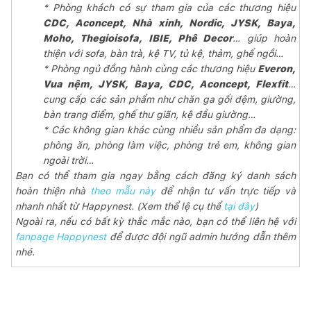
* Phòng khách có sự tham gia của các thương hiệu
CDC, Aconcept, Nhà xinh, Nordic, JYSK, Baya,
Moho, Thegioisofa, IBIE, Phê Decor
… giúp hoàn
thiện với sofa, bàn trà, kệ TV, tủ kệ, thảm, ghế ngồi…
* Phòng ngủ đồng hành cùng các thương hiệu
Everon,
Vua nệm, JYSK, Baya, CDC, Aconcept, Flexfit
…
cung cấp các sản phẩm như chăn ga gối đệm, giường,
bàn trang điểm, ghế thư giãn, kệ đầu giường…
* Các không gian khác cùng nhiều sản phẩm đa dạng:
phòng ăn, phòng làm việc, phòng trẻ em, không gian
ngoài trời…
Bạn có thể tham gia ngay bằng cách đăng ký danh sách
hoàn thiện nhà
theo mẫu này
để nhận tư vấn trực tiếp và
nhanh nhất từ Happynest. (Xem thể lệ cụ thể
tại đây
)
Ngoài ra, nếu có bất kỳ thắc mắc nào, bạn có thể liên hệ với
fanpage Happynest
để được đội ngũ admin hướng dẫn thêm
nhé.