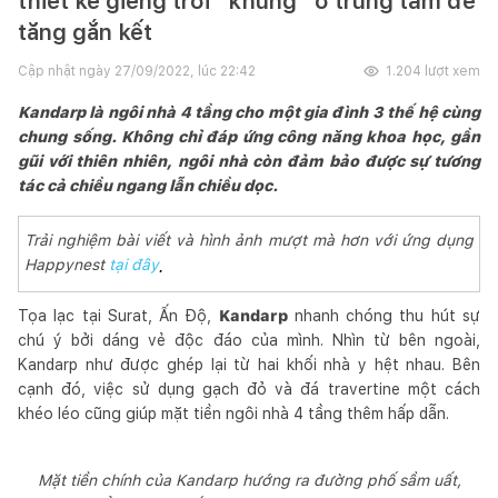
thiết kế giếng trời “khủng” ở trung tâm để
tăng gắn kết
Cập nhật ngày
27/09/2022, lúc 22:42
1.204
lượt xem
Kandarp là ngôi nhà 4 tầng cho một gia đình 3 thế hệ cùng
chung sống. Không chỉ đáp ứng công năng khoa học, gần
gũi với thiên nhiên, ngôi nhà còn đảm bảo được sự tương
tác cả chiều ngang lẫn chiều dọc.
Trải nghiệm bài viết và hình ảnh mượt mà hơn với ứng dụng
Happynest
tại đây
. 
Tọa lạc tại Surat, Ấn Độ,
Kandarp
nhanh chóng thu hút sự
chú ý bởi dáng vẻ độc đáo của mình. Nhìn từ bên ngoài,
Kandarp như được ghép lại từ hai khối nhà y hệt nhau. Bên
cạnh đó, việc sử dụng gạch đỏ và đá travertine một cách
khéo léo cũng giúp mặt tiền ngôi nhà 4 tầng thêm hấp dẫn.
Mặt tiền chính của Kandarp hướng ra đường phố sầm uất,